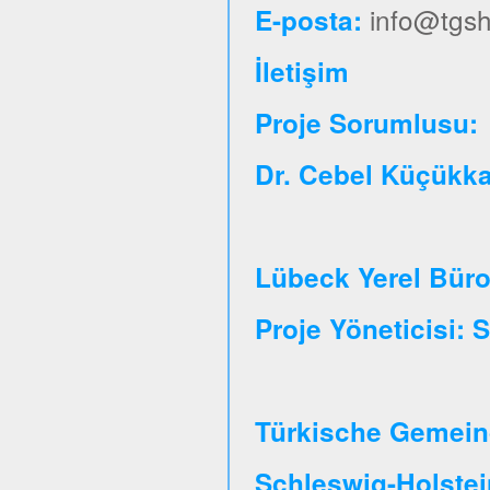
info@tgsh
E-posta:
İletişim
Proje So
Dr. Cebel Küçükk
Lübeck Yerel Bür
Proje Yöneticisi:
Türkische Gemeind
Schleswig-Holste