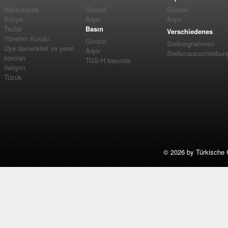
Hakkımızda
Güncel
Güncel
Künye
Arşiv
Arşiv
Tezler
Basın
Verschiedenes
Yönetim Kurulu
Güncel
Stellungnahmen
Üye dernerkleri ve yerel
Arşiv
Stellenausschreibun
büroları
TGS-H basında
İletişim
Tüzük
©
2026 by Türkische 