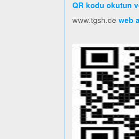
QR kodu okutun v
www.tgsh.de
web ad