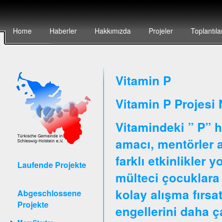
Home
Haberler
Hakkımızda
Projeler
Toplantıla
Vitamin P
Vitamin P Projesi 
Vitamindeki ” P” h
amacı, mentörler ar
farklı etkinlikler 
Laufende Projekte
mülteci çocuklara 
kolay alışma fırsa
Abgeschlossene
Projekte
engellerini daha 