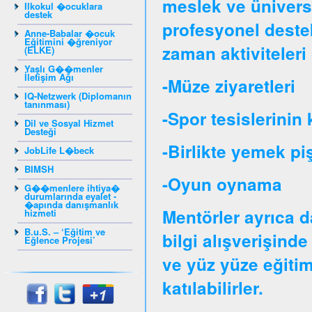
meslek ve üniversit
Ilkokul �ocuklara
destek
profesyonel destek
Anne-Babalar �ocuk
Eğitimini �ğreniyor
zaman aktiviteleri 
(ELKE)
Yaşlı G��menler
İletişim Ağı
-Müze ziyaretleri
IQ-Netzwerk (Diplomanın
tanınması)
-Spor tesislerinin 
Dil ve Sosyal Hizmet
Desteği
-Birlikte yemek pi
JobLife L�beck
BIMSH
-Oyun oynama
G��menlere ihtiya�
durumlarında eyalet -
�apında danışmanlık
Mentörler ayrıca d
hizmeti
B.u.S. – ‘Eğitim ve
bilgi alışverişinde
Eğlence Projesi’
ve yüz yüze eğitim
katılabilirler.