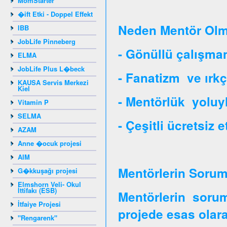
MomStarter
�ift Etki - Doppel Effekt
Neden Mentör Olm
IBB
JobLife Pinneberg
- Gönüllü çalışman
ELMA
JobLife Plus L�beck
- Fanatizm ve ırkç
KAUSA Servis Merkezi
Kiel
- Mentörlük yoluy
Vitamin P
SELMA
- Çeşitli ücretsiz e
AZAM
Anne �ocuk projesi
AIM
Mentörlerin Soruml
G�kkuşağı projesi
Elmshorn Veli- Okul
İttifakı (ESB)
Mentörlerin soruml
İtfaiye Projesi
projede esas olara
"Rengarenk"