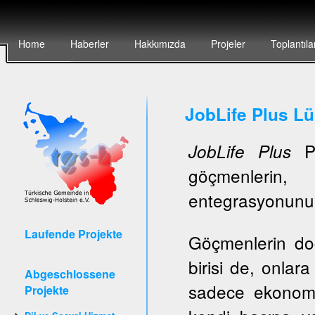
Home
Haberler
Hakkımızda
Projeler
Toplantıla
JobLife Plus L
Pr
JobLife Plus
göçmenlerin, 
entegrasyonunun 
Laufende Projekte
Göçmenlerin do
birisi de, onlar
Abgeschlossene
sadece ekonomi
Projekte