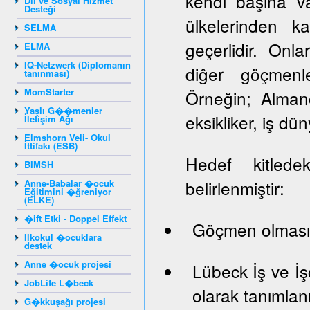
kendi başına va
Dil ve Sosyal Hizmet
Desteği
ülkelerinden k
SELMA
geçerlidir. Onlar
ELMA
IQ-Netzwerk (Diplomanın
diĝer göçmenle
tanınması)
MomStarter
Örneğin; Almanc
Yaşlı G��menler
eksikliker, iş dün
İletişim Ağı
Elmshorn Veli- Okul
İttifakı (ESB)
Hedef kitledek
BIMSH
belirlenmiştir:
Anne-Babalar �ocuk
Eğitimini �ğreniyor
(ELKE)
�ift Etki - Doppel Effekt
Göçmen olması
Ilkokul �ocuklara
destek
Anne �ocuk projesi
Lübeck İş ve İş
JobLife L�beck
olarak tanımlan
G�kkuşağı projesi