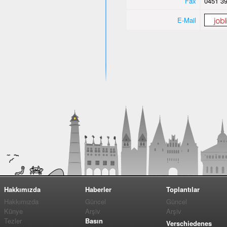
Fax
0451 39
E-Mail
Hakkımızda
Haberler
Toplantılar
Hakkımızda
Güncel
Güncel
Künye
Arşiv
Arşiv
Tezler
Basın
Verschiedenes