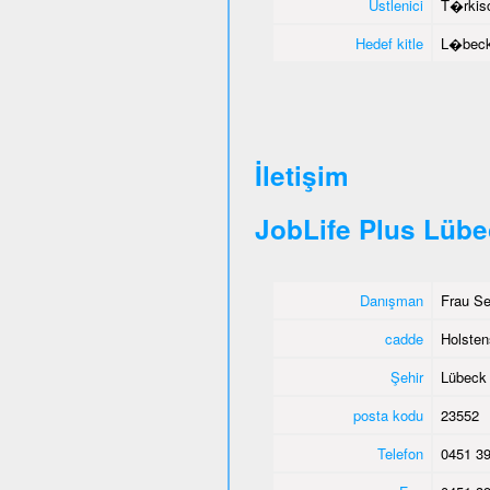
Üstlenici
T�rkisc
Hedef kitle
L�beck 
İletişim
JobLife Plus Lüb
Danışman
Frau Se
cadde
Holsten
Şehir
Lübeck
posta kodu
23552
Telefon
0451 39