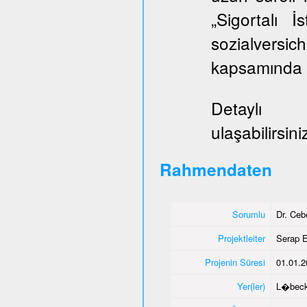
„Sigortalı 
sozialversi
kapsamında E
Deta
ulaşabilirsini
Rahmendaten
Sorumlu
Dr. Ce
Projektleiter
Serap E
Projenin Süresi
01.01.2
Yer(ler)
L�bec