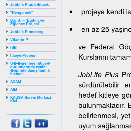
JobLife Plus L�beck
projeye kendi is
"Rengarenk"
B.u.S. – ‘Eğitim ve
Eğlence Projesi’
en az 25 yaşınd
JobLife Pinneberg
Vitamin P
ve Federal Gö
IBB
Kurslarını tama
İtfaiye Projesi
G��menlere ihtiya�
durumlarında eyalet -
�apında danışmanlık
Pro
JobLife Plus
hizmeti
AZAM
sürdürülebilir 
AIM
hedef kitleye gör
KAUSA Servis Merkezi
Kiel
bulunmaktadır. E
belirlenmesi, ye
uyum sağlanması