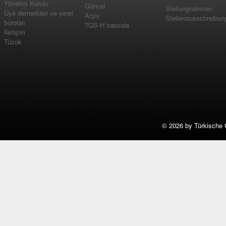
Yönetim Kurulu
Güncel
Stellungnahmen
Üye dernerkleri ve yerel
Arşiv
Stellenausschreibun
büroları
TGS-H basında
İletişim
Tüzük
©
2026 by Türkische 