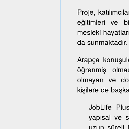
Proje, katılımcıl
eğitimleri ve b
mesleki hayatlar
da sunmaktadır.
Arapça konuşul
öğrenmiş olmas
olmayan ve dol
kişilere de başka
JobLife Plu
yapısal ve 
uzun süreli 