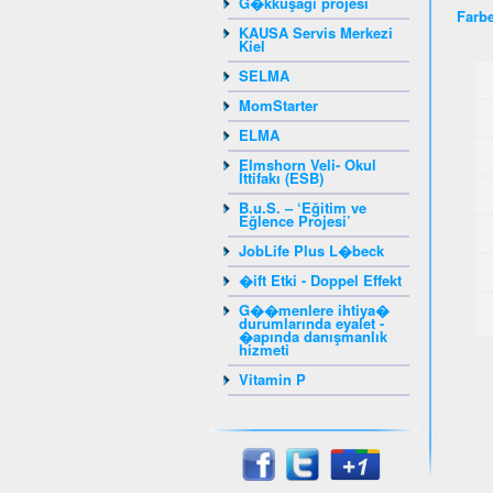
G�kkuşağı projesi
Farbe
KAUSA Servis Merkezi
Kiel
SELMA
MomStarter
ELMA
Elmshorn Veli- Okul
İttifakı (ESB)
B.u.S. – ‘Eğitim ve
Eğlence Projesi’
JobLife Plus L�beck
�ift Etki - Doppel Effekt
G��menlere ihtiya�
durumlarında eyalet -
�apında danışmanlık
hizmeti
Vitamin P