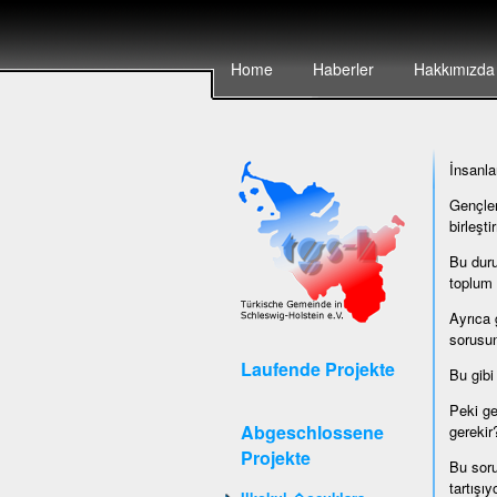
Home
Haberler
Hakkımızda
İnsanla
Gençler
birleşt
Bu duru
toplum 
Ayrıca 
sorusun
Laufende Projekte
Bu gibi 
Peki ge
Abgeschlossene
gerekir
Projekte
Bu soru
tartışı