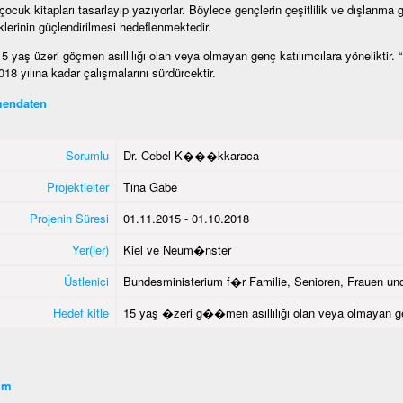
 çocuk kitapları tasarlayıp yazıyorlar. Böylece gençlerin çeşitlilik ve dışlanma g
liklerinin güçlendirilmesi hedeflenmektedir.
15 yaş üzeri göçmen asıllılığı olan veya olmayan genç katılımcılara yöneliktir.
18 yılına kadar çalışmalarını sürdürcektir.
endaten
Sorumlu
Dr. Cebel K���kkaraca
Projektleiter
Tina Gabe
Projenin Süresi
01.11.2015 - 01.10.2018
Yer(ler)
Kiel ve Neum�nster
Üstlenici
Bundesministerium f�r Familie, Senioren, Frauen un
Hedef kitle
15 yaş �zeri g��men asıllılığı olan veya olmayan 
şim