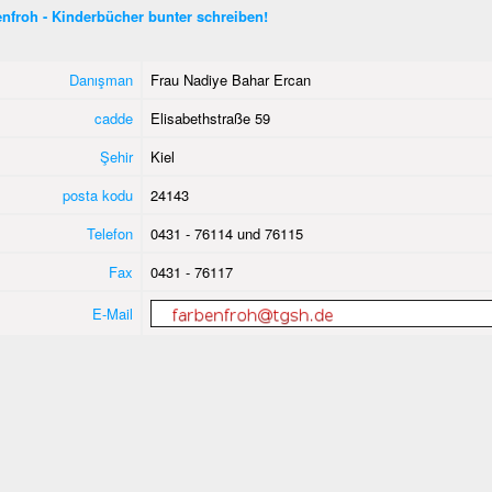
nfroh - Kinderbücher bunter schreiben!
Danışman
Frau Nadiye Bahar Ercan
cadde
Elisabethstraße 59
Şehir
Kiel
posta kodu
24143
Telefon
0431 - 76114 und 76115
Fax
0431 - 76117
E-Mail