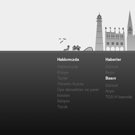
Hakkımızda
Haberler
Hakkımızda
Güncel
Künye
Arşiv
Tezler
Basın
Yönetim Kurulu
Güncel
Üye dernerkleri ve yerel
Arşiv
büroları
TGS-H basında
İletişim
Tüzük