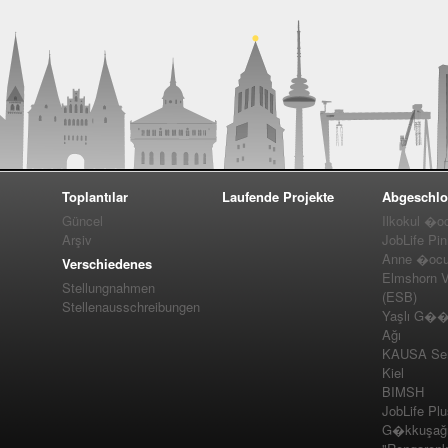
Toplantılar
Laufende Projekte
Abgeschlo
Güncel
Ilkokul �o
Arşiv
JobLife Pi
Anne �ocuk
Verschiedenes
Elmshorn Vel
Stellungnahmen
(ESB)
Stellenausschreibungen
Yaşlı G��m
Ağı
KAUSA Ser
Kiel
BIMSH
JobLife Pl
G�kkuşağı 