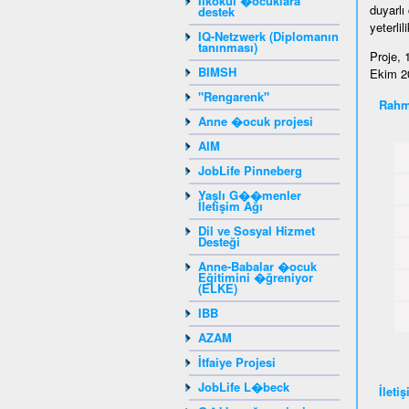
Ilkokul �ocuklara
duyarlı
destek
yeterli
IQ-Netzwerk (Diplomanın
tanınması)
Proje, 
BIMSH
Ekim 20
"Rengarenk"
Rahm
Anne �ocuk projesi
AIM
JobLife Pinneberg
Yaşlı G��menler
İletişim Ağı
Dil ve Sosyal Hizmet
Desteği
Anne-Babalar �ocuk
Eğitimini �ğreniyor
(ELKE)
IBB
AZAM
İtfaiye Projesi
JobLife L�beck
İleti