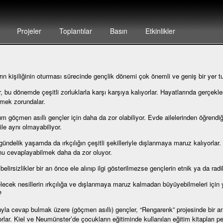
Projeler
Toplantılar
Basın
Etkinlikler
rın kişiliğinin oturması sürecinde gençlik dönemi çok önemli ve geniş bir yer tu
, bu dönemde çeşitli zorluklarla karşı karşıya kalıyorlar. Hayatlarında gerçekle
irmek zorundalar.
m göçmen asıllı gençler için daha da zor olabiliyor. Evde ailelerinden öğrendiğ
ile aynı olmayabiliyor.
gündelik yaşamda da ırkçılığın çeşitli şekilleriyle dışlanmaya maruz kalıyorlar
u cevaplayabilmek daha da zor oluyor.
belirsizlikler bir an önce ele alınıp ilgi gösterilmezse gençlerin etnik ya da rad
lecek nesillerin ırkçılığa ve dışlanmaya maruz kalmadan büyüyebilmeleri için y
?
yla cevap bulmak üzere (göçmen asıllı) gençler, “Rengarenk” projesinde bir aray
yorlar. Kiel ve Neumünster’de çocukların eğitiminde kullanılan eğitim kitapları pe