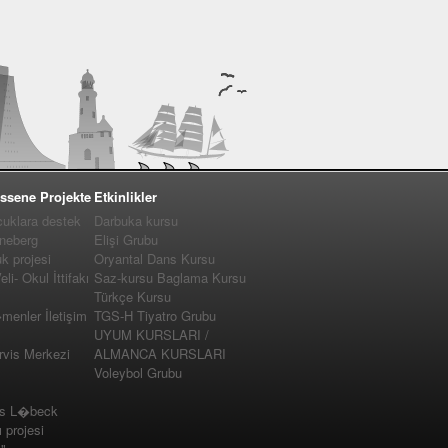
ssene Projekte
Etkinlikler
cuklara destek
Darbuka kursu
nneberg
Elişi Grubu
 projesi
Oryantal Dans Kursu
i- Okul İttifakı
Saz-kursu Baglama Kursu
Türkçe Kursu
enler İletişim
TGS-H Tiyatro Grubu
UYUM KURSLARI /
vis Merkezi
ALMANCA KURSLARI
Voleybol Grubu
us L�beck
projesi