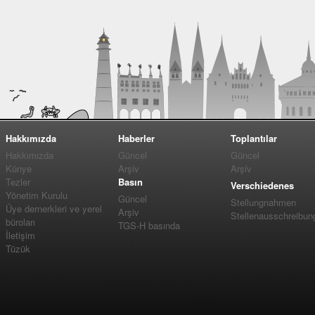
Hakkımızda
Haberler
Toplantılar
Hakkımızda
Güncel
Güncel
Künye
Arşiv
Arşiv
Tezler
Basın
Verschiedenes
Yönetim Kurulu
Güncel
Stellungnahmen
Üye dernerkleri ve yerel
Arşiv
Stellenausschreibun
büroları
TGS-H basında
İletişim
Tüzük