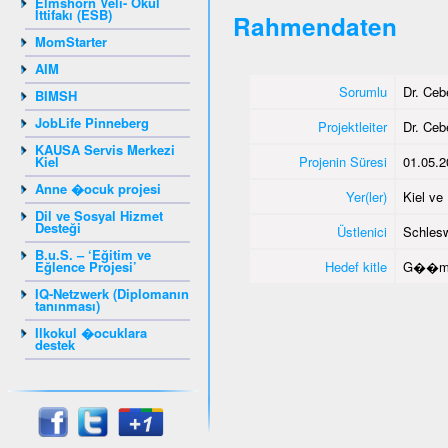
Elmshorn Veli- Okul
İttifakı (ESB)
Rahmendaten
MomStarter
AIM
Sorumlu
Dr. Ce
BIMSH
JobLife Pinneberg
Projektleiter
Dr. Ce
KAUSA Servis Merkezi
Kiel
Projenin Süresi
01.05.2
Anne �ocuk projesi
Yer(ler)
Kiel v
Dil ve Sosyal Hizmet
Desteği
Üstlenici
Schlesw
B.u.S. – ‘Eğitim ve
Eğlence Projesi’
Hedef kitle
G��me
IQ-Netzwerk (Diplomanın
tanınması)
Ilkokul �ocuklara
destek