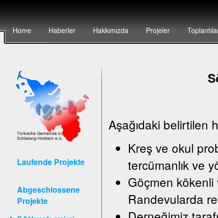
Home
Haberler
Hakkımızda
Projeler
Toplantıla
S
Aşağıdaki belirtilen 
Kreş ve okul pro
Laufende Projekte
tercümanlık ve y
Göçmen kökenli v
Abgeschlossene
Randevularda ref
Projekte
Derneğimiz taraf