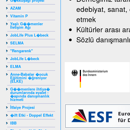
G�kkuşağı projesi
edebiyat, sanat, 
AZAM
Vitamin P
etmek
Yaşlı G��menler
Kültürler arası a
İletişim Ağı
JobLife Plus L�beck
Sözlü danışmanlı
SELMA
"Rengarenk"
JobLife L�beck
ELMA
Anne-Babalar �ocuk
Eğitimini �ğreniyor
(ELKE)
G��menlere ihtiya�
durumlarında eyalet -
�apında danışmanlık
hizmeti
İtfaiye Projesi
�ift Etki - Doppel Effekt
IBB