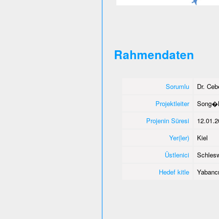
Rahmendaten
Sorumlu
Dr. Ce
Projektleiter
Song�l
Projenin Süresi
12.01.2
Yer(ler)
Kiel
Üstlenici
Schlesw
Hedef kitle
Yabancı 