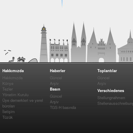
Hakkımızda
Haberler
Toplantılar
Hakkımızda
Güncel
Güncel
Künye
Arşiv
Arşiv
Tezler
Basın
Verschiedenes
Yönetim Kurulu
Güncel
Stellungnahmen
Üye dernerkleri ve yerel
Arşiv
Stellenausschreibun
büroları
TGS-H basında
İletişim
Tüzük