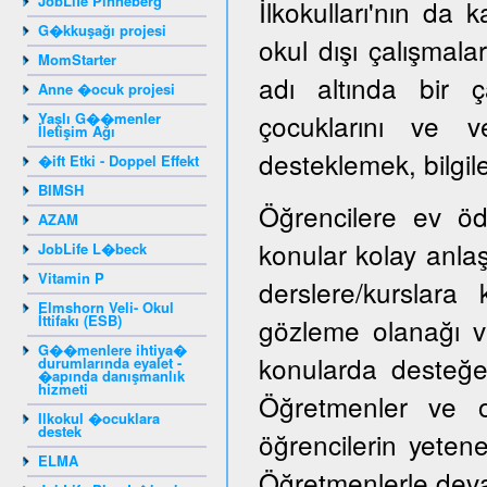
JobLife Pinneberg
İlkokulları'nın da k
G�kkuşağı projesi
okul dışı çalışmala
MomStarter
adı altında bir ç
Anne �ocuk projesi
çocuklarını ve ve
Yaşlı G��menler
İletişim Ağı
desteklemek, bilgile
�ift Etki - Doppel Effekt
BIMSH
Öğrencilere ev öd
AZAM
konular kolay anlaşı
JobLife L�beck
Vitamin P
derslere/kurslara
Elmshorn Veli- Okul
İttifakı (ESB)
gözleme olanağı ve
G��menlere ihtiya�
konularda desteğe i
durumlarında eyalet -
�apında danışmanlık
hizmeti
Öğretmenler ve ok
Ilkokul �ocuklara
destek
öğrencilerin yeten
ELMA
Öğretmenlerle devaml