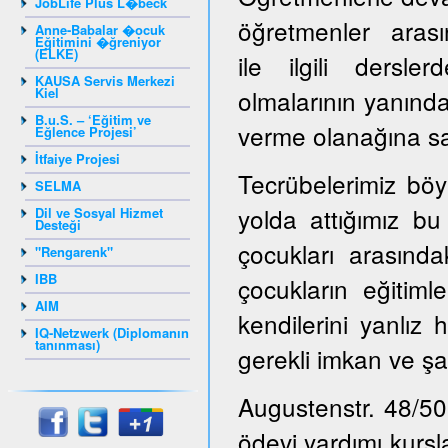
JobLife Plus L�beck
öğretmenler arasın
Anne-Babalar �ocuk
Eğitimini �ğreniyor
(ELKE)
ile ilgili dersl
KAUSA Servis Merkezi
Kiel
olmalarının yanınd
B.u.S. – ‘Eğitim ve
verme olanağına sah
Eğlence Projesi’
İtfaiye Projesi
Tecrübelerimiz böy
SELMA
yolda attığımız bu
Dil ve Sosyal Hizmet
Desteği
çocukları arasınd
"Rengarenk"
IBB
çocukların eğitiml
AIM
kendilerini yanlız 
IQ-Netzwerk (Diplomanın
tanınması)
gerekli imkan ve şa
Augustenstr. 48/50
ödevi yardımı kursl