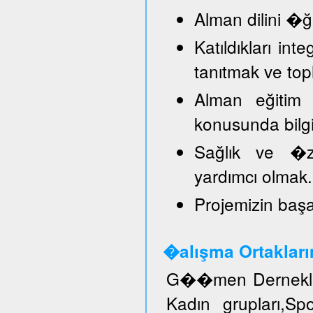
Alman dilini �
Katıldıkları in
tanıtmak ve top
Alman eğitim 
konusunda bilg
Sağlık ve �ze
yardımcı olmak.
Projemizin başar
�alışma Ortakları
G��men Dernekler
Kadın grupları,S