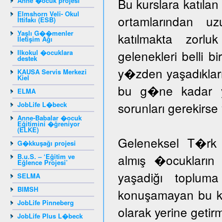
Bu kurslara katıla
Anne �ocuk projesi
Elmshorn Veli- Okul
ortamlarından u
İttifakı (ESB)
Yaşlı G��menler
katılmakta zorlu
İletişim Ağı
gelenekleri belli b
Ilkokul �ocuklara
destek
y�zden yaşadıklar
KAUSA Servis Merkezi
Kiel
bu g�ne kadar yar
ELMA
sorunları gerekir
JobLife L�beck
Anne-Babalar �ocuk
Eğitimini �ğreniyor
(ELKE)
Geleneksel T�rk 
G�kkuşağı projesi
almış �ocukların 
B.u.S. – ‘Eğitim ve
Eğlence Projesi’
yaşadiğı toplum
SELMA
BIMSH
konuşamayan bu ka
JobLife Pinneberg
olarak yerine getir
JobLife Plus L�beck