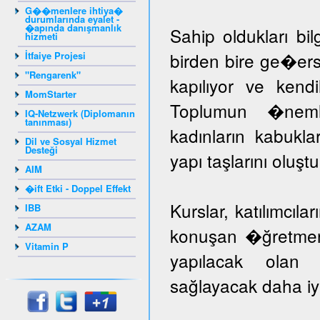
G��menlere ihtiya�
durumlarında eyalet -
�apında danışmanlık
Sahip oldukları bil
hizmeti
birden bire ge�er
İtfaiye Projesi
"Rengarenk"
kapılıyor ve kendil
MomStarter
Toplumun �nem
IQ-Netzwerk (Diplomanın
tanınması)
kadınların kabuk
Dil ve Sosyal Hizmet
Desteği
yapı taşlarını oluş
AIM
�ift Etki - Doppel Effekt
Kurslar, katılımcıla
IBB
AZAM
konuşan �ğretmenle
Vitamin P
yapılacak olan k
sağlayacak daha iyi 