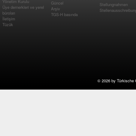
Yönetim Kurulu
Güncel
Stellungnahmen
Üye dernerkleri ve yerel
Arşiv
Stellenausschreibun
büroları
TGS-H basında
İletişim
Tüzük
©
2026 by Türkische 