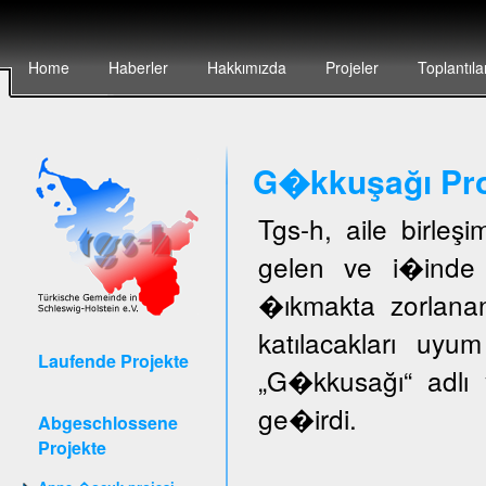
Home
Haberler
Hakkımızda
Projeler
Toplantıla
G�kkuşağı Pro
Tgs-h, aile birleş
gelen ve i�inde 
�ıkmakta zorlanan
katılacakları uyu
Laufende Projekte
„G�kkusağı“ adlı 
ge�irdi.
Abgeschlossene
Projekte