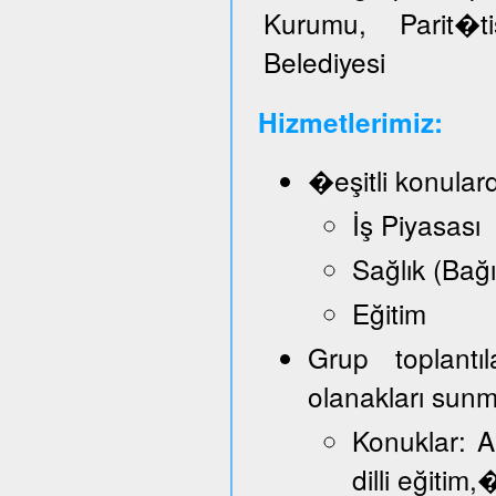
Kurumu, Parit�t
Belediyesi
Hizmetlerimiz:
�eşitli konular
İş Piyasası
Sağlık (Bağ
Eğitim
Grup toplantı
olanakları sun
Konuklar: A
dilli eğitim