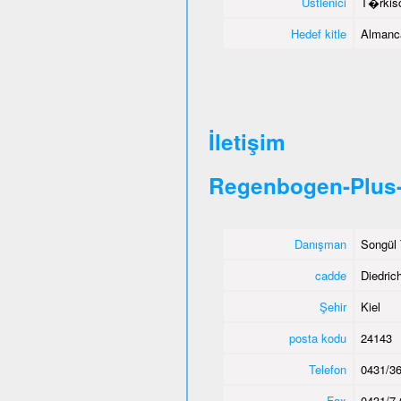
Üstlenici
T�rkisc
Hedef kitle
Almanca
İletişim
Regenbogen-Plus-
Danışman
Songül 
cadde
Diedric
Şehir
Kiel
posta kodu
24143
Telefon
0431/36
Fax
0431/7 