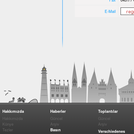
E-Mail
Hakkımızda
Haberler
Toplantılar
Hakkımızda
Güncel
Güncel
Künye
Arşiv
Arşiv
Tezler
Basın
Verschiedenes