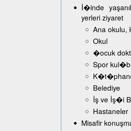
İ�inde yaşanı
yerleri ziyaret
Ana okulu, 
Okul
�ocuk dokt
Spor kul�
K�t�phan
Belediye
İş ve İş�i
Hastaneler
Misafir konuşmac