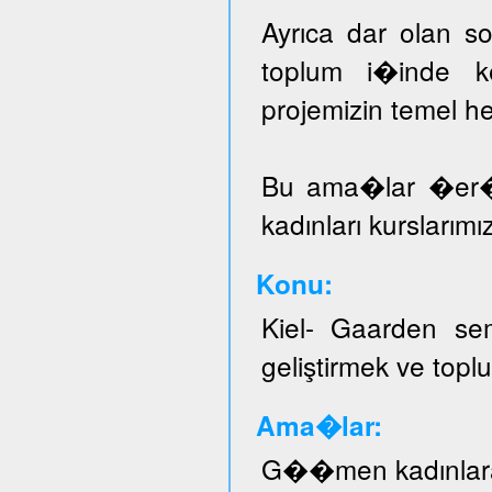
Ayrıca dar olan sos
toplum i�inde ke
projemizin temel he
Bu ama�lar �er
kadınları kurslarımı
Konu:
Kiel- Gaarden se
geliştirmek ve topl
Ama�lar:
G��men kadınlar