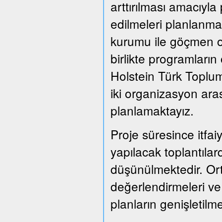
arttırılması amacıyla
edilmeleri planlanmak
kurumu ile göçmen or
birlikte programları
Holstein Türk Toplum
iki organizasyon ara
planlamaktayız.
Proje süresince itfai
yapılacak toplantılard
düşünülmektedir. Or
değerlendirmeleri ve
planların genişletil