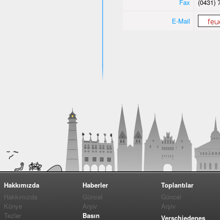
Fax
(0431) 
E-Mail
Hakkımızda
Haberler
Toplantılar
Hakkımızda
Güncel
Güncel
Künye
Arşiv
Arşiv
Tezler
Basın
Verschiedenes