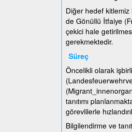
Diğer hedef kitlemiz i
de Gönüllü İtfaiye (
çekici hale getirilme
gerekmektedir.
Süreç
Öncelikli olarak işbir
(Landesfeuerwehrver
(Migrant_innenorgani
tanıtımı planlanmakta
görevlilerle hızlandırı
Bilgilendirme ve tanıt