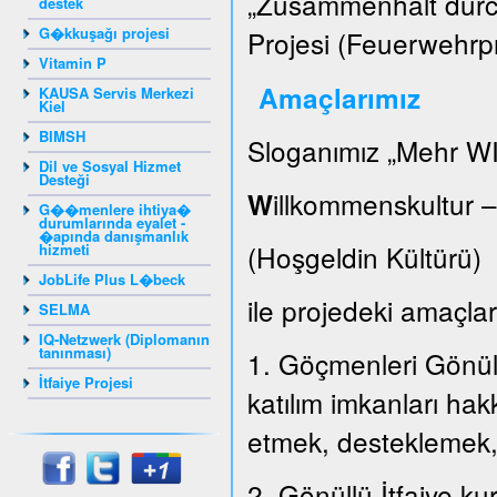
„Zusammenhalt durch
destek
G�kkuşağı projesi
Projesi (Feuerwehrpr
Vitamin P
Amaçlarımız
KAUSA Servis Merkezi
Kiel
BIMSH
Sloganımız „Mehr WI
Dil ve Sosyal Hizmet
Desteği
illkommenskultur 
W
G��menlere ihtiya�
durumlarında eyalet -
�apında danışmanlık
(Hoşgeldin Kültür
hizmeti
JobLife Plus L�beck
ile projedeki amaçları
SELMA
IQ-Netzwerk (Diplomanın
tanınması)
1. Göçmenleri Gönüllü
İtfaiye Projesi
katılım imkanları hak
etmek, desteklemek
2. Gönüllü İtfaiye k