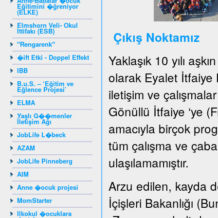
Anne-Babalar �ocuk
Eğitimini �ğreniyor
(ELKE)
Elmshorn Veli- Okul
İttifakı (ESB)
Çıkış Noktamız
"Rengarenk"
Yaklaşık 10 yılı aşkı
�ift Etki - Doppel Effekt
IBB
olarak Eyalet İtfaiye
B.u.S. – ‘Eğitim ve
Eğlence Projesi’
iletişim ve çalışmala
ELMA
Gönüllü İtfaiye ‘ye (F
Yaşlı G��menler
İletişim Ağı
amacıyla birçok pro
JobLife L�beck
tüm çalışma ve çabal
AZAM
ulaşılamamıştır.
JobLife Pinneberg
AIM
Arzu edilen, kayda de
Anne �ocuk projesi
İçişleri Bakanlığı (
MomStarter
Ilkokul �ocuklara