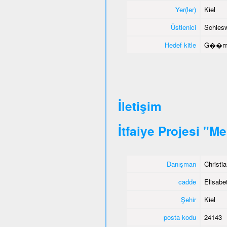
Yer(ler)
Kiel
Üstlenici
Schlesw
Hedef kitle
G��menl
İletişim
İtfaiye Projesi "M
Danışman
Christi
cadde
Elisabet
Şehir
Kiel
posta kodu
24143