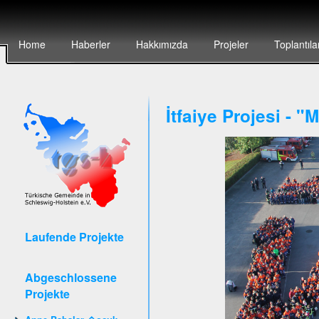
Home
Haberler
Hakkımızda
Projeler
Toplantıla
İtfaiye Projesi - 
Laufende Projekte
Abgeschlossene
Projekte