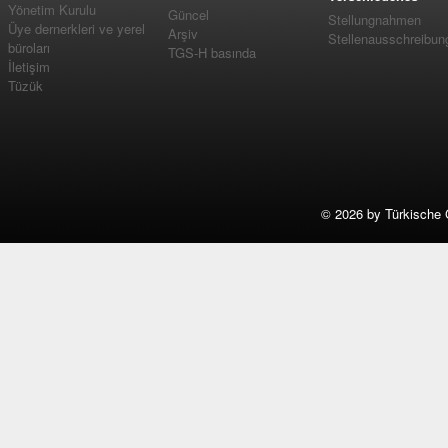
Yönetim Kurulu
Güncel
Stellungnahmen
Üye dernerkleri ve yerel
Arşiv
Stellenausschreibun
büroları
TGS-H basında
İletişim
Tüzük
©
2026 by Türkische 