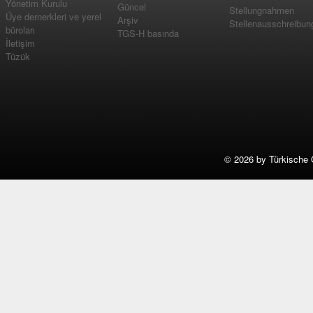
Yönetim Kurulu
Güncel
Stellungnahmen
Üye dernerkleri ve yerel
Arşiv
Stellenausschreibun
büroları
TGS-H basında
İletişim
Tüzük
©
2026 by Türkische 