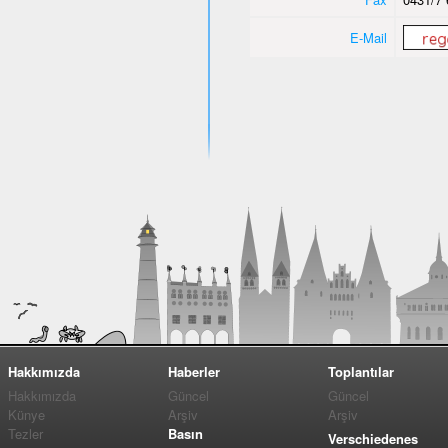
E-Mail
Hakkımızda
Haberler
Toplantılar
Hakkımızda
Güncel
Güncel
Künye
Arşiv
Arşiv
Tezler
Basın
Verschiedenes