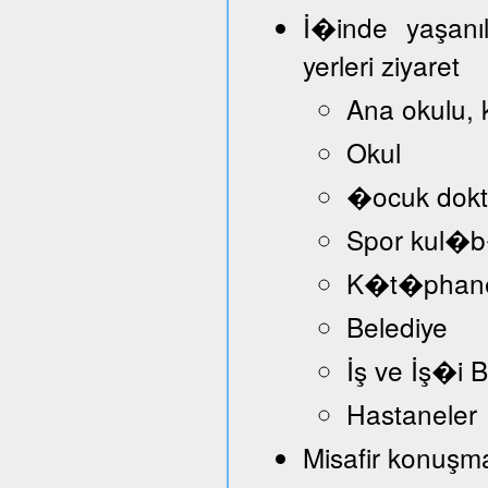
İ�inde yaşanı
yerleri ziyaret
Ana okulu, 
Okul
�ocuk dokt
Spor kul�
K�t�phan
Belediye
İş ve İş�i
Hastaneler
Misafir konuşmac