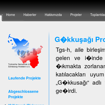
Home
Haberler
Hakkımızda
Projeler
Toplantıla
G�kkuşağı Pro
Tgs-h, aile birleş
gelen ve i�inde 
�ıkmakta zorlanan
katılacakları uyu
Laufende Projekte
„G�kkusağı“ adlı 
ge�irdi.
Abgeschlossene
Projekte