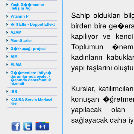
Yaşlı G��menler
İletişim Ağı
Sahip oldukları bil
Vitamin P
birden bire ge�er
�ift Etki - Doppel Effekt
AZAM
kapılıyor ve kendil
MomStarter
Toplumun �nem
G�kkuşağı projesi
kadınların kabuk
AIM
ELMA
yapı taşlarını oluş
G��menlere ihtiya�
durumlarında eyalet -
�apında danışmanlık
hizmeti
Kurslar, katılımcıla
IBB
konuşan �ğretmenle
KAUSA Servis Merkezi
Kiel
yapılacak olan k
sağlayacak daha iyi 