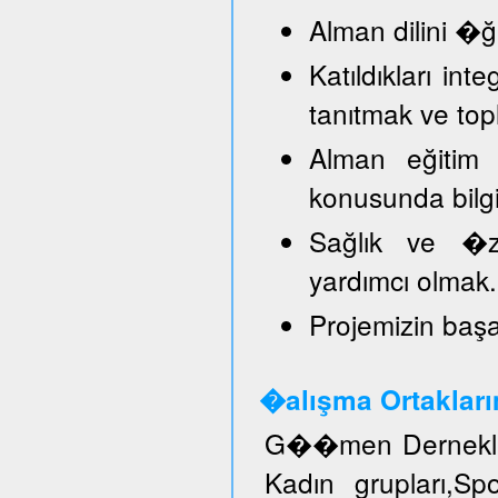
Alman dilini �
Katıldıkları in
tanıtmak ve top
Alman eğitim 
konusunda bilg
Sağlık ve �ze
yardımcı olmak.
Projemizin başar
�alışma Ortakları
G��men Dernekler
Kadın grupları,S