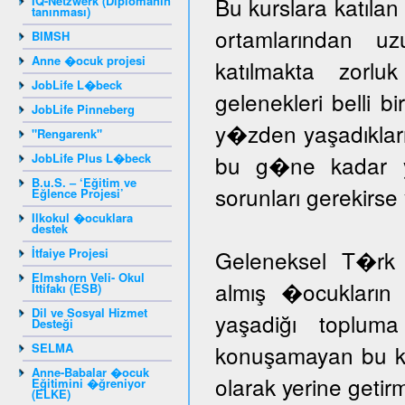
Bu kurslara katıla
IQ-Netzwerk (Diplomanın
tanınması)
ortamlarından u
BIMSH
Anne �ocuk projesi
katılmakta zorlu
JobLife L�beck
gelenekleri belli b
JobLife Pinneberg
y�zden yaşadıklar
"Rengarenk"
JobLife Plus L�beck
bu g�ne kadar yar
B.u.S. – ‘Eğitim ve
sorunları gerekir
Eğlence Projesi’
Ilkokul �ocuklara
destek
İtfaiye Projesi
Geleneksel T�rk 
Elmshorn Veli- Okul
almış �ocukların 
İttifakı (ESB)
Dil ve Sosyal Hizmet
yaşadiğı toplum
Desteği
SELMA
konuşamayan bu ka
Anne-Babalar �ocuk
olarak yerine getir
Eğitimini �ğreniyor
(ELKE)