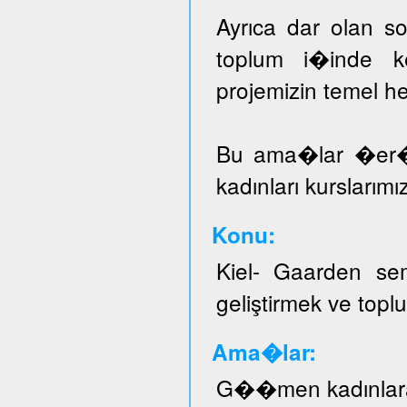
Ayrıca dar olan sos
toplum i�inde ke
projemizin temel he
Bu ama�lar �er
kadınları kurslarımı
Konu:
Kiel- Gaarden se
geliştirmek ve topl
Ama�lar:
G��men kadınlar