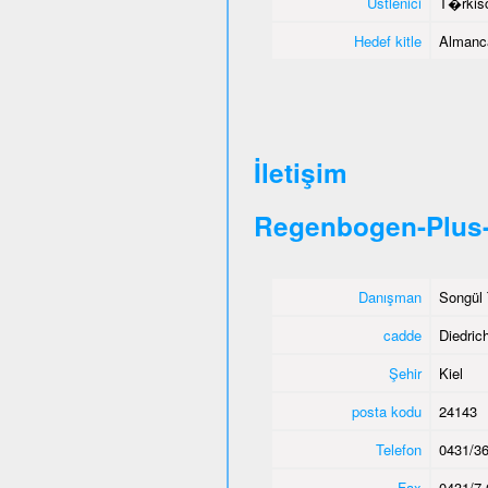
Üstlenici
T�rkisc
Hedef kitle
Almanca
İletişim
Regenbogen-Plus-
Danışman
Songül 
cadde
Diedric
Şehir
Kiel
posta kodu
24143
Telefon
0431/36
Fax
0431/7 