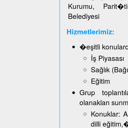
Kurumu, Parit�t
Belediyesi
Hizmetlerimiz:
�eşitli konular
İş Piyasası
Sağlık (Bağ
Eğitim
Grup toplantı
olanakları sun
Konuklar: A
dilli eğitim