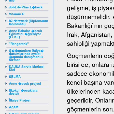
IBB
gelişme, iş piyas
JobLife Plus L�beck
Vitamin P
düşürmemelidir. A
IQ-Netzwerk (Diplomanın
Bakanlığı`nın gö
tanınması)
Anne-Babalar �ocuk
Irak, Afganistan
Eğitimini �ğreniyor
(ELKE)
sahipliĝi yapmakt
"Rengarenk"
G��menlere ihtiya�
Göçmenlerin doğ
durumlarında eyalet -
�apında danışmanlık
hizmeti
birisi de, onlara
KAUSA Servis Merkezi
Kiel
sadece ekonomik
SELMA
kendi başına var
Anne �ocuk projesi
ülkelerinden kaca
Ilkokul �ocuklara
destek
geçerlidir. Onları
İtfaiye Projesi
göçmenlerin sorun
AZAM
G�kkuşağı projesi