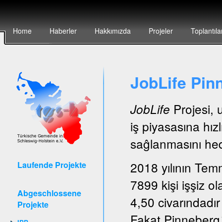
Home
Haberler
Hakkımızda
Projeler
Toplantıla
JobLife Pin
Projesi, 
JobLife
iş piyasasına hız
saĝlanmasını hede
2018 yılının Tem
Laufende Projekte
7899 kişi işşiz ol
Abgeschlossene
4,50 civarındadır
Projekte
Fakat Pinneberg´