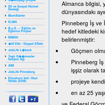
Almanca bilgisi, 
Dil ve Sosyal Hizmet
Desteği
dünyasındakı ayır
MomStarter
Pinneberg İş ve 
ELMA
B.u.S. – ‘Eğitim ve
hedef kitledeki ki
Eğlence Projesi’
BIMSH
belirlenmiştir:
�ift Etki - Doppel Effekt
Göçmen olma
JobLife L�beck
Yaşlı G��menler
İletişim Ağı
Pinneberg İş
AIM
işşiz olarak 
JobLife Pinneberg
Elmshorn Veli- Okul
projeye kendi 
İttifakı (ESB)
en az 25 yaş
ve Federal Göçm