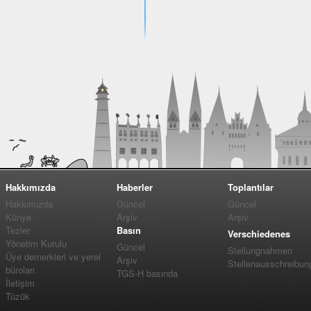
Hakkımızda
Haberler
Toplantılar
Hakkımızda
Güncel
Güncel
Künye
Arşiv
Arşiv
Tezler
Basın
Verschiedenes
Yönetim Kurulu
Güncel
Stellungnahmen
Üye dernerkleri ve yerel
Arşiv
Stellenausschreibun
büroları
TGS-H basında
İletişim
Tüzük