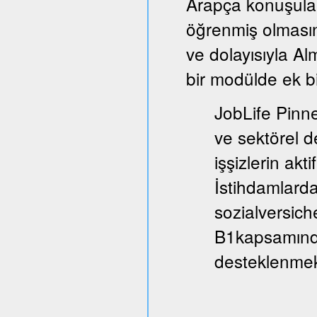
Arapça konuşula
öğrenmiş olmasın
ve dolayısıyla A
bir modülde ek bi
JobLife Pinne
ve sektörel d
işşizlerin akt
İstihdamlarda
sozialversich
B1kapsamında
desteklenmek