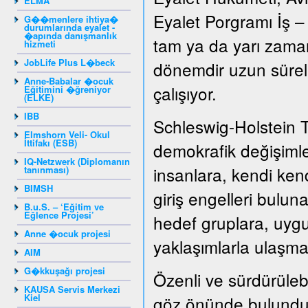
ELMA
Eyalet Porgramı İş –
G��menlere ihtiya�
durumlarında eyalet -
�apında danışmanlık
tam ya da yarı zamanl
hizmeti
JobLife Plus L�beck
dönemdir uzun süreli 
Anne-Babalar �ocuk
çalışıyor.
Eğitimini �ğreniyor
(ELKE)
IBB
Schleswig-Holstein 
Elmshorn Veli- Okul
İttifakı (ESB)
demokrafik değişiml
IQ-Netzwerk (Diplomanın
insanlara, kendi kend
tanınması)
BIMSH
giriş engelleri bulun
B.u.S. – ‘Eğitim ve
Eğlence Projesi’
hedef gruplara, uygu
Anne �ocuk projesi
yaklaşımlarla ulaşma
AIM
G�kkuşağı projesi
Özenli ve sürdürülebil
KAUSA Servis Merkezi
Kiel
göz önünde bulunduru