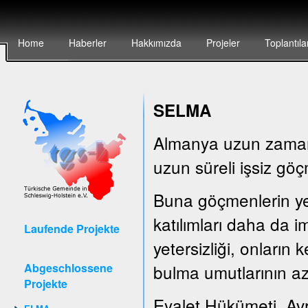
Home
Haberler
Hakkımızda
Projeler
Toplantıla
SELMA
Almanya uzun zamandı
uzun süreli işsiz göç
Buna göçmenlerin yete
katılımları daha da i
Laufende Projekte
yetersizliği, onların
Abgeschlossene
bulma umutlarının az
Projekte
Eyalet Hükümeti, Av