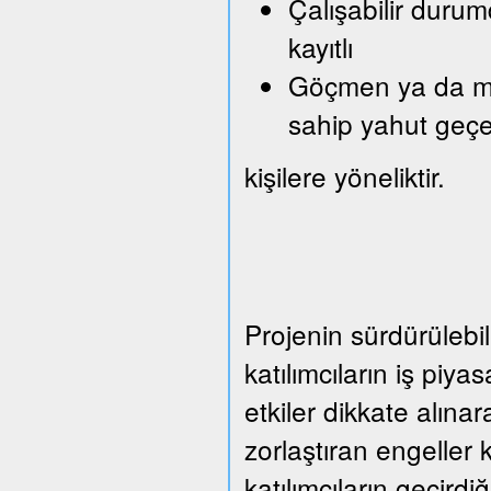
Çalışabilir durum
kayıtlı
Göçmen ya da mült
sahip yahut geçe
kişilere yöneliktir.
Projenin sürdürülebil
katılımcıların iş piy
etkiler dikkate alına
zorlaştıran engeller 
katılımcıların geçirdi