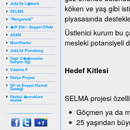
JobLife L�beck
köken ve yaş gibi isti
SELMA
piyasasında destekle
"Rengarenk"
�ift Etki - Doppel Effekt
Üstlenici kurum bu ç
AZAM
mesleki potansiyeli de
MomStarter
JobLife Pinneberg
Yaşlı G��menler
İletişim Ağı
Hedef Kitlesi
Vitamin P
İtfaiye Projesi
Dil ve Sosyal Hizmet
Desteği
SELMA projesi özelli
Ilkokul �ocuklara
destek
Göçmen ya da mü
25 yaşından büy