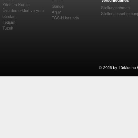
Verschiedenes
Yönetim Kurulu
Güncel
Stellungnahmen
Üye dernerkleri ve yerel
Arşiv
Stellenausschreibun
büroları
TGS-H basında
İletişim
Tüzük
©
2026 by Türkische 