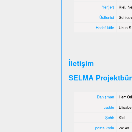
Yer(ler)
Kiel, 
Üstlenici
Schlesw
Hedef kitle
Uzun S
İletişim
SELMA Projektbür
Danışman
Herr Or
cadde
Elisabet
Şehir
Kiel
posta kodu
24143