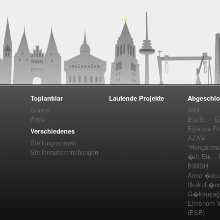
Toplantılar
Laufende Projekte
Abgeschlo
Güncel
AIM
Arşiv
B.u.S. – ‘E
Eğlence Pro
Verschiedenes
AZAM
Stellungnahmen
"Rengarenk
Stellenausschreibungen
�ift Etki -
BIMSH
Anne �ocuk
Ilkokul �o
G�kkuşağı 
Elmshorn Vel
(ESB)