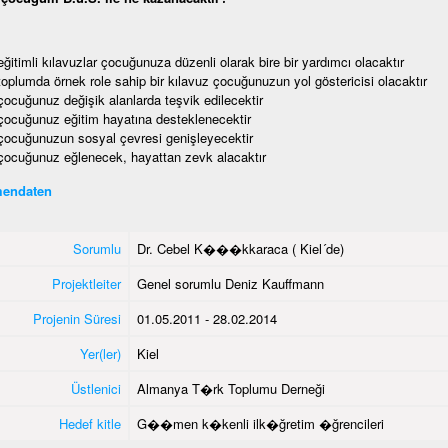
eğitimli kılavuzlar çocuğunuza düzenli olarak bire bir yardımcı olacaktır
toplumda örnek role sahip bir kılavuz çocuğunuzun yol göstericisi olacaktır
çocuğunuz değişik alanlarda teşvik edilecektir
çocuğunuz eğitim hayatına desteklenecektir
çocuğunuzun sosyal çevresi genişleyecektir
çocuğunuz eğlenecek, hayattan zevk alacaktır
endaten
Sorumlu
Dr. Cebel K���kkaraca ( Kiel´de)
Projektleiter
Genel sorumlu Deniz Kauffmann
Projenin Süresi
01.05.2011 - 28.02.2014
Yer(ler)
Kiel
Üstlenici
Almanya T�rk Toplumu Derneği
Hedef kitle
G��men k�kenli ilk�ğretim �ğrencileri