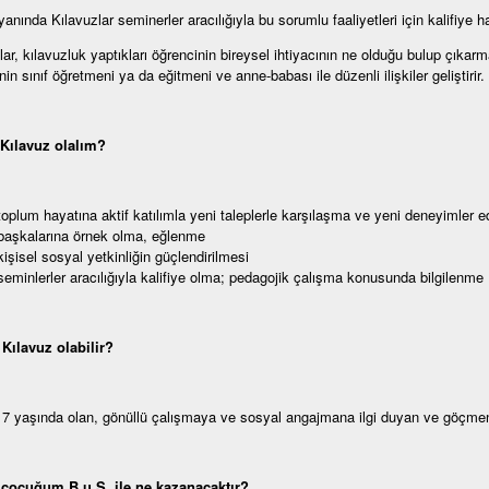
nında Kılavuzlar seminerler aracılığıyla bu sorumlu faaliyetleri için kalifiye hale
lar, kılavuzluk yaptıkları öğrencinin bireysel ihtiyacının ne olduğu bulup çık
in sınıf öğretmeni ya da eğitmeni ve anne-babası ile düzenli ilişkiler geliştirir.
Kılavuz olalım?
toplum hayatına aktif katılımla yeni taleplerle karşılaşma ve yeni deneyimler 
başkalarına örnek olma, eğlenme
kişisel sosyal yetkinliğin güçlendirilmesi
seminlerler aracılığıyla kalifiye olma; pedagojik çalışma konusunda bilgilenme
Kılavuz olabilir?
7 yaşında olan, gönüllü çalışmaya ve sosyal angajmana ilgi duyan ve göçmen kö
çocuğum B.u.S. ile ne kazanacaktır?