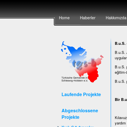
Home
Haberler
Hakkımızda
B.u.S. 
B.u.S. 
uygulan
B.u.S. 
eğitim-
B.u.S. 
Laufende Projekte
Bir B.u
Abgeschlossene
Projekte
Kılavuz
yardım 