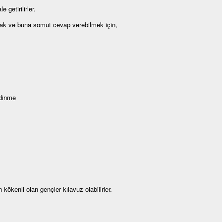
 getirilirler.
armak ve buna somut cevap verebilmek için,
edinme
kenli olan gençler kılavuz olabilirler.