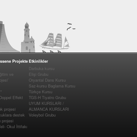
ssene Projekte
Etkinlikler
Darbuka kursu
ğitim ve
Elişi Grubu
jesi’
Oryantal Dans Kursu
Saz-kursu Baglama Kursu
"
Türkçe Kursu
 Doppel Effekt
TGS-H Tiyatro Grubu
UYUM KURSLARI /
 projesi
ALMANCA KURSLARI
cuklara destek
Voleybol Grubu
projesi
i- Okul İttifakı