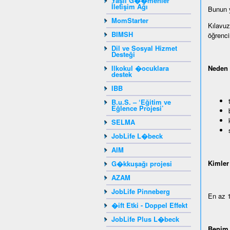
Yaşlı G��menler
İletişim Ağı
Bunun ya
MomStarter
Kılavuz
BIMSH
öğrencin
Dil ve Sosyal Hizmet
Desteği
Ilkokul �ocuklara
Neden 
destek
IBB
B.u.S. – ‘Eğitim ve
Eğlence Projesi’
SELMA
JobLife L�beck
AIM
Kimler 
G�kkuşağı projesi
AZAM
JobLife Pinneberg
En az 1
�ift Etki - Doppel Effekt
JobLife Plus L�beck
Benim 