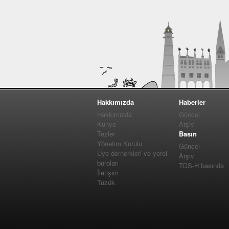
Hakkımızda
Haberler
Hakkımızda
Güncel
Künye
Arşiv
Tezler
Basın
Yönetim Kurulu
Güncel
Üye dernerkleri ve yerel
Arşiv
büroları
TGS-H basında
İletişim
Tüzük