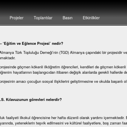
Projeler
Toplantılar
Basın
Etkinlikler
– ‘E
ğitim ve Eğlence Projesi’ nedir?
Almanya Türk Topluluğu Derneği’nin (TGD) Almanya çapındaki bir projesidir ve b
maktadır.
projesinde göçmen kökenli ilköğretim öğrencileri, kendileri de göçmen kökenli 
öğrenim hayatlarının başlangıcıdan itibaren değişik alanlarda gerekli hallerde d
projesinin amacı çocuğun sosyal ilişkilerini geliştirmesine ve okulda başarılı o
.S. Kılavuzunun görevleri nelerdir?
luk faaliyeti ilkokul öğrencisine her hafta düzenli olarak yardımı içermektedir.
yanında, yeteneklerin teşvik edilmesini ve kültürel faaliyetlere, boş zaman faal