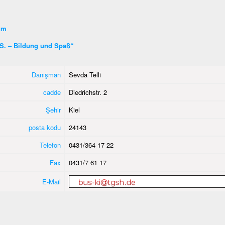
şim
S. – Bildung und Spaß“
Danışman
Sevda Telli
cadde
Diedrichstr. 2
Şehir
Kiel
posta kodu
24143
Telefon
0431/364 17 22
Fax
0431/7 61 17
E-Mail