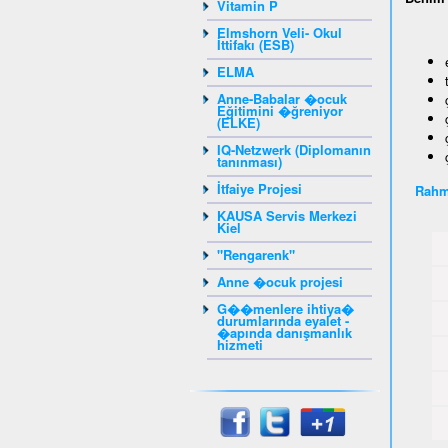
Vitamin P
Elmshorn Veli- Okul
İttifakı (ESB)
ELMA
Anne-Babalar �ocuk
Eğitimini �ğreniyor
(ELKE)
IQ-Netzwerk (Diplomanın
tanınması)
İtfaiye Projesi
Rahm
KAUSA Servis Merkezi
Kiel
"Rengarenk"
Anne �ocuk projesi
G��menlere ihtiya�
durumlarında eyalet -
�apında danışmanlık
hizmeti