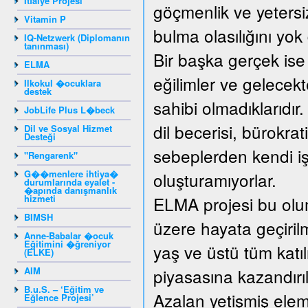
İtfaiye Projesi
göçmenlik ve yetersiz
Vitamin P
bulma olasılığını yo
IQ-Netzwerk (Diplomanın
tanınması)
Bir başka gerçek ise
ELMA
eğilimler ve gelecek
Ilkokul �ocuklara
destek
sahibi olmadıklarıdır
JobLife Plus L�beck
dil becerisi, bürokrat
Dil ve Sosyal Hizmet
Desteği
sebeplerden kendi işy
"Rengarenk"
G��menlere ihtiya�
oluşturamıyorlar.
durumlarında eyalet -
�apında danışmanlık
hizmeti
ELMA projesi bu olum
BIMSH
üzere hayata geçirilm
Anne-Babalar �ocuk
Eğitimini �ğreniyor
yaş ve üstü tüm katıl
(ELKE)
AIM
piyasasına kazandırıl
B.u.S. – ‘Eğitim ve
Azalan yetişmiş elema
Eğlence Projesi’