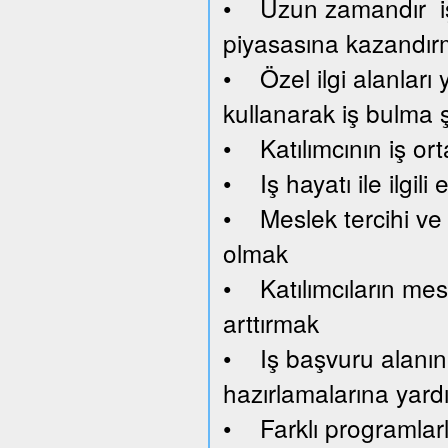
• Uzun zamandır işsi
piyasasına kazandı
• Özel ilgi alanları y
kullanarak iş bulma 
• Katılımcının iş or
• Iş hayatı ile ilgil
• Meslek tercihi ve 
olmak
• Katılımcıların mesl
arttırmak
• Iş başvuru alanını
hazırlamalarına yard
• Farklı programlar