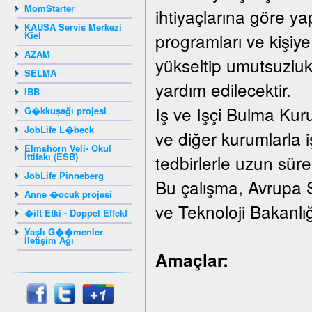
MomStarter
ihtiyaçlarına göre yap
KAUSA Servis Merkezi
Kiel
programları ve kişiye
AZAM
yükseltip umutsuzluk
SELMA
yardım edilecektir.
IBB
Iş ve Işçi Bulma Kur
G�kkuşağı projesi
JobLife L�beck
ve diğer kurumlarla iş
Elmshorn Veli- Okul
İttifakı (ESB)
tedbirlerle uzun süreli
JobLife Pinneberg
Bu çalışma, Avrupa 
Anne �ocuk projesi
ve Teknoloji Bakanlı
�ift Etki - Doppel Effekt
Yaşlı G��menler
İletişim Ağı
Amaçlar: