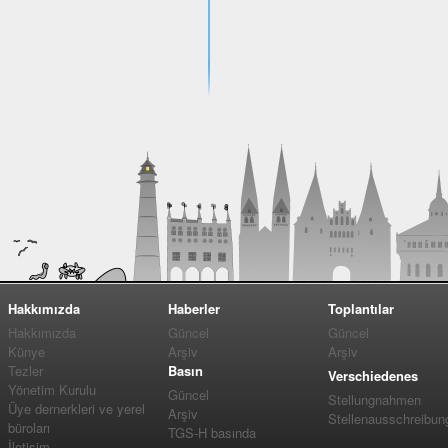
Hakkımızda
Haberler
Toplantılar
Hakkımızda
Güncel
Güncel
Künye
Arşiv
Arşiv
Tezler
Basın
Verschiedenes
Yönetim Kurulu
Güncel
Stellungnahmen
Üye dernerkleri ve yerel
Arşiv
Stellenausschreibun
büroları
TGS-H basında
İletişim