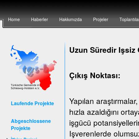
Home
Haberler
Hakkımızda
Projeler
Toplantıla
Uzun Süredir Işsiz 
Çıkış Noktası:
Yapılan araştırmalar,
Laufende Projekte
hızla azaldığını ort
işgücü potansiyeller
Abgeschlossene
Projekte
Işverenlerde olumsuz