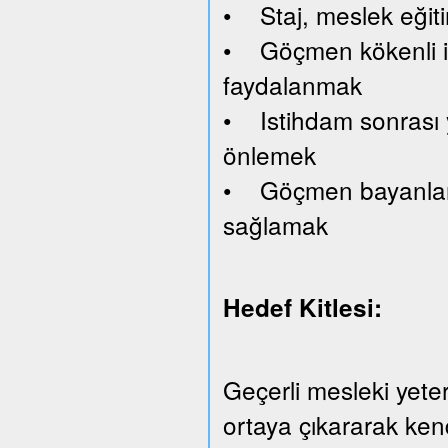
• Staj, meslek eğiti
• Göçmen kökenli işv
faydalanmak
• Istihdam sonrası y
önlemek
• Göçmen bayanlara 
sağlamak
Hedef Kitlesi:
Geçerli mesleki yeterl
ortaya çıkararak kend