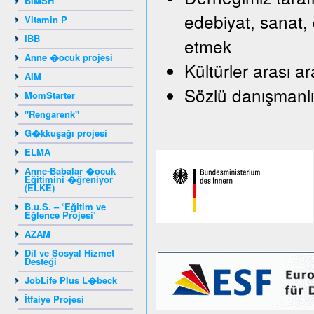
BIMSH
edebiyat, sanat, 
Vitamin P
IBB
etmek
Anne �ocuk projesi
Kültürler arası a
AIM
Sözlü danışmanlı
MomStarter
"Rengarenk"
G�kkuşağı projesi
ELMA
Anne-Babalar �ocuk
Eğitimini �ğreniyor
(ELKE)
B.u.S. – ‘Eğitim ve
Eğlence Projesi’
AZAM
Dil ve Sosyal Hizmet
Desteği
JobLife Plus L�beck
İtfaiye Projesi