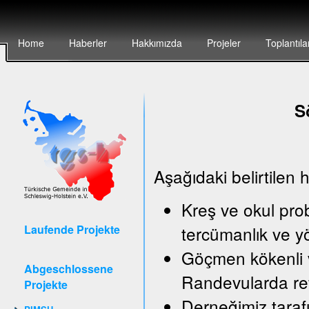
Home
Haberler
Hakkımızda
Projeler
Toplantıla
S
Aşağıdaki belirtilen 
Kreş ve okul pro
Laufende Projekte
tercümanlık ve y
Göçmen kökenli v
Abgeschlossene
Randevularda ref
Projekte
Derneğimiz taraf