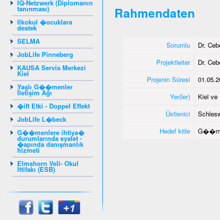
IQ-Netzwerk (Diplomanın
tanınması)
Rahmendaten
Ilkokul �ocuklara
destek
SELMA
Sorumlu
Dr. Ce
JobLife Pinneberg
Projektleiter
Dr. Ce
KAUSA Servis Merkezi
Kiel
Projenin Süresi
01.05.2
Yaşlı G��menler
İletişim Ağı
Yer(ler)
Kiel v
�ift Etki - Doppel Effekt
Üstlenici
Schlesw
JobLife L�beck
Hedef kitle
G��me
G��menlere ihtiya�
durumlarında eyalet -
�apında danışmanlık
hizmeti
Elmshorn Veli- Okul
İttifakı (ESB)