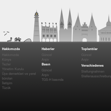
Hakkımızda
Haberler
Toplantılar
Hakkımızda
Güncel
Güncel
Künye
Arşiv
Arşiv
Tezler
Basın
Verschiedenes
Yönetim Kurulu
Güncel
Stellungnahmen
Üye dernerkleri ve yerel
Arşiv
Stellenausschreibun
büroları
TGS-H basında
İletişim
Tüzük