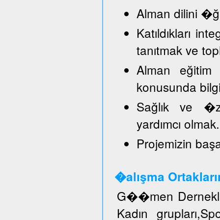
Alman dilini �
Katıldıkları in
tanıtmak ve top
Alman eğitim 
konusunda bilg
Sağlık ve �ze
yardımcı olmak.
Projemizin başar
�alışma Ortakları
G��men Dernekler
Kadın grupları,S