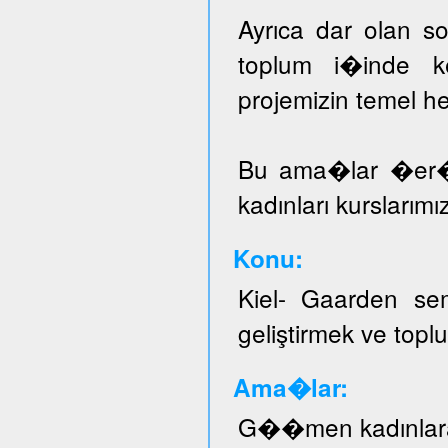
Ayrıca dar olan sos
toplum i�inde ke
projemizin temel he
Bu ama�lar �er
kadınları kurslarımı
Konu:
Kiel- Gaarden se
geliştirmek ve topl
Ama�lar:
G��men kadınlar