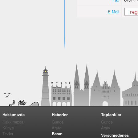
E-Mail
Hakkımızda
Haberler
Toplantılar
Hakkımızda
Güncel
Güncel
Künye
Arşiv
Arşiv
Tezler
Basın
Verschiedenes