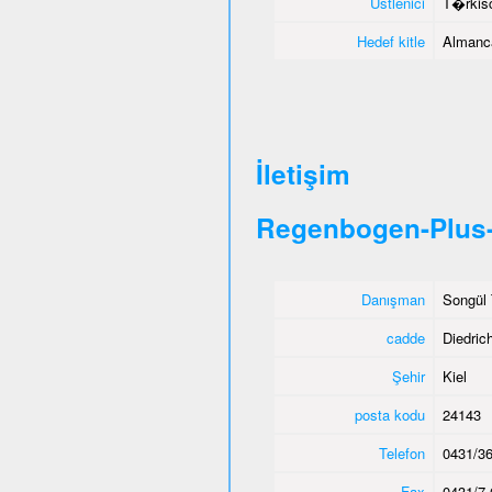
Üstlenici
T�rkisc
Hedef kitle
Almanca
İletişim
Regenbogen-Plus-
Danışman
Songül 
cadde
Diedric
Şehir
Kiel
posta kodu
24143
Telefon
0431/36
Fax
0431/7 