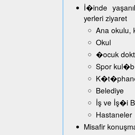
İ�inde yaşanı
yerleri ziyaret
Ana okulu, 
Okul
�ocuk dokt
Spor kul�
K�t�phan
Belediye
İş ve İş�i
Hastaneler
Misafir konuşmac