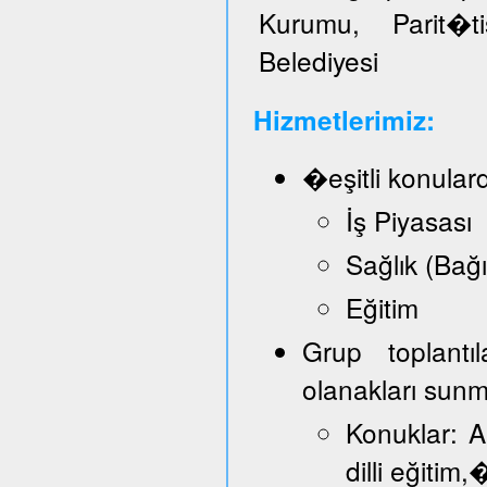
Kurumu, Parit�t
Belediyesi
Hizmetlerimiz:
�eşitli konular
İş Piyasası
Sağlık (Bağ
Eğitim
Grup toplantı
olanakları sun
Konuklar: A
dilli eğitim