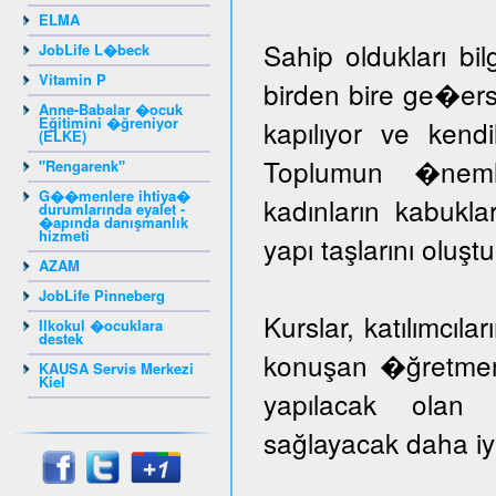
ELMA
Sahip oldukları bil
JobLife L�beck
Vitamin P
birden bire ge�er
Anne-Babalar �ocuk
Eğitimini �ğreniyor
kapılıyor ve kendil
(ELKE)
Toplumun �nem
"Rengarenk"
G��menlere ihtiya�
kadınların kabuk
durumlarında eyalet -
�apında danışmanlık
hizmeti
yapı taşlarını oluş
AZAM
JobLife Pinneberg
Kurslar, katılımcıla
Ilkokul �ocuklara
destek
konuşan �ğretmenle
KAUSA Servis Merkezi
Kiel
yapılacak olan k
sağlayacak daha iyi 