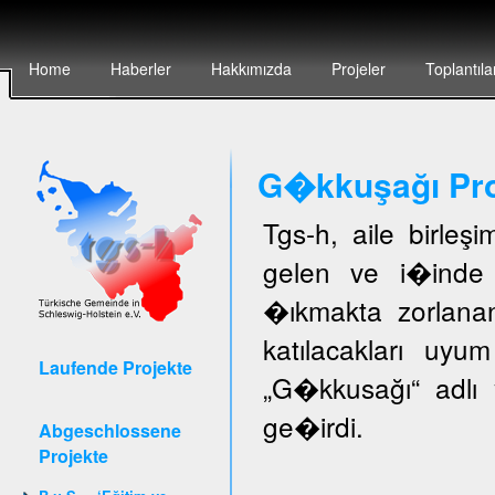
Home
Haberler
Hakkımızda
Projeler
Toplantıla
G�kkuşağı Pro
Tgs-h, aile birleş
gelen ve i�inde 
�ıkmakta zorlanan
katılacakları uyu
Laufende Projekte
„G�kkusağı“ adlı 
ge�irdi.
Abgeschlossene
Projekte