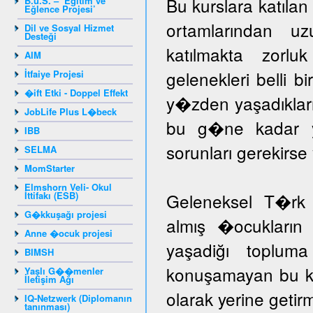
Bu kurslara katıla
B.u.S. – ‘Eğitim ve
Eğlence Projesi’
ortamlarından u
Dil ve Sosyal Hizmet
Desteği
katılmakta zorlu
AIM
gelenekleri belli b
İtfaiye Projesi
�ift Etki - Doppel Effekt
y�zden yaşadıklar
JobLife Plus L�beck
bu g�ne kadar yar
IBB
sorunları gerekir
SELMA
MomStarter
Elmshorn Veli- Okul
İttifakı (ESB)
Geleneksel T�rk 
G�kkuşağı projesi
almış �ocukların 
Anne �ocuk projesi
yaşadiğı toplum
BIMSH
konuşamayan bu ka
Yaşlı G��menler
İletişim Ağı
olarak yerine getir
IQ-Netzwerk (Diplomanın
tanınması)