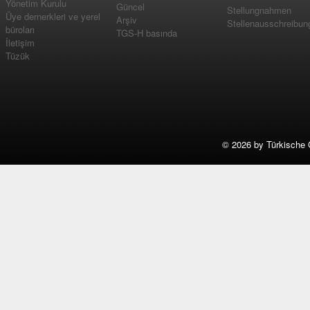
Yönetim Kurulu
Güncel
Stellungnahmen
Üye dernerkleri ve yerel
Arşiv
Stellenausschreibun
büroları
TGS-H basında
İletişim
Tüzük
©
2026 by Türkische 