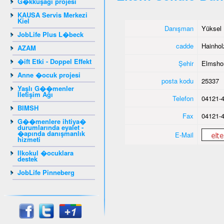
G�kkuşağı projesi
KAUSA Servis Merkezi
Kiel
Danışman
Yüksel 
JobLife Plus L�beck
cadde
Hainho
AZAM
�ift Etki - Doppel Effekt
Şehir
Elmsho
Anne �ocuk projesi
posta kodu
25337
Yaşlı G��menler
İletişim Ağı
Telefon
04121-4
BIMSH
Fax
04121-4
G��menlere ihtiya�
durumlarında eyalet -
�apında danışmanlık
E-Mail
hizmeti
Ilkokul �ocuklara
destek
JobLife Pinneberg