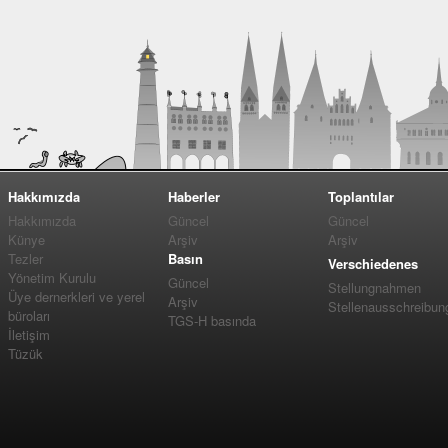
Hakkımızda
Haberler
Toplantılar
Hakkımızda
Güncel
Güncel
Künye
Arşiv
Arşiv
Tezler
Basın
Verschiedenes
Yönetim Kurulu
Güncel
Stellungnahmen
Üye dernerkleri ve yerel
Arşiv
Stellenausschreibun
büroları
TGS-H basında
İletişim
Tüzük