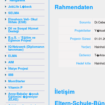
"Rengarenk"
Rahmendaten
JobLife L�beck
SELMA
Elmshorn Veli- Okul
İttifakı (ESB)
Sorumlu
Dr.Ceb
Dil ve Sosyal Hizmet
Projektleiter
Y�ksel
Desteği
B.u.S. – ‘Eğitim ve
Projenin Süresi
01.01.2
Eğlence Projesi’
IQ-Netzwerk (Diplomanın
Yer(ler)
Hainhol
tanınması)
Üstlenici
T�rkisc
ELMA
AIM
Hedef kitle
Hainhol
İtfaiye Projesi
IBB
MomStarter
Vitamin P
İletişim
Anne-Babalar �ocuk
Eğitimini �ğreniyor
(ELKE)
Eltern-Schule-Bün