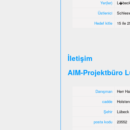
Yer(ler)
L�beck,
Üstlenici
Schlesw
Hedef kitle
15 ile 
İletişim
AIM-Projektbüro 
Danışman
Herr Ha
cadde
Holstens
Şehir
Lübeck
posta kodu
23552