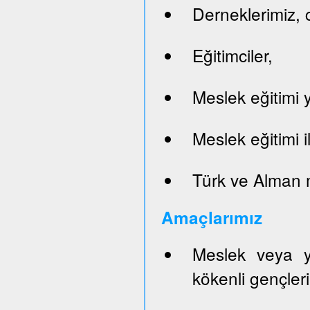
Derneklerimiz, c
Eğitimciler,
Meslek eğitimi y
Meslek eğitimi il
Türk ve Alman 
Ama
ç
lar
ım
ı
z
Meslek veya y
kökenli gençleri