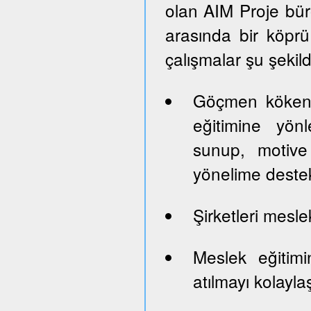
olan AIM Proje büro
arasında bir köprü 
çalışmalar şu şekil
Göçmen kökenl
eğitimine yön
sunup, motive 
yönelime deste
Şirketleri mesle
Meslek eğitim
atılmayı kolayla