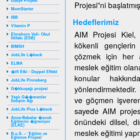
İtfaiye Projesi
Projesi”ni başlatmışt
MomStarter
IBB
Hedeflerimiz
Vitamin P
AIM Projesi Kiel
Elmshorn Veli- Okul
İttifakı (ESB)
kökenli gençlerin 
BIMSH
çözmek için her a
JobLife L�beck
ELMA
meslek eğitim olan
�ift Etki - Doppel Effekt
konular hakkında
JobLife Pinneberg
yönlendirmektedir.
G�kkuşağı projesi
Yaşlı G��menler
ve göçmen işveren
İletişim Ağı
sayede AIM projes
JobLife Plus L�beck
Anne-Babalar �ocuk
önündeki dilsel, di
Eğitimini �ğreniyor
(ELKE)
meslek eğitimi yapm
B.u.S. – ‘Eğitim ve
Eğlence Projesi’