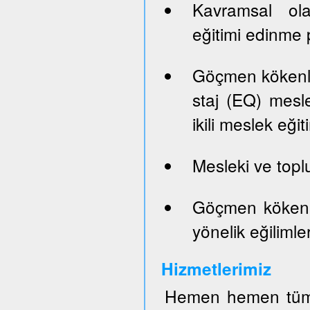
Kavramsal ola
eğitimi edinme p
Göçmen kökenli 
staj (EQ) mesle
ikili meslek eği
Mesleki ve top
Göçmen kökenli
yönelik eğilimler
Hizmetlerimiz
Hemen hemen tüm 