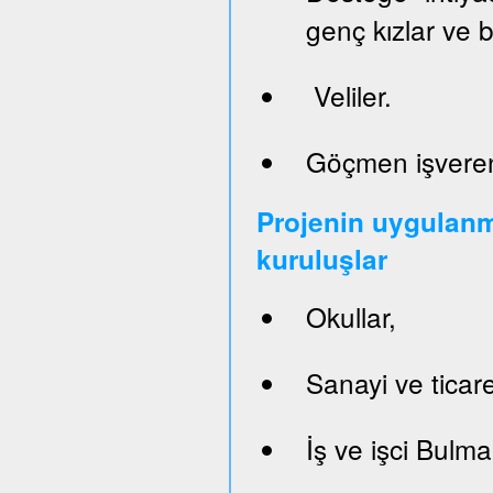
genç kızlar ve 
Veliler.
Göçmen işveren
Projenin uygulanm
kuruluşlar
Okullar,
Sanayi ve ticare
İş ve işci Bulm