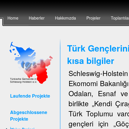
Home
Haberler
Hakkımızda
Projeler
Toplantıla
Türk Gençlerin
kısa bilgiler
Schleswig-Holstei
Ekomomi Bakanlığı,
Odaları, Esnaf ve
Laufende Projekte
birlikte „Kendi Çıra
Türk Toplumu var
Abgeschlossene
Projekte
gençleri için „G