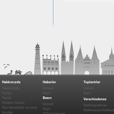
Hakkımızda
Haberler
Toplantılar
Hakkımızda
Güncel
Güncel
Künye
Arşiv
Arşiv
Tezler
Basın
Verschiedenes
Yönetim Kurulu
Güncel
Stellungnahmen
Üye dernerkleri ve yerel
Arşiv
Stellenausschreibun
büroları
TGS-H basında