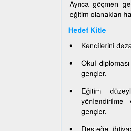
Ayrıca göçmen genç
eğitim olanakları h
Hedef Kitle
Kendilerini dez
Okul diploması
gençler.
Eğitim düze
yönlendirilme 
gençler.
Desteğe ihtiya