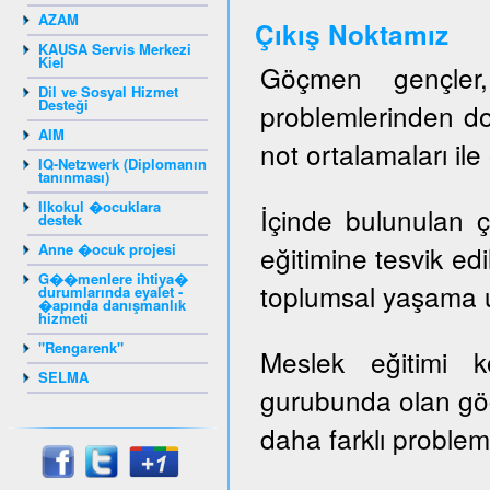
AZAM
Ç
ıkış Noktamız
KAUSA Servis Merkezi
Kiel
Göçmen gençler, 
Dil ve Sosyal Hizmet
Desteği
problemlerinden do
AIM
not ortalamaları il
IQ-Netzwerk (Diplomanın
tanınması)
Ilkokul �ocuklara
İçinde bulunulan ç
destek
Anne �ocuk projesi
eğitimine tesvik ed
G��menlere ihtiya�
toplumsal yaşama u
durumlarında eyalet -
�apında danışmanlık
hizmeti
"Rengarenk"
Meslek eğitimi 
SELMA
gurubunda olan gö
daha farklı probleml