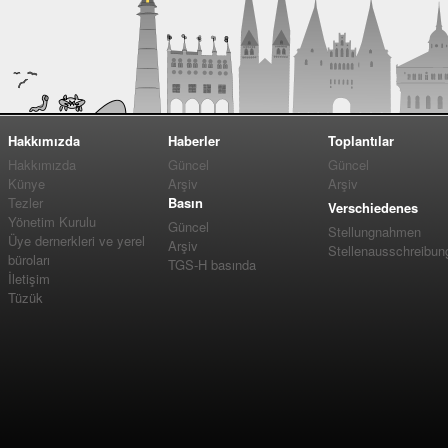
Hakkımızda
Haberler
Toplantılar
Hakkımızda
Güncel
Güncel
Künye
Arşiv
Arşiv
Tezler
Basın
Verschiedenes
Yönetim Kurulu
Güncel
Stellungnahmen
Üye dernerkleri ve yerel
Arşiv
Stellenausschreibun
büroları
TGS-H basında
İletişim
Tüzük