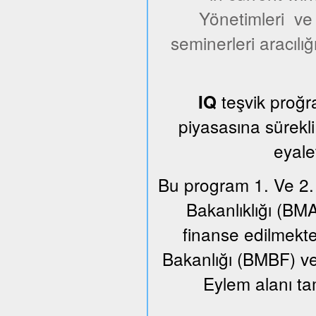
Yönetimleri ve y
seminerleri aracılığ
teşvik proğr
IQ
piyasasına sürekl
eyale
Bu program 1. Ve 2.
Bakanlıklığı (BM
finanse edilmekt
Bakanlığı (BMBF) ve F
Eylem alanı t