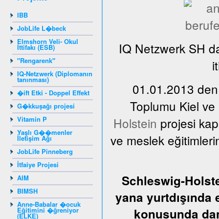
IBB
JobLife L�beck
Elmshorn Veli- Okul
IQ Netzwerk SH da
İttifakı (ESB)
"Rengarenk"
i
IQ-Netzwerk (Diplomanın
tanınması)
01.01.2013 den,
�ift Etki - Doppel Effekt
Toplumu Kiel ve
G�kkuşağı projesi
Vitamin P
Holstein
projesi kap
Yaşlı G��menler
ve meslek eğitimler
İletişim Ağı
JobLife Pinneberg
İtfaiye Projesi
Schleswig-Holste
AIM
BIMSH
yana yurtdışında 
Anne-Babalar �ocuk
Eğitimini �ğreniyor
konusunda dan
(ELKE)