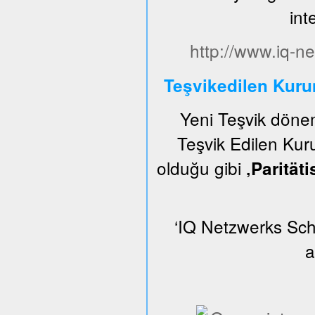
int
http://www.iq-ne
Teşvikedilen Kur
Yeni Teşvik dön
Teşvik Edilen Kuru
olduğu gibi
‚Parität
‘IQ Netzwerks Schl
a