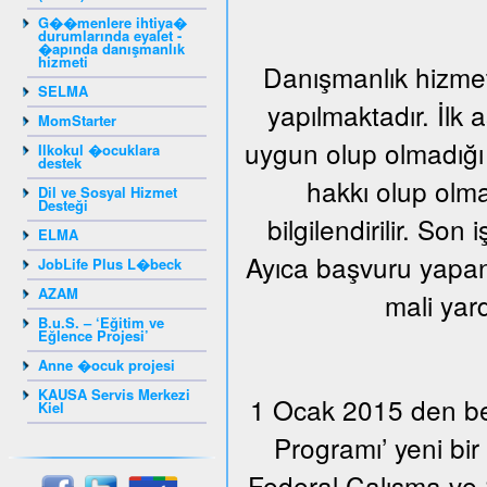
G��menlere ihtiya�
durumlarında eyalet -
�apında danışmanlık
hizmeti
Danışmanlık hizmeti
SELMA
yapılmaktadır. İlk
MomStarter
uygun olup olmadığı 
Ilkokul �ocuklara
destek
hakkı olup olma
Dil ve Sosyal Hizmet
Desteği
bilgilendirilir. Son
ELMA
Ayıca başvuru yapan 
JobLife Plus L�beck
AZAM
mali yar
B.u.S. – ‘Eğitim ve
Eğlence Projesi’
Anne �ocuk projesi
KAUSA Servis Merkezi
1 Ocak 2015 den beri
Kiel
Programı’ yeni bi
Federal Çalışma ve S