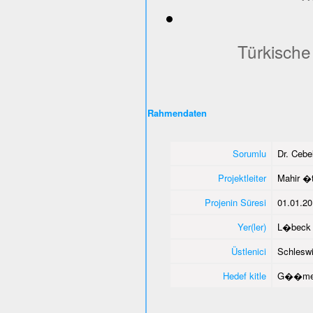
Türkische
Rahmendaten
Sorumlu
Dr. Ceb
Projektleiter
Mahir �
Projenin Süresi
01.01.20
Yer(ler)
L�beck 
Üstlenici
Schleswi
Hedef kitle
G��men