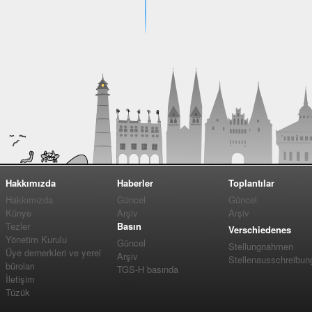
Hakkımızda
Haberler
Toplantılar
Hakkımızda
Güncel
Güncel
Künye
Arşiv
Arşiv
Tezler
Basın
Verschiedenes
Yönetim Kurulu
Güncel
Stellungnahmen
Üye dernerkleri ve yerel
Arşiv
Stellenausschreibun
büroları
TGS-H basında
İletişim
Tüzük