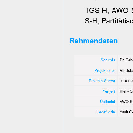
TGS-H, AWO SH
S-H, Partitätis
Rahmendaten
Sorumlu
Dr. Ce
Projektleiter
Ali Usta
Projenin Süresi
01.01.2
Yer(ler)
Kiel - 
Üstlenici
AWO S
Hedef kitle
Yaşlı 