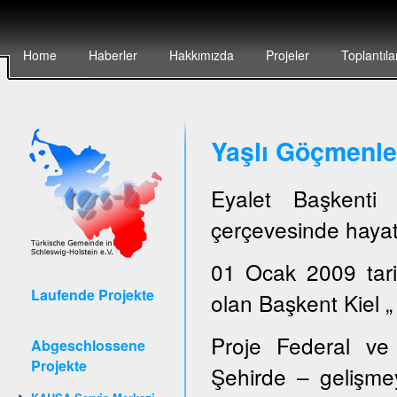
Home
Haberler
Hakkımızda
Projeler
Toplantıla
Yaşlı Göçmenler
Eyalet Başkent
çerçevesinde hayata
01 Ocak 2009 tari
Laufende Projekte
olan Başkent Kiel „ 
Proje Federal ve 
Abgeschlossene
Projekte
Şehirde – gelişmey