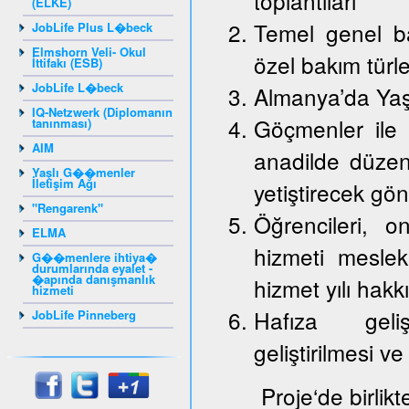
toplantıları
(ELKE)
Temel genel ba
JobLife Plus L�beck
Elmshorn Veli- Okul
özel bakım türle
İttifakı (ESB)
JobLife L�beck
Almanya’da Yaş
IQ-Netzwerk (Diplomanın
Göçmenler ile 
tanınması)
AIM
anadilde düzenl
Yaşlı G��menler
İletişim Ağı
yetiştirecek gön
"Rengarenk"
Öğrencileri, on
ELMA
hizmeti mesle
G��menlere ihtiya�
durumlarında eyalet -
�apında danışmanlık
hizmet yılı hakk
hizmeti
Hafıza gelişt
JobLife Pinneberg
geliştirilmesi ve
Proje‘de birlik