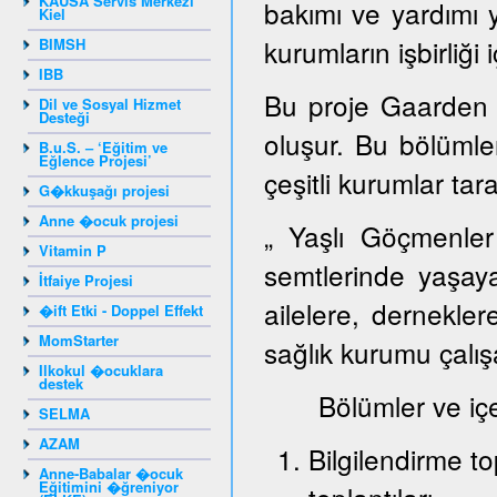
KAUSA Servis Merkezi
bakımı ve yardımı 
Kiel
kurumların işbirliği 
BIMSH
IBB
Bu proje Gaarden 
Dil ve Sosyal Hizmet
Desteği
oluşur. Bu bölümlerd
B.u.S. – ‘Eğitim ve
Eğlence Projesi’
çeşitli kurumlar tar
G�kkuşağı projesi
Anne �ocuk projesi
„ Yaşlı Göçmenler
Vitamin P
semtlerinde yaşay
İtfaiye Projesi
ailelere, dernekler
�ift Etki - Doppel Effekt
MomStarter
sağlık kurumu çalışa
Ilkokul �ocuklara
destek
Bölümler ve içeri
SELMA
AZAM
Bilgilendirme to
Anne-Babalar �ocuk
Eğitimini �ğreniyor