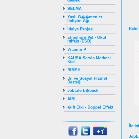
SELMA
Yaşlı G��menler
İletişim Ağı
Rahm
İtfaiye Projesi
Elmshorn Veli- Okul
İttifakı (ESB)
Vitamin P
KAUSA Servis Merkezi
Kiel
BIMSH
Dil ve Sosyal Hizmet
Desteği
JobLife L�beck
AIM
�ift Etki - Doppel Effekt
İleti
JobLi