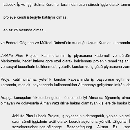
Lübeck İş ve İşçi Bulma Kurumu tarafından uzun süredir işşiz olarak tanı
projeye kendi isteğiyle katılıyor olması,
en az 25 yaşında olması,
ve Federal Göçmen ve Mülteci Dairesi`nin sunduğu Uyum Kurslarını tamaml
JobLife Plus
Projesi, katılımcılarının iş piyasasına kademeli ve sürdürü
Merkezinde, hedef kitleye göre özel olarak belirlenmiş projenin temel taşları
ve sosyal becerilerin belirlenmesi, yeterlik kursları ve iş gücü piyasasına z
Proje, katılımcılarına, yeterlik kursları kapsamında iş başvurusu eğitimler
zamanda, mesleki hayatlarında kullanacakları Almancayı geliştirme imkânı d
Arapça konuşulan ülkelerden gelen, öncesinde iyi Almanca öğrenmiş olması
olmayan ve dolayısıyla Alman yazı diline hakim olamayan kişilere de başka bi
JobLife Plus Lübeck Projesi, iş piyasasının demografik, yapısal ve se
uzun süreli işşizlerin aktif olarak koordinasyonuna yönelik „Sigortalı
sozialversicherungs-pflichtige Beschäftigung) Aktion B1 ka