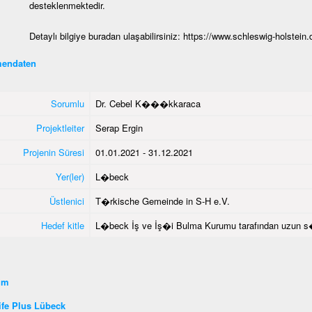
desteklenmektedir.
Detaylı bilgiye buradan ulaşabilirsiniz:
https://www.schleswig-holstein.
endaten
Sorumlu
Dr. Cebel K���kkaraca
Projektleiter
Serap Ergin
Projenin Süresi
01.01.2021 - 31.12.2021
Yer(ler)
L�beck
Üstlenici
T�rkische Gemeinde in S-H e.V.
Hedef kitle
L�beck İş ve İş�i Bulma Kurumu tarafından uzun s�re
şim
fe Plus Lübeck