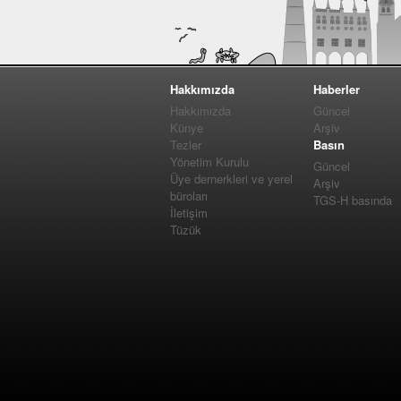
Hakkımızda
Haberler
Hakkımızda
Güncel
Künye
Arşiv
Tezler
Basın
Yönetim Kurulu
Güncel
Üye dernerkleri ve yerel
Arşiv
büroları
TGS-H basında
İletişim
Tüzük