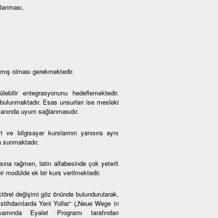
mlanması,
amış olması gerekmektedir.
lebilir entegrasyonunu hedeflemektedir.
 bulunmaktadır. Esas unsurları ise mesleki
amanında uyum sağlanmasıdır.
i ve bilgisayar kurslarının yanısıra aynı
a sunmaktadır.
na rağmen, latin alfabesinde çok yeterli
r modülde ek bir kurs verilmektedir.
ktörel değişimi göz önünde bulundurularak,
 İstihdamlarda Yeni Yollar“ („Neue Wege in
psamında Eyalet Programı tarafından