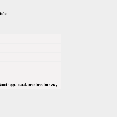
de/esf
dir işşiz olarak tanımlananlar / 25 y