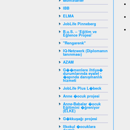
MomStarter
IBB
ELMA
JobLife Pinneberg
B.u.S. – ‘Eğitim ve
Eğlence Projesi’
"Rengarenk"
IQ-Netzwerk (Diplomanın
tanınması)
AZAM
G��menlere ihtiya�
durumlarında eyalet -
�apında danışmanlık
hizmeti
JobLife Plus L�beck
Anne �ocuk projesi
Anne-Babalar �ocuk
Eğitimini �ğreniyor
(ELKE)
G�kkuşağı projesi
Ilkokul �ocuklara
destek