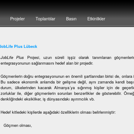
Projeler
Toplantılar
Basın
Etkinlikler
JobLife Plus Lübeck
JobLife Plus
Projesi, uzun süreli işşiz olarak tanımlanan göçmenlerin,
entegrasyonunun saĝlanmasını hedef alan bir projedir.
Göçmenlerin doğru entegrasyonunun en önemli şartlarından birisi de, onlara i
Bu sadece ekonomik anlamda bir gelişme değil, aynı zamanda kendi başına
durum, ülkelerinden kacarak Almanya´ya sığınmış kişiler için de geçerlidi
zorluklar ile, diĝer göçmenlerin sorunları benzerlikler de gösterebilir. Örne
denkliğindeki eksikliker, iş dünyasındakı ayırımcılık vb.
Hedef kitledeki kişilerde aşağıdaki özelliklerin olması belirlenmiştir:
Göçmen olması,