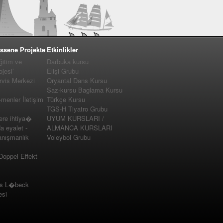
ssene Projekte
Etkinlikler
ğitim ve
Darbuka kursu
jesi’
Elişi Grubu
vis Merkezi
Oryantal Dans Kursu
Saz-kursu Baglama Kursu
enler İletişim
Türkçe Kursu
TGS-H Tiyatro Grubu
e ihtiya�
UYUM KURSLARI /
a eyalet -
ALMANCA KURSLARI
nışmanlık
Voleybol Grubu
 Doppel Effekt
us L�beck
esi