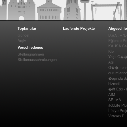
Toplantılar
Laufende Projekte
Abgeschlo
Güncel
B.u.S. – ‘E
Arşiv
Eğlence Pro
KAUSA Ser
Verschiedenes
Kiel
Stellungnahmen
Yaşlı G��m
Stellenausschreibungen
Ağı
G��menler
durumlarınd
�apında da
hizmeti
�ift Etki -
AIM
SELMA
JobLife Pl
İtfaiye Proj
Vitamin P