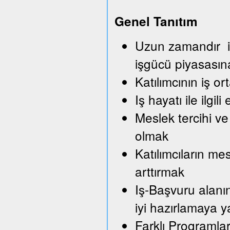
Genel Tanıtım
Uzun zamandır iş
işgücü piyasası
Katılımcının iş o
Iş hayatı ile ilg
Meslek tercihi ve
olmak
Katılımcıların me
arttırmak
Iş-Başvuru alanı
iyi hazırlamaya 
Farklı Programla