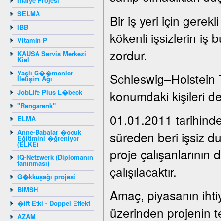
İtfaiye Projesi
SELMA
Bir iş yeri için gere
IBB
kökenli işsizlerin iş 
Vitamin P
zordur.
KAUSA Servis Merkezi
Kiel
Yaşlı G��menler
Schleswig–Holstein 
İletişim Ağı
JobLife Plus L�beck
konumdaki kişileri de
"Rengarenk"
01.01.2011 tarihinde
ELMA
Anne-Babalar �ocuk
süreden beri işsiz 
Eğitimini �ğreniyor
(ELKE)
proje çalışanlarının 
IQ-Netzwerk (Diplomanın
tanınması)
çalışılacaktır.
G�kkuşağı projesi
BIMSH
Amaç, piyasanın ihti
�ift Etki - Doppel Effekt
üzerinden projenin t
AZAM