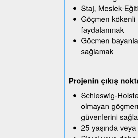
Staj, Meslek-Eği
Göçmen kökenli Iş
faydalanmak
Göcmen bayanlara
sağlamak
Projenin çıkış nokt
Schleswig-Holstei
olmayan göçmenle
güvenlerini sağla
25 yaşında veya