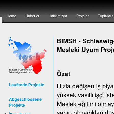
Home
Haberler
Hakkımızda
Projeler
Toplantıla
BIMSH
-
Schleswig-
Mesleki Uyum Proj
Özet
Hızla değişen iş piya
Laufende Projekte
yüksek vasıflı işçi is
Abgeschlossene
Meslek eğitimi olmay
Projekte
sahip olmadıkları düş