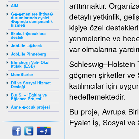
arttırmaktır. Organizat
AIM
G��menlere ihtiya�
detaylı yetkinlik, gel
durumlarında eyalet -
�apında danışmanlık
kişiye özel destekler
hizmeti
Ilkokul �ocuklara
yenmelerine ve hedef
destek
JobLife L�beck
var olmalarına yardı
JobLife Pinneberg
Schleswig–Holstein 
Elmshorn Veli- Okul
İttifakı (ESB)
göçmen şirketler ve S
MomStarter
Dil ve Sosyal Hizmet
katılımcılar için uygu
Desteği
hedeflemektedir.
B.u.S. – ‘Eğitim ve
Eğlence Projesi’
Anne �ocuk projesi
Bu proje, Avrupa Bir
Eyalet İş, Sosyal ve