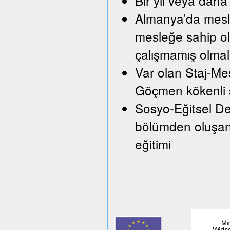
Bir yıl veya daha 
Almanya’da mesle
mesleğe sahip ol
çalışmamış olmal
Var olan Staj-Mes
Göçmen kökenli ş
Sosyo-Eğitsel Des
bölümden oluşan 
eğitimi