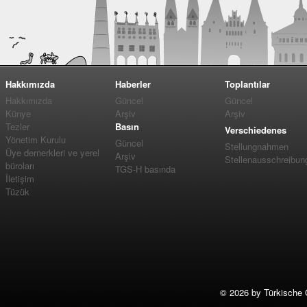
Hakkımızda
Haberler
Toplantılar
Hakkımızda
Güncel
Güncel
Künye
Arşiv
Arşiv
Tezler
Basın
Verschiedenes
Yönetim Kurulu
Güncel
Stellungnahmen
Üye dernerkleri ve yerel
Arşiv
Stellenausschreibun
büroları
TGS-H basında
İletişim
Tüzük
©
2026 by Türkische 