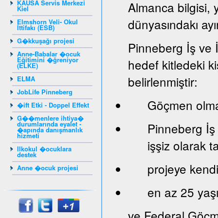
KAUSA Servis Merkezi
Almanca bilgisi, 
Kiel
dünyasındakı ayır
Elmshorn Veli- Okul
İttifakı (ESB)
G�kkuşağı projesi
Pinneberg İş ve 
Anne-Babalar �ocuk
Eğitimini �ğreniyor
hedef kitledeki ki
(ELKE)
belirlenmiştir:
ELMA
JobLife Pinneberg
Göçmen olma
�ift Etki - Doppel Effekt
G��menlere ihtiya�
durumlarında eyalet -
Pinneberg İş
�apında danışmanlık
hizmeti
işşiz olarak 
Ilkokul �ocuklara
destek
projeye kendi 
Anne �ocuk projesi
en az 25 yaş
ve Federal Göçm