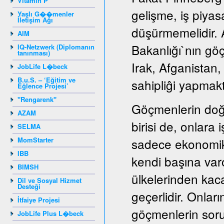
Vitamin P
gelişme, iş piyas
Yaşlı G��menler
İletişim Ağı
düşürmemelidir. A
AIM
Bakanlığı`nın gö
IQ-Netzwerk (Diplomanın
tanınması)
Irak, Afganistan
JobLife L�beck
B.u.S. – ‘Eğitim ve
sahipliĝi yapmakt
Eğlence Projesi’
"Rengarenk"
Göçmenlerin doğ
AZAM
birisi de, onlara
SELMA
MomStarter
sadece ekonomik
IBB
kendi başına var
BIMSH
ülkelerinden kaca
Dil ve Sosyal Hizmet
Desteği
geçerlidir. Onları
İtfaiye Projesi
göçmenlerin sorun
JobLife Plus L�beck