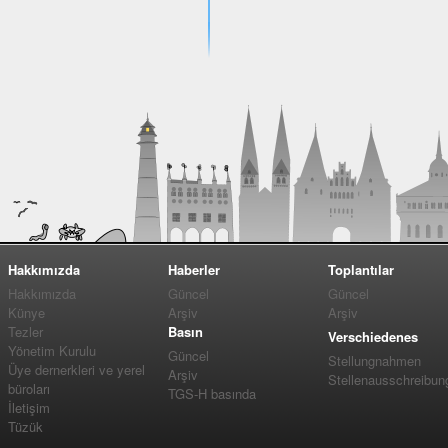
Hakkımızda
Haberler
Toplantılar
Hakkımızda
Güncel
Güncel
Künye
Arşiv
Arşiv
Tezler
Basın
Verschiedenes
Yönetim Kurulu
Güncel
Stellungnahmen
Üye dernerkleri ve yerel
Arşiv
Stellenausschreibun
büroları
TGS-H basında
İletişim
Tüzük