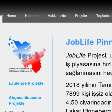
Home
Haberler
Hakkımızda
Projeler
Toplantıla
JobLife Pin
Projesi, 
JobLife
iş piyasasına hız
saĝlanmasını hede
2018 yılının Tem
Laufende Projekte
7899 kişi işşiz ol
Abgeschlossene
4,50 civarındadır
Projekte
Fakat Pinneberg´