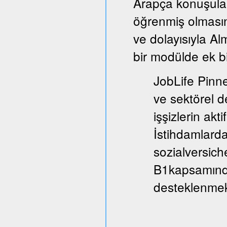
Arapça konuşula
öğrenmiş olmasın
ve dolayısıyla A
bir modülde ek bi
JobLife Pinne
ve sektörel d
işşizlerin akt
İstihdamlarda
sozialversich
B1kapsamında
desteklenmek