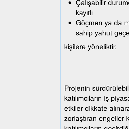
Çalışabilir durum
kayıtlı
Göçmen ya da mült
sahip yahut geçe
kişilere yöneliktir.
Projenin sürdürülebil
katılımcıların iş piy
etkiler dikkate alına
zorlaştıran engeller 
katılımcıların geçirdi