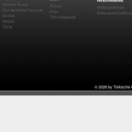
Verschiedenes
Yönetim Kurulu
Güncel
Stellungnahmen
Üye dernerkleri ve yerel
Arşiv
Stellenausschreibun
büroları
TGS-H basında
İletişim
Tüzük
©
2026 by Türkische 