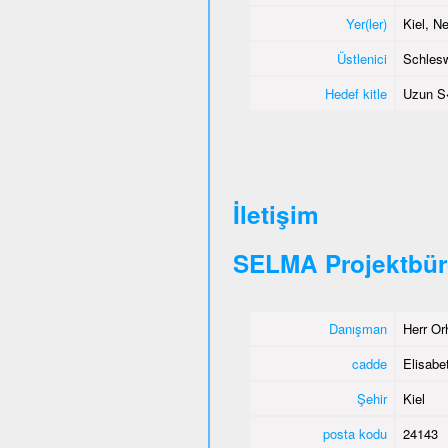
Yer(ler)
Kiel, 
Üstlenici
Schlesw
Hedef kitle
Uzun S
İletişim
SELMA Projektbür
Danışman
Herr Or
cadde
Elisabet
Şehir
Kiel
posta kodu
24143