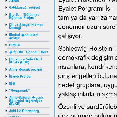
AZAM
Eyalet Porgramı İş –
G�kkuşağı projesi
B.u.S. – ‘Eğitim ve
tam ya da yarı zamanl
Eğlence Projesi’
dönemdir uzun süreli 
Dil ve Sosyal Hizmet
Desteği
çalışıyor.
Ilkokul �ocuklara
destek
BIMSH
Schleswig-Holstein 
�ift Etki - Doppel Effekt
demokrafik değişiml
Elmshorn Veli- Okul
İttifakı (ESB)
insanlara, kendi kend
Anne �ocuk projesi
giriş engelleri bulun
İtfaiye Projesi
hedef gruplara, uygu
IBB
"Rengarenk"
yaklaşımlarla ulaşma
Anne-Babalar �ocuk
Eğitimini �ğreniyor
(ELKE)
Özenli ve sürdürülebil
JobLife Pinneberg
göz önünde bulunduru