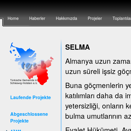
Home
Haberler
Hakkımızda
Projeler
Toplantıla
SELMA
Almanya uzun zamandı
uzun süreli işsiz göç
Buna göçmenlerin yete
katılımları daha da i
Laufende Projekte
yetersizliği, onların
Abgeschlossene
bulma umutlarının az
Projekte
Eyalet Hükümeti, Av