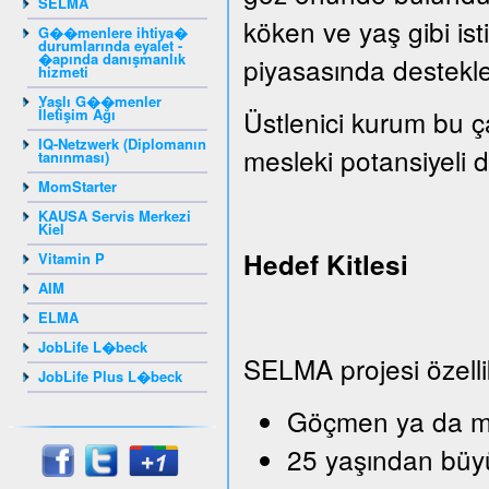
SELMA
köken ve yaş gibi isti
G��menlere ihtiya�
durumlarında eyalet -
�apında danışmanlık
piyasasında destekle
hizmeti
Yaşlı G��menler
Üstlenici kurum bu ç
İletişim Ağı
IQ-Netzwerk (Diplomanın
mesleki potansiyeli de
tanınması)
MomStarter
KAUSA Servis Merkezi
Kiel
Hedef Kitlesi
Vitamin P
AIM
ELMA
JobLife L�beck
SELMA projesi özelli
JobLife Plus L�beck
Göçmen ya da mü
25 yaşından büy