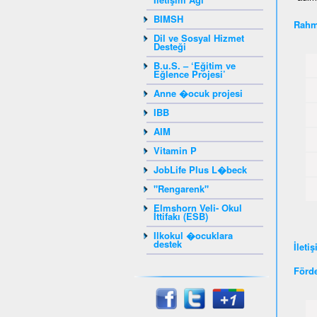
BIMSH
Rahm
Dil ve Sosyal Hizmet
Desteği
B.u.S. – ‘Eğitim ve
Eğlence Projesi’
Anne �ocuk projesi
IBB
AIM
Vitamin P
JobLife Plus L�beck
"Rengarenk"
Elmshorn Veli- Okul
İttifakı (ESB)
Ilkokul �ocuklara
destek
İleti
Förd