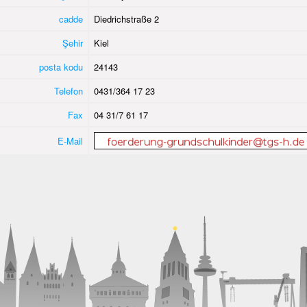
cadde
Diedrichstraße 2
Şehir
Kiel
posta kodu
24143
Telefon
0431/364 17 23
Fax
04 31/7 61 17
E-Mail