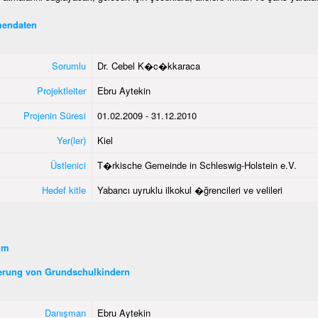
endaten
Sorumlu
Dr. Cebel K�c�kkaraca
Projektleiter
Ebru Aytekin
Projenin Süresi
01.02.2009 - 31.12.2010
Yer(ler)
Kiel
Üstlenici
T�rkische Gemeinde in Schleswig-Holstein e.V.
Hedef kitle
Yabancı uyruklu ilkokul �ğrencileri ve velileri
şim
erung von Grundschulkindern
Danışman
Ebru Aytekin