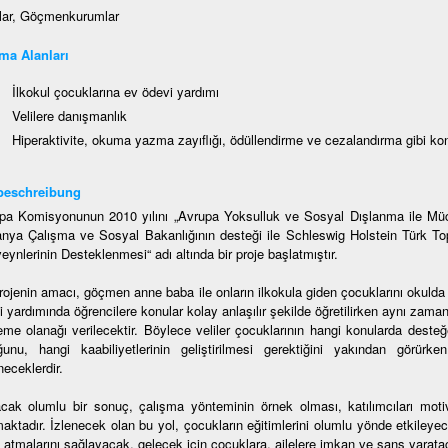
lar, Göçmenkurumlar
ma Alanları
İlkokul çocuklarına ev ödevi yardımı
Velilere danışmanlık
Hiperaktivite, okuma yazma zayıflığı, ödüllendirme ve cezalandırma gibi k
beschreibung
pa Komisyonunun 2010 yılını „Avrupa Yoksulluk ve Sosyal Dışlanma ile Mücad
nya Çalışma ve Sosyal Bakanlığının desteği ile Schleswig Holstein Türk T
ynlerinin Desteklenmesi“ adı altında bir proje başlatmıştır.
rojenin amacı, göçmen anne baba ile onların ilkokula giden çocuklarını okulda 
 yardımında öğrencilere konular kolay anlaşılır şekilde öğretilirken aynı zaman
eme olanağı verilecektir. Böylece veliler çocuklarının hangi konularda desteğe
ğunu, hangi kaabiliyetlerinin geliştirilmesi gerektiğini yakından görürk
eceklerdir.
acak olumlu bir sonuç, çalışma yönteminin örnek olması, katılımcıları mo
maktadır. İzlenecek olan bu yol, çocukların eğitimlerini olumlu yönde etkileye
 atmalarını sağlayacak, gelecek için çocuklara, ailelere imkan ve şans yaratac