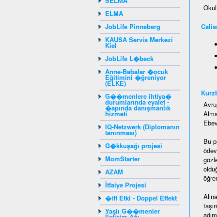
SELMA
Okul
ELMA
JobLife Pinneberg
Calis
KAUSA Servis Merkezi
Kiel
JobLife L�beck
Anne-Babalar �ocuk
Eğitimini �ğreniyor
(ELKE)
Kurz
G��menlere ihtiya�
durumlarında eyalet -
Avru
�apında danışmanlık
hizmeti
Alma
Ebeve
IQ-Netzwerk (Diplomanın
tanınması)
Bu p
G�kkuşağı projesi
ödevi
MomStarter
gözl
oldu
AZAM
öğren
İtfaiye Projesi
Alın
�ift Etki - Doppel Effekt
taşı
Yaşlı G��menler
adım
İletişim Ağı