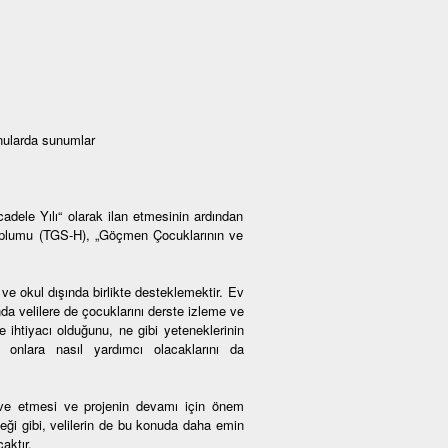
onularda sunumlar
ele Yılı“ olarak ilan etmesinin ardından
oplumu (TGS-H), „Göçmen Çocuklarının ve
ve okul dışında birlikte desteklemektir. Ev
da velilere de çocuklarını derste izleme ve
 ihtiyacı olduğunu, ne gibi yeteneklerinin
en onlara nasıl yardımcı olacaklarını da
tive etmesi ve projenin devamı için önem
ceği gibi, velilerin de bu konuda daha emin
aktır.