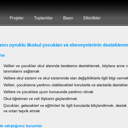
Projeler
Toplantılar
Basın
Etkinlikler
ncı uyruklu ilkokul çocukları ve ebeveynlerinin desteklenm
lar
Velileri ve çocukları okul alanında beraberce desteklemek, böylece anne v
tanımalarını sağlamak
Velilere okul sistemi ve okul sisteminde olan değişikliklerle ilgili bilgi verme
Velileri, çocuklarına yardımcı olabilecekleri konularda ve alanlarda destek
Velilere ve çocuklara uyum konusunda yardımcı olmak
Okul-öğretmen ve veli ilişkisini güçlendirmek
Çocukları, gelecekleri ve eğitimleri ile ilgili konularda biliçlendirmek, deste
ve onları teşvik etmek
kte calıştığımız kurumlar