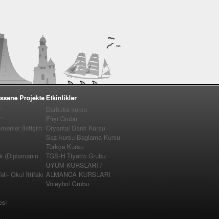
ssene Projekte
Etkinlikler
r
Darbuka kursu
"
Elişi Grubu
enler İletişim
Oryantal Dans Kursu
Saz-kursu Baglama Kursu
Türkçe Kursu
k (Diplomanın
TGS-H Tiyatro Grubu
UYUM KURSLARI /
i- Okul İttifakı
ALMANCA KURSLARI
Voleybol Grubu
esi