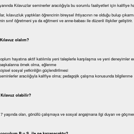
nında Kılavuzlar seminerler aracılığıyla bu sorumlu faaliyetleri için kalifiye hale
lar, kılavuzluk yaptıkları öğrencinin bireysel ihtiyacının ne olduğu bulup çık
in sınıf öğretmeni ya da eğitmeni ve anne-babası ile düzenli ilişkiler geliştirir.
Kılavuz olalım?
toplum hayatına aktif katılımla yeni taleplerle karşılaşma ve yeni deneyimler 
başkalarına örnek olma, eğlenme
kişisel sosyal yetkinliğin güçlendirilmesi
seminlerler aracılığıyla kalifiye olma; pedagojik çalışma konusunda bilgilenme
Kılavuz olabilir?
7 yaşında olan, gönüllü çalışmaya ve sosyal angajmana ilgi duyan ve göçmen kö
çocuğum B.u.S. ile ne kazanacaktır?