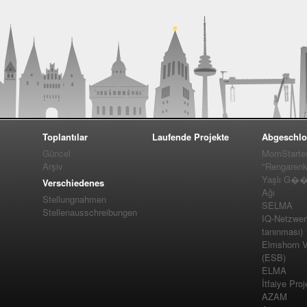
Toplantılar
Laufende Projekte
Abgeschlo
Güncel
MomStarte
Arşiv
"Rengarenk
Yaşlı G��m
Verschiedenes
Ağı
Stellungnahmen
SELMA
Stellenausschreibungen
IQ-Netzwer
tanınması)
Elmshorn Vel
(ESB)
ELMA
İtfaiye Proj
AZAM