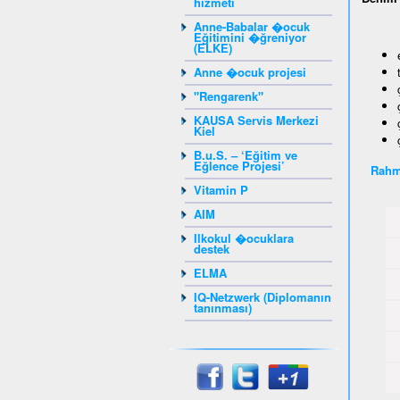
hizmeti
Anne-Babalar �ocuk
Eğitimini �ğreniyor
(ELKE)
Anne �ocuk projesi
"Rengarenk"
KAUSA Servis Merkezi
Kiel
B.u.S. – ‘Eğitim ve
Eğlence Projesi’
Rahm
Vitamin P
AIM
Ilkokul �ocuklara
destek
ELMA
IQ-Netzwerk (Diplomanın
tanınması)