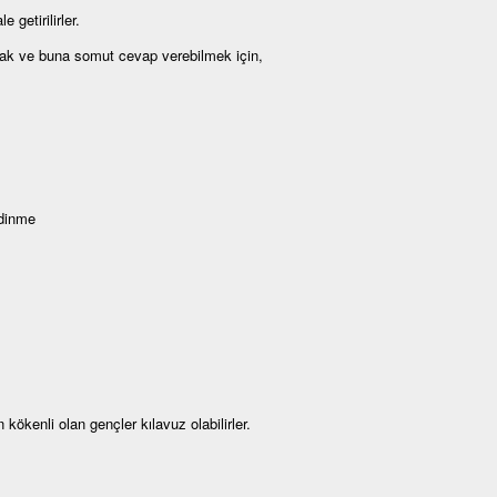
 getirilirler.
armak ve buna somut cevap verebilmek için,
edinme
kenli olan gençler kılavuz olabilirler.