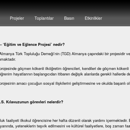
Projeler
Toplantılar
Basın
Etkinlikler
– ‘E
ğitim ve Eğlence Projesi’ nedir?
Almanya Türk Topluluğu Derneği’nin (TGD) Almanya çapındaki bir projesidir ve b
maktadır.
projesinde göçmen kökenli ilköğretim öğrencileri, kendileri de göçmen kökenli 
öğrenim hayatlarının başlangıcıdan itibaren değişik alanlarda gerekli hallerde d
projesinin amacı çocuğun sosyal ilişkilerini geliştirmesine ve okulda başarılı o
.S. Kılavuzunun görevleri nelerdir?
luk faaliyeti ilkokul öğrencisine her hafta düzenli olarak yardımı içermektedir.
yanında, yeteneklerin teşvik edilmesini ve kültürel faaliyetlere, boş zaman faal