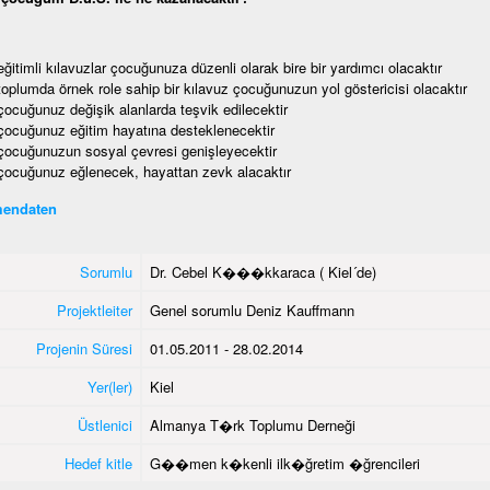
eğitimli kılavuzlar çocuğunuza düzenli olarak bire bir yardımcı olacaktır
toplumda örnek role sahip bir kılavuz çocuğunuzun yol göstericisi olacaktır
çocuğunuz değişik alanlarda teşvik edilecektir
çocuğunuz eğitim hayatına desteklenecektir
çocuğunuzun sosyal çevresi genişleyecektir
çocuğunuz eğlenecek, hayattan zevk alacaktır
endaten
Sorumlu
Dr. Cebel K���kkaraca ( Kiel´de)
Projektleiter
Genel sorumlu Deniz Kauffmann
Projenin Süresi
01.05.2011 - 28.02.2014
Yer(ler)
Kiel
Üstlenici
Almanya T�rk Toplumu Derneği
Hedef kitle
G��men k�kenli ilk�ğretim �ğrencileri