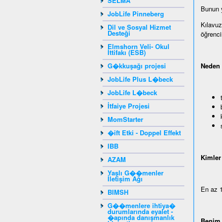
SELMA
Bunun ya
JobLife Pinneberg
Kılavuz
Dil ve Sosyal Hizmet
Desteği
öğrencin
Elmshorn Veli- Okul
İttifakı (ESB)
G�kkuşağı projesi
Neden 
JobLife Plus L�beck
JobLife L�beck
İtfaiye Projesi
MomStarter
�ift Etki - Doppel Effekt
IBB
Kimler 
AZAM
Yaşlı G��menler
İletişim Ağı
En az 1
BIMSH
G��menlere ihtiya�
durumlarında eyalet -
�apında danışmanlık
Benim 