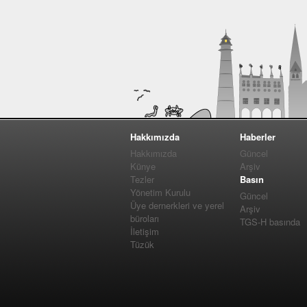
Hakkımızda
Haberler
Hakkımızda
Güncel
Künye
Arşiv
Tezler
Basın
Yönetim Kurulu
Güncel
Üye dernerkleri ve yerel
Arşiv
büroları
TGS-H basında
İletişim
Tüzük