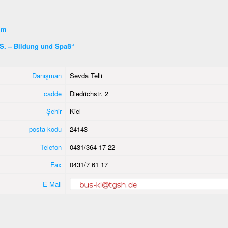
şim
S. – Bildung und Spaß“
Danışman
Sevda Telli
cadde
Diedrichstr. 2
Şehir
Kiel
posta kodu
24143
Telefon
0431/364 17 22
Fax
0431/7 61 17
E-Mail