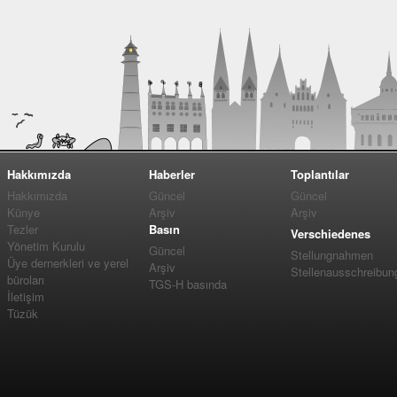
Hakkımızda
Haberler
Toplantılar
Hakkımızda
Güncel
Güncel
Künye
Arşiv
Arşiv
Tezler
Basın
Verschiedenes
Yönetim Kurulu
Güncel
Stellungnahmen
Üye dernerkleri ve yerel
Arşiv
Stellenausschreibun
büroları
TGS-H basında
İletişim
Tüzük