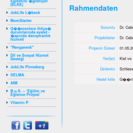
Eğitimini �ğreniyor
(ELKE)
Rahmendaten
JobLife L�beck
MomStarter
Sorumlu
Dr. Ce
G��menlere ihtiya�
durumlarında eyalet -
�apında danışmanlık
Projektleiter
Dr. Ce
hizmeti
"Rengarenk"
Projenin Süresi
01.05.2
Dil ve Sosyal Hizmet
Yer(ler)
Kiel v
Desteği
JobLife Pinneberg
Üstlenici
Schlesw
SELMA
Hedef kitle
G��me
AIM
B.u.S. – ‘Eğitim ve
Eğlence Projesi’
Vitamin P