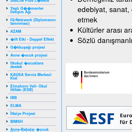
JobLife Plus L�beck
edebiyat, sanat, 
Yaşlı G��menler
İletişim Ağı
etmek
IQ-Netzwerk (Diplomanın
tanınması)
Kültürler arası a
AZAM
Sözlü danışmanlı
�ift Etki - Doppel Effekt
G�kkuşağı projesi
Anne �ocuk projesi
Ilkokul �ocuklara
destek
KAUSA Servis Merkezi
Kiel
Elmshorn Veli- Okul
İttifakı (ESB)
IBB
ELMA
İtfaiye Projesi
BIMSH
Anne-Babalar �ocuk