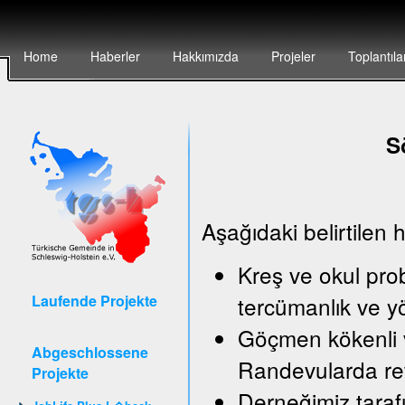
Home
Haberler
Hakkımızda
Projeler
Toplantıla
S
Aşağıdaki belirtilen 
Kreş ve okul pro
Laufende Projekte
tercümanlık ve y
Göçmen kökenli v
Abgeschlossene
Randevularda ref
Projekte
Derneğimiz taraf