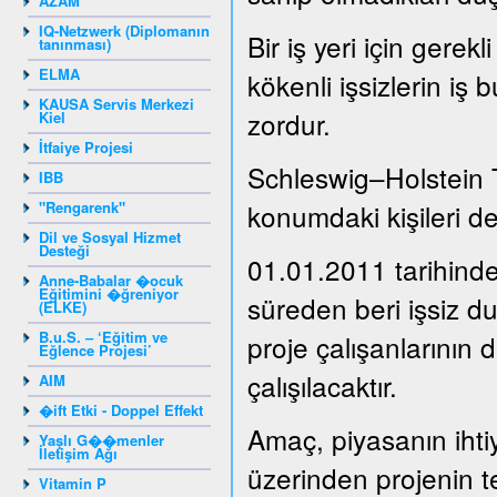
AZAM
IQ-Netzwerk (Diplomanın
Bir iş yeri için gere
tanınması)
ELMA
kökenli işsizlerin iş 
KAUSA Servis Merkezi
zordur.
Kiel
İtfaiye Projesi
Schleswig–Holstein 
IBB
"Rengarenk"
konumdaki kişileri de
Dil ve Sosyal Hizmet
Desteği
01.01.2011 tarihinde
Anne-Babalar �ocuk
Eğitimini �ğreniyor
süreden beri işsiz 
(ELKE)
B.u.S. – ‘Eğitim ve
proje çalışanlarının 
Eğlence Projesi’
çalışılacaktır.
AIM
�ift Etki - Doppel Effekt
Amaç, piyasanın ihti
Yaşlı G��menler
İletişim Ağı
üzerinden projenin t
Vitamin P