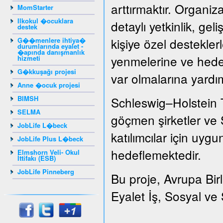
arttırmaktır. Organizat
MomStarter
Ilkokul �ocuklara
detaylı yetkinlik, gel
destek
kişiye özel destekler
G��menlere ihtiya�
durumlarında eyalet -
�apında danışmanlık
yenmelerine ve hedef
hizmeti
G�kkuşağı projesi
var olmalarına yardı
Anne �ocuk projesi
BIMSH
Schleswig–Holstein 
SELMA
göçmen şirketler ve S
JobLife L�beck
katılımcılar için uygu
JobLife Plus L�beck
hedeflemektedir.
Elmshorn Veli- Okul
İttifakı (ESB)
JobLife Pinneberg
Bu proje, Avrupa Bir
Eyalet İş, Sosyal ve