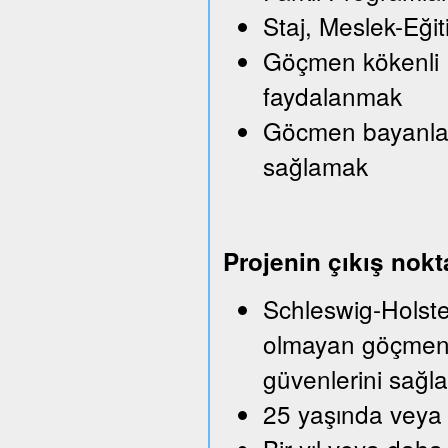
Staj, Meslek-Eği
Göçmen kökenli Iş
faydalanmak
Göcmen bayanlara
sağlamak
Projenin çıkış nokt
Schleswig-Holstei
olmayan göçmenle
güvenlerini sağla
25 yaşında veya