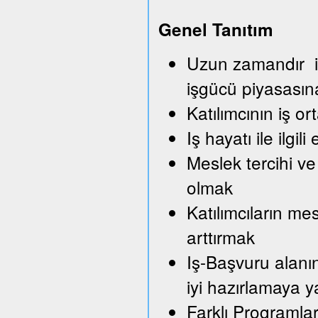
Genel Tanıtım
Uzun zamandır iş
işgücü piyasası
Katılımcının iş o
Iş hayatı ile ilg
Meslek tercihi ve
olmak
Katılımcıların me
arttırmak
Iş-Başvuru alanı
iyi hazırlamaya 
Farklı Programla