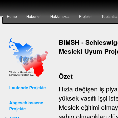
Home
Haberler
Hakkımızda
Projeler
Toplantıla
BIMSH
-
Schleswig-
Mesleki Uyum Proj
Özet
Hızla değişen iş piya
Laufende Projekte
yüksek vasıflı işçi is
Abgeschlossene
Meslek eğitimi olmay
Projekte
sahip olmadıkları düş