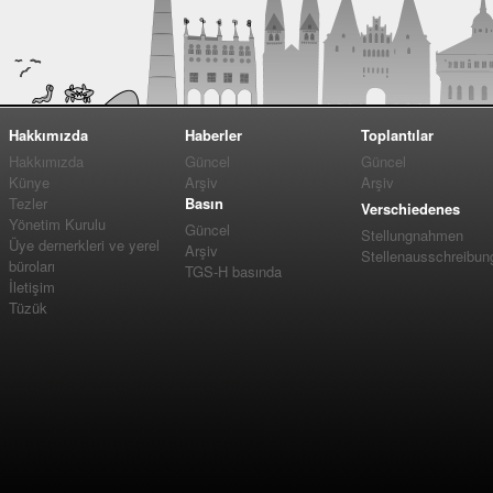
Hakkımızda
Haberler
Toplantılar
Hakkımızda
Güncel
Güncel
Künye
Arşiv
Arşiv
Tezler
Basın
Verschiedenes
Yönetim Kurulu
Güncel
Stellungnahmen
Üye dernerkleri ve yerel
Arşiv
Stellenausschreibun
büroları
TGS-H basında
İletişim
Tüzük