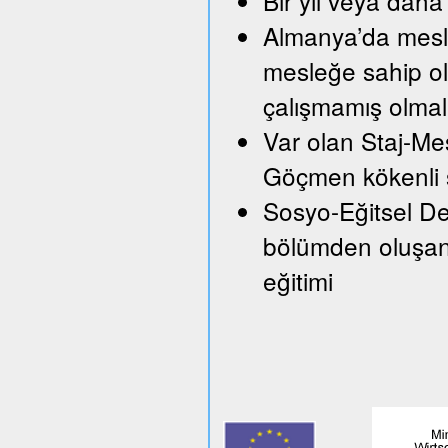
Bir yıl veya daha 
Almanya’da mesle
mesleğe sahip ol
çalışmamış olmal
Var olan Staj-Mes
Göçmen kökenli ş
Sosyo-Eğitsel Des
bölümden oluşan 
eğitimi