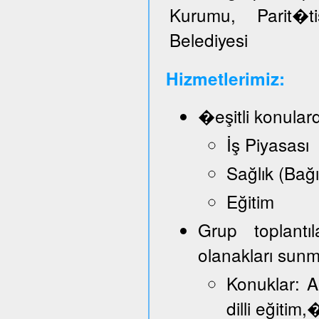
Kurumu, Parit�t
Belediyesi
Hizmetlerimiz:
�eşitli konular
İş Piyasası
Sağlık (Bağ
Eğitim
Grup toplantı
olanakları sun
Konuklar: A
dilli eğitim