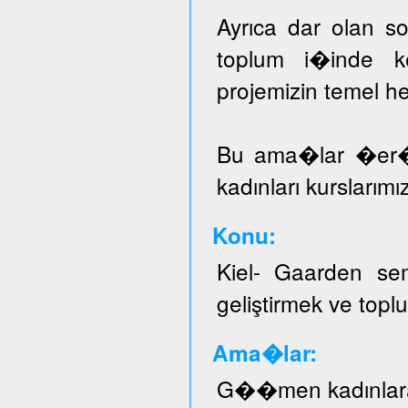
Ayrıca dar olan sos
toplum i�inde ke
projemizin temel he
Bu ama�lar �er
kadınları kurslarımı
Konu:
Kiel- Gaarden se
geliştirmek ve topl
Ama�lar:
G��men kadınlar