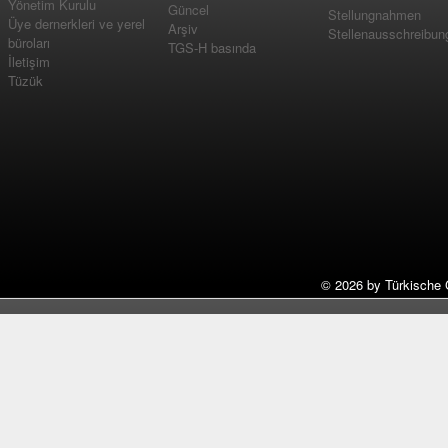
Yönetim Kurulu
Güncel
Stellungnahmen
Üye dernerkleri ve yerel
Arşiv
Stellenausschreibun
büroları
TGS-H basında
İletişim
Tüzük
©
2026 by Türkische 