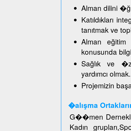
Alman dilini �
Katıldıkları in
tanıtmak ve top
Alman eğitim 
konusunda bilg
Sağlık ve �ze
yardımcı olmak.
Projemizin başar
�alışma Ortakları
G��men Dernekler
Kadın grupları,S