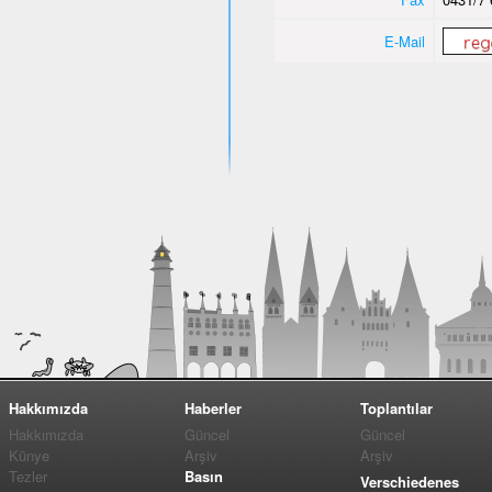
E-Mail
Hakkımızda
Haberler
Toplantılar
Hakkımızda
Güncel
Güncel
Künye
Arşiv
Arşiv
Tezler
Basın
Verschiedenes