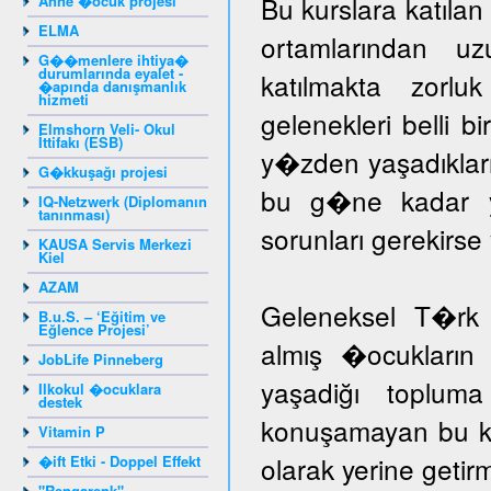
Bu kurslara katıla
Anne �ocuk projesi
ELMA
ortamlarından u
G��menlere ihtiya�
durumlarında eyalet -
katılmakta zorlu
�apında danışmanlık
hizmeti
gelenekleri belli b
Elmshorn Veli- Okul
İttifakı (ESB)
y�zden yaşadıklar
G�kkuşağı projesi
bu g�ne kadar yar
IQ-Netzwerk (Diplomanın
tanınması)
sorunları gerekir
KAUSA Servis Merkezi
Kiel
AZAM
Geleneksel T�rk 
B.u.S. – ‘Eğitim ve
Eğlence Projesi’
almış �ocukların 
JobLife Pinneberg
yaşadiğı toplum
Ilkokul �ocuklara
destek
konuşamayan bu ka
Vitamin P
olarak yerine getir
�ift Etki - Doppel Effekt
"Rengarenk"