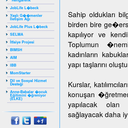
JobLife L�beck
Sahip oldukları bil
Yaşlı G��menler
İletişim Ağı
birden bire ge�er
JobLife Plus L�beck
kapılıyor ve kendil
SELMA
İtfaiye Projesi
Toplumun �nem
BIMSH
kadınların kabuk
AIM
yapı taşlarını oluş
IBB
MomStarter
Dil ve Sosyal Hizmet
Kurslar, katılımcıla
Desteği
Anne-Babalar �ocuk
konuşan �ğretmenle
Eğitimini �ğreniyor
(ELKE)
yapılacak olan k
sağlayacak daha iyi 