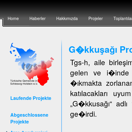
Home
Haberler
Hakkımızda
Projeler
Toplantıla
G�kkuşağı Pro
Tgs-h, aile birleş
gelen ve i�inde 
�ıkmakta zorlanan
katılacakları uyu
Laufende Projekte
„G�kkusağı“ adlı 
ge�irdi.
Abgeschlossene
Projekte