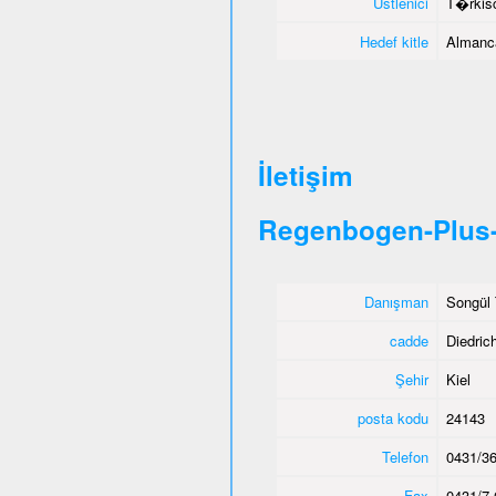
Üstlenici
T�rkisc
Hedef kitle
Almanca
İletişim
Regenbogen-Plus-
Danışman
Songül 
cadde
Diedric
Şehir
Kiel
posta kodu
24143
Telefon
0431/36
Fax
0431/7 