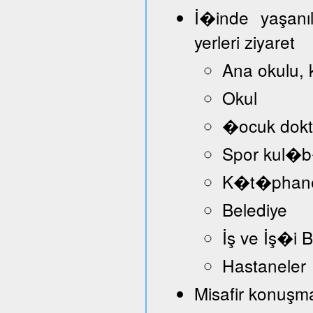
İ�inde yaşanı
yerleri ziyaret
Ana okulu, 
Okul
�ocuk dokt
Spor kul�
K�t�phan
Belediye
İş ve İş�i
Hastaneler
Misafir konuşmac