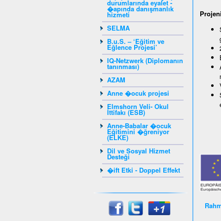
durumlarında eyalet -
�apında danışmanlık
Projeni
hizmeti
SELMA
B.u.S. – ‘Eğitim ve
Eğlence Projesi’
IQ-Netzwerk (Diplomanın
tanınması)
AZAM
Anne �ocuk projesi
Elmshorn Veli- Okul
İttifakı (ESB)
Anne-Babalar �ocuk
Eğitimini �ğreniyor
(ELKE)
Dil ve Sosyal Hizmet
Desteği
�ift Etki - Doppel Effekt
Rahm