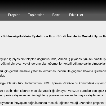
Projeler
Toplantılar
Basın
Etkinlikler
-
Schleswig-Holstein Eyaleti`nde Uzun Süreli İşsizlerin Mesleki Uyum Pr
eğişen iş piyasının talepleri doğrultusunda, Alman iş piyasası yüksek vasıflı iş
eğitimi olmayan ve dil sorunu olan göçmenler yeterli eğitime sahip olmadıkları
yeri için gerekli mesleki yeterlilik olmaması nedeni ile göçmen kökenli işsizlerin
dur.
ig–Holstein Türk Toplumu’nun BIMSH projesi özelikle bu konumdaki kişileri de
011 tarihinden itibaren mesleki yeterliliği olmayan ve uzun süreden beri işs
er, proje çalışanlarının desteği ile iş piyasasına kazandırılmaya çalışılacaktır.
iyasanın ihtiyaçları doğrultusunda mesleki eğitime ve ağ üzerinden projenin 