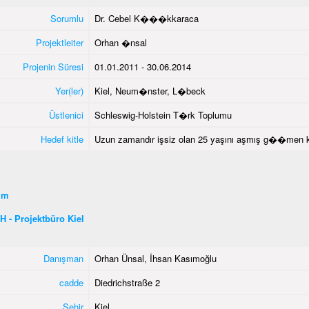
Sorumlu
Dr. Cebel K���kkaraca
Projektleiter
Orhan �nsal
Projenin Süresi
01.01.2011 - 30.06.2014
Yer(ler)
Kiel, Neum�nster, L�beck
Üstlenici
Schleswig-Holstein T�rk Toplumu
Hedef kitle
Uzun zamandır işsiz olan 25 yaşını aşmış g��men k
şim
 - Projektbüro Kiel
Danışman
Orhan Ünsal, İhsan Kasımoğlu
cadde
Diedrichstraße 2
Şehir
Kiel