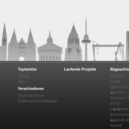
Toplantılar
Laufende Projekte
Abgeschlo
Güncel
SELMA
Arşiv
ELMA
JobLife Pl
Verschiedenes
�ift Etki -
Stellungnahmen
Elmshorn Vel
Stellenausschreibungen
(ESB)
G��menler
durumlarınd
�apında da
hizmeti