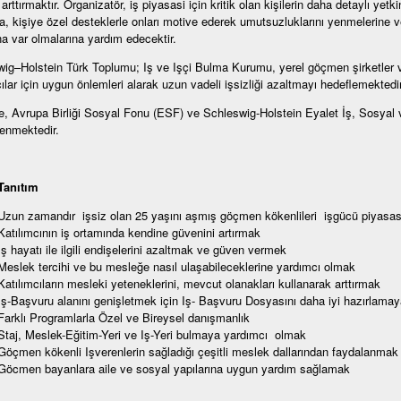
arttırmaktır. Organizatör, iş piyasasi için kritik olan kişilerin daha detaylı yetki
ra, kişiye özel desteklerle onları motive ederek umutsuzluklarını yenmelerine v
na var olmalarına yardım edecektir.
ig–Holstein Türk Toplumu; Iş ve Işçi Bulma Kurumu, yerel göçmen şirketler ve 
cılar için uygun önlemleri alarak uzun vadeli işsizliği azaltmayı hedeflemektedir
e, Avrupa Birliği Sosyal Fonu (ESF) ve Schleswig-Holstein Eyalet İş, Sosyal v
enmektedir.
Tanıtım
Uzun zamandır işsiz olan 25 yaşını aşmış göçmen kökenlileri işgücü piyasa
Katılımcının iş ortamında kendine güvenini artırmak
Iş hayatı ile ilgili endişelerini azaltmak ve güven vermek
Meslek tercihi ve bu mesleğe nasıl ulaşabileceklerine yardımcı olmak
Katılımcıların mesleki yeteneklerini, mevcut olanakları kullanarak arttırmak
Iş-Başvuru alanını genişletmek için Iş- Başvuru Dosyasını daha iyi hazırlama
Farklı Programlarla Özel ve Bireysel danışmanlık
Staj, Meslek-Eğitim-Yeri ve Iş-Yeri bulmaya yardımcı olmak
Göçmen kökenli Işverenlerin sağladığı çeşitli meslek dallarından faydalanmak
Göcmen bayanlara aile ve sosyal yapılarına uygun yardım sağlamak