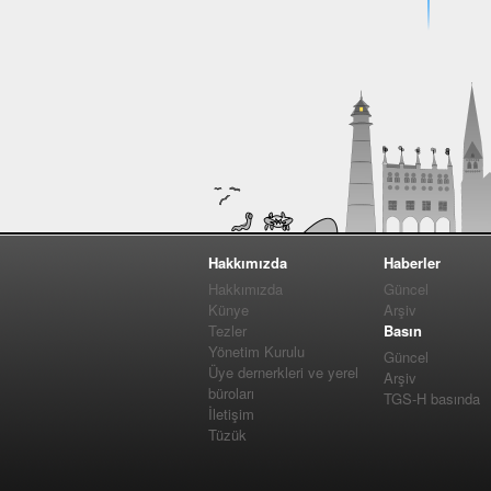
Hakkımızda
Haberler
Hakkımızda
Güncel
Künye
Arşiv
Tezler
Basın
Yönetim Kurulu
Güncel
Üye dernerkleri ve yerel
Arşiv
büroları
TGS-H basında
İletişim
Tüzük