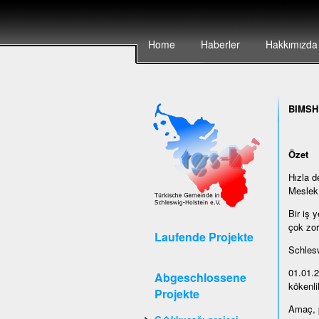
Home
Haberler
Hakkımızda
BIMSH
Özet
Hızla d
Meslek 
Bir iş 
çok zor
Laufende Projekte
Schlesw
01.01.2
Abgeschlossene
kökenlil
Projekte
Amaç, p