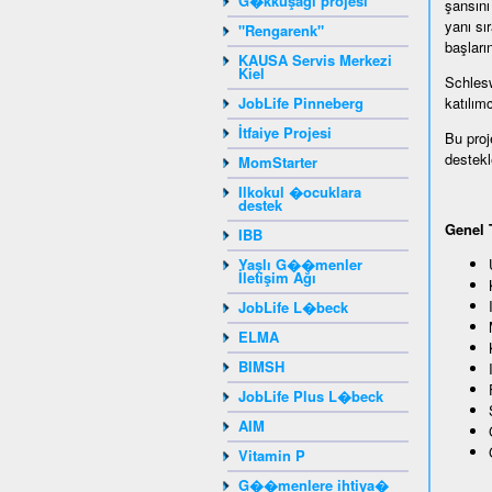
G�kkuşağı projesi
şansını 
yanı sı
"Rengarenk"
başları
KAUSA Servis Merkezi
Kiel
Schlesw
JobLife Pinneberg
katılım
İtfaiye Projesi
Bu proj
destekl
MomStarter
Ilkokul �ocuklara
destek
Genel 
IBB
Yaşlı G��menler
İletişim Ağı
JobLife L�beck
ELMA
BIMSH
JobLife Plus L�beck
AIM
Vitamin P
G��menlere ihtiya�