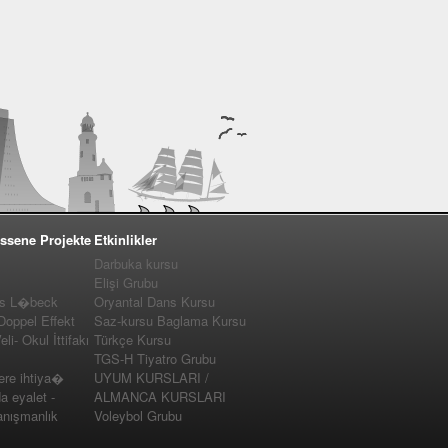
ssene Projekte
Etkinlikler
Darbuka kursu
Elişi Grubu
us L�beck
Oryantal Dans Kursu
 Doppel Effekt
Saz-kursu Baglama Kursu
i- Okul İttifakı
Türkçe Kursu
TGS-H Tiyatro Grubu
e ihtiya�
UYUM KURSLARI /
a eyalet -
ALMANCA KURSLARI
nışmanlık
Voleybol Grubu