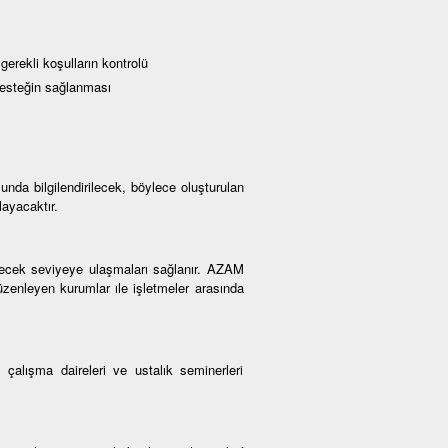
 gerekli koşulların kontrolü
 desteğin sağlanması
unda bilgilendirilecek, böylece oluşturulan
layacaktır.
ebilecek seviyeye ulaşmaları sağlanır. AZAM
düzenleyen kurumlar ıle işletmeler arasında
çalışma daireleri ve ustalık seminerleri