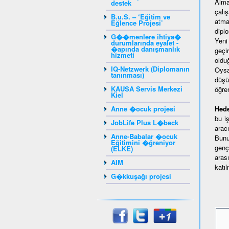
Alma
destek
çalı
B.u.S. – ‘Eğitim ve
atma
Eğlence Projesi’
dipl
G��menlere ihtiya�
Yeni
durumlarında eyalet -
�apında danışmanlık
geçi
hizmeti
oldu
IQ-Netzwerk (Diplomanın
Oysa
tanınması)
düşü
KAUSA Servis Merkezi
öğre
Kiel
Anne �ocuk projesi
Hede
bu i
JobLife Plus L�beck
aracı
Anne-Babalar �ocuk
Bunu
Eğitimini �ğreniyor
genç
(ELKE)
aras
AIM
katı
G�kkuşağı projesi