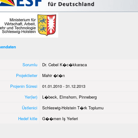
endaten
Sorumlu
Dr. Cebel K�c�kkaraca
Projektleiter
Mahir �t�n
Projenin Süresi
01.01.2010 - 31.12.2013
Yer(ler)
L�beck, Elmshorn, Pinneberg
Üstlenici
Schleswig-Holstein T�rk Toplumu
Hedef kitle
G��men Iş Yerleri