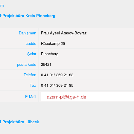
şim
-Projektbüro Kreis Pinneberg
Danışman
Frau Aysel Atasoy-Boyraz
cadde
Rübekamp 25
Şehir
Pinneberg
posta kodu
25421
Telefon
0 41 01/ 369 21 83
Fax
0 41 01/ 369 21 85
E-Mail
-Projektbüro Lübeck