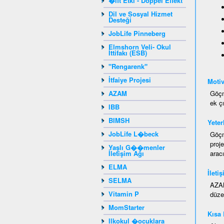
�ift Etki - Doppel Effekt
Dil ve Sosyal Hizmet
Desteği
JobLife Pinneberg
Elmshorn Veli- Okul
İttifakı (ESB)
"Rengarenk"
İtfaiye Projesi
Moti
AZAM
Göçm
ek çı
IBB
BIMSH
Yeterl
JobLife L�beck
Göçm
proj
Yaşlı G��menler
İletişim Ağı
aracı
ELMA
İleti
SELMA
AZAM
Vitamin P
düzen
MomStarter
Kısa
Ilkokul �ocuklara