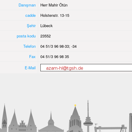
Danışman
Herr Mahir Ötün
cadde
Holstenstr. 13-15
Şehir
Lübeck
posta kodu
23552
Telefon
04 51/3 96 98-33; -34
Fax
04 51/3 96 98 35
E-Mail