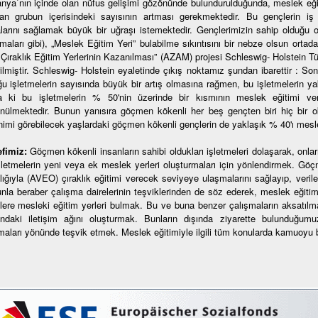
nya`nın içinde olan nüfus gelişimi gözönünde bulundurulduğunda, meslek eğit
şan grubun içerisindeki sayısının artması gerekmektedir. Bu gençlerin 
larını sağlamak büyük bir uğraşı istemektedir. Gençlerimizin sahip olduğu 
omaları gibi), „Meslek Eğitim Yeri” bulabilme sıkıntısını bir nebze olsun orta
 Çıraklık Eğitim Yerlerinin Kazanılması” (AZAM) projesi Schleswig- Holstein T
rilmiştir. Schleswig- Holstein eyaletinde çıkış noktamız şundan ibarettir : So
ğu işletmelerin sayısında büyük bir artış olmasına rağmen, bu işletmelerin y
 ki bu işletmelerin % 50'nin üzerinde bir kısmının meslek eğitimi vere
nülmektedir. Bunun yanısıra göçmen kökenli her beş gençten biri hiç bir o
nimi görebilecek yaşlardaki göçmen kökenli gençlerin de yaklaşık % 40'ı mesl
fimiz:
Göçmen kökenli insanların sahibi oldukları işletmeleri dolaşarak, onları 
şletmelerin yeni veya ek meslek yerleri oluşturmaları için yönlendirmek. Göçmen
lığıyla (AVEO) çıraklık eğitimi verecek seviyeye ulaşmalarını sağlayıp, verilec
nla beraber çalışma dairelerinin teşviklerinden de söz ederek, meslek eğiti
lere mesleki eğitim yerleri bulmak. Bu ve buna benzer çalışmaların aksatılm
ındaki iletişim ağını oluşturmak. Bunların dışında ziyarette bulunduğumuz
lmaları yönünde teşvik etmek. Meslek eğitimiyle ilgili tüm konularda kamuoyu 