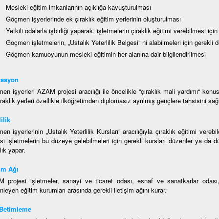
Mesleki eğitim imkanlarının açıklığa kavuşturulması
Göçmen işyerlerinde ek çıraklık eğitim yerlerinin oluşturulması
Yetkili odalarla işbirliği yaparak, işletmelerin çıraklık eğitimi verebilmesi için
Göçmen işletmelerin, „Ustalık Yeterlilik Belgesi” ni alabilmeleri için gerekli
Göçmen kamuoyunun mesleki eğitimin her alanına dair bilgilendirilmesi
vasyon
en işyerleri AZAM projesi aracılığı ile öncelikle “çıraklık mali yardımı“ konus
raklık yerleri özellikle ilköğretimden diplomasız ayrılmış gençlere tahsisini sağ
ilik
en işyerlerinin „Ustalık Yeterlilik Kursları” aracılığıyla çıraklık eğitimi ver
esi işletmelerin bu düzeye gelebilmeleri için gerekli kursları düzenler ya da 
lık yapar.
şim Ağı
 projesi işletmeler, sanayi ve ticaret odası, esnaf ve sanatkarlar odası, 
leyen eğitim kurumları arasında gerekli iletişim ağını kurar.
 Betimleme