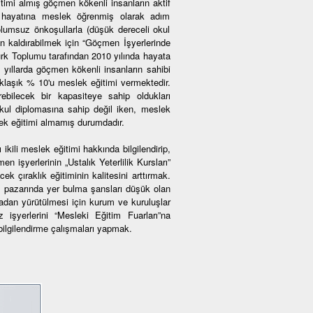
imi almış göçmen kökenli insanların aktif
iş hayatına meslek öğrenmiş olarak adım
olumsuz önkoşullarla (düşük dereceli okul
dan kaldırabilmek için “Göçmen İşyerlerinde
ürk Toplumu tarafından 2010 yılında hayata
n yıllarda göçmen kökenli insanların sahibi
aklaşık % 10'u meslek eğitimi vermektedir.
bilecek bir kapasiteye sahip oldukları
kul diplomasına sahip değil iken, meslek
ek eğitimi almamış durumdadır.
ikili meslek eğitimi hakkında bilgilendirip,
 işyerlerinin „Ustalık Yeterlilik Kursları”
ek çıraklık eğitiminin kalitesini arttırmak.
m pazarında yer bulma şansları düşük olan
adan yürütülmesi için kurum ve kuruluşlar
 işyerlerini “Mesleki Eğitim Fuarları”na
bilgilendirme çalışmaları yapmak.