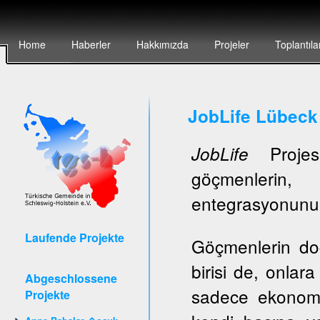
Home
Haberler
Hakkımızda
Projeler
Toplantıla
JobLife Lübeck
Projesi
JobLife
göçmenlerin, 
entegrasyonunun 
Laufende Projekte
Göçmenlerin do
birisi de, onlar
Abgeschlossene
sadece ekonomi
Projekte