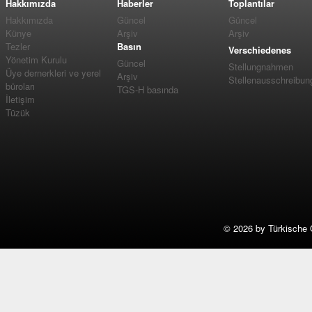
Hakkımızda
Haberler
Toplantılar
Hakkımızda
Güncel
Güncel
Künye
Arşiv
Arşiv
Tezler
Basın
Verschiedenes
Yönetim Kurulu
Güncel
Stellungnahmen
Üye dernerkleri ve yerel
Arşiv
Stellenausschreibun
büroları
TGS-H basında
İletişim
Tüzük
©
2026 by Türkische 