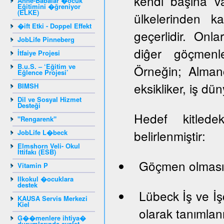
kendi başına va
Anne-Babalar �ocuk
Eğitimini �ğreniyor
(ELKE)
ülkelerinden k
�ift Etki - Doppel Effekt
geçerlidir. Onlar
JobLife Pinneberg
diĝer göçmenle
İtfaiye Projesi
B.u.S. – ‘Eğitim ve
Örneğin; Almanc
Eğlence Projesi’
eksikliker, iş dün
BIMSH
Dil ve Sosyal Hizmet
Desteği
Hedef kitledek
"Rengarenk"
belirlenmiştir:
JobLife L�beck
Elmshorn Veli- Okul
İttifakı (ESB)
Göçmen olması
Vitamin P
Ilkokul �ocuklara
destek
Lübeck İş ve İş
KAUSA Servis Merkezi
Kiel
olarak tanımlan
G��menlere ihtiya�
durumlarında eyalet -