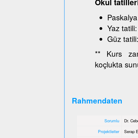
Okul tatiller
Paskaly
Yaz ta
Güz ta
** Kurs zam
koçlukta sun
Rahmendaten
Sorumlu
Dr. Ce
Projektleiter
Serap E