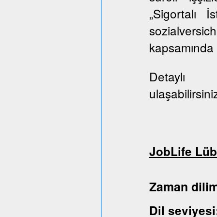
„Sigortalı 
sozialversi
kapsamında E
Deta
ulaşabilirsini
JobLife Lüb
Zaman dil
Dil sev