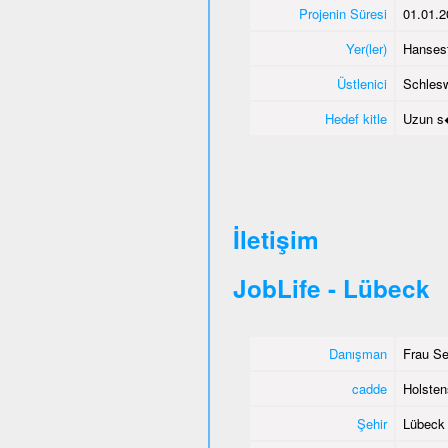
Projenin Süresi
01.01.2
Yer(ler)
Hanses
Üstlenici
Schlesw
Hedef kitle
Uzun s�
İletişim
JobLife - Lübeck
Danışman
Frau Se
cadde
Holsten
Şehir
Lübeck