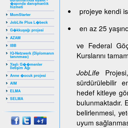
�apında danışmanlık
hizmeti
projeye kendi is
MomStarter
JobLife Plus L�beck
en az 25 yaşınd
G�kkuşağı projesi
AZAM
ve Federal Gö
IBB
IQ-Netzwerk (Diplomanın
Kurslarını tama
tanınması)
Yaşlı G��menler
İletişim Ağı
Projesi,
JobLife
Anne �ocuk projesi
sürdürülebilir 
AIM
hedef kitleye gör
ELMA
SELMA
bulunmaktadır. E
belirlenmesi, ye
uyum sağlanması