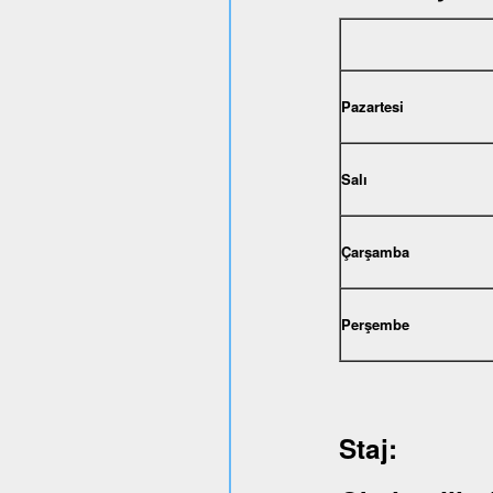
Pazartesi
Salı
Çarşamba
Perşembe
Staj: 1