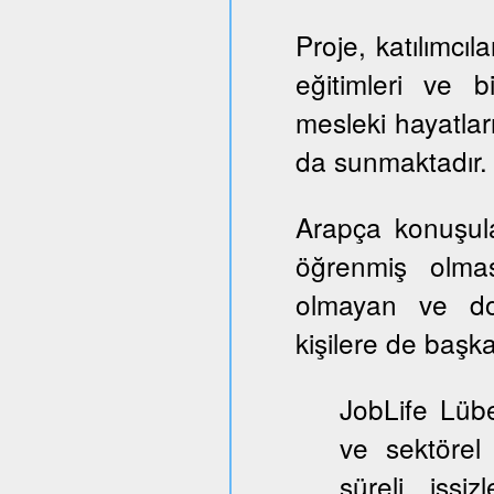
Proje, katılımcıl
eğitimleri ve b
mesleki hayatlar
da sunmaktadır.
Arapça konuşul
öğrenmiş olmas
olmayan ve dol
kişilere de başka
JobLife Lübe
ve sektörel
süreli işşi