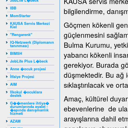
KAUSA servis merkezi
JobLife L�beck
IBB
bilgilendirme, danışm
MomStarter
Göçmen kökenli genç
KAUSA Servis Merkezi
Kiel
güçlenmesini sağlama
"Rengarenk"
IQ-Netzwerk (Diplomanın
Bulma Kurumu, yetkil
tanınması)
yabancı kökenli insan
BIMSH
JobLife Plus L�beck
gerekiyor. Burada gö
Anne �ocuk projesi
düşmektedir. Bu ağ iç
İtfaiye Projesi
sıklaştırılacak ve ortak
AIM
Ilkokul �ocuklara
destek
Amaç, kültürel duyar
G��menlere ihtiya�
ebevenlerine de ula
durumlarında eyalet -
�apında danışmanlık
hizmeti
arayışlarına dahil e
AZAM