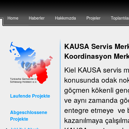
Home
Haberler
Hakkımızda
Projeler
Toplantıla
KAUSA Servis Merke
Koordinasyon Merk
Kiel KAUSA servis m
konusunda odak nokt
göçmen kökenli gençler
Laufende Projekte
ve aynı zamanda göçm
entegre etmeye ve bu
Abgeschlossene
kazanılmaya çalışılm
Projekte