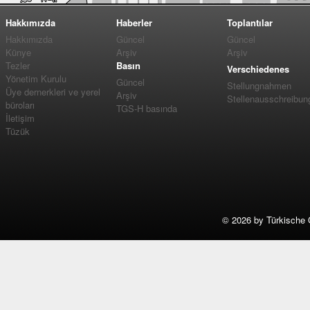
Hakkımızda
Haberler
Toplantılar
Hakkımızda
Güncel
Güncel
Künye
Arşiv
Arşiv
Tezler
Basın
Verschiedenes
Yönetim Kurulu
Güncel
Stellungnahmen
Üye dernerkleri ve yerel
Arşiv
Stellenausschreibun
büroları
TGS-H basında
İletişim
Tüzük
©
2026 by Türkische 