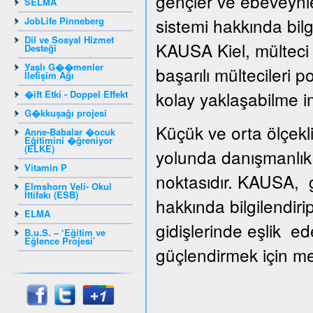
gençler ve ebeveynle
SELMA
sistemi hakkında bilg
JobLife Pinneberg
Dil ve Sosyal Hizmet
KAUSA Kiel, mülteci g
Desteği
Yaşlı G��menler
başarılı mültecileri 
İletişim Ağı
kolay yaklaşabilme i
�ift Etki - Doppel Effekt
G�kkuşağı projesi
Küçük ve orta ölçekli
Anne-Babalar �ocuk
Eğitimini �ğreniyor
(ELKE)
yolunda danışmanlık 
Vitamin P
noktasıdır. KAUSA, gi
Elmshorn Veli- Okul
İttifakı (ESB)
hakkında bilgilendiri
ELMA
gidişlerinde eşlik ed
B.u.S. – ‘Eğitim ve
Eğlence Projesi’
güçlendirmek için mesl