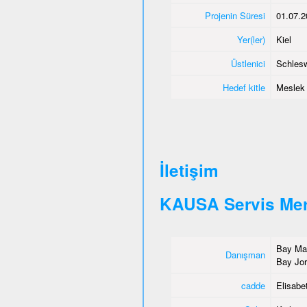
Projenin Süresi
01.07.2
Yer(ler)
Kiel
Üstlenici
Schlesw
Hedef kitle
Meslek e
İletişim
KAUSA Servis Mer
Bay Mah
Danışman
Bay Jor
cadde
Elisabet