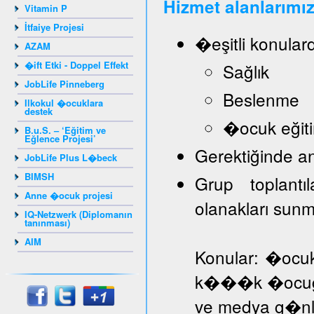
Hizmet alanlarımız
Vitamin P
İtfaiye Projesi
�eşitli konular
AZAM
�ift Etki - Doppel Effekt
Sağlık
JobLife Pinneberg
Beslenme
Ilkokul �ocuklara
destek
�ocuk eğiti
B.u.S. – ‘Eğitim ve
Eğlence Projesi’
Gerektiğinde a
JobLife Plus L�beck
BIMSH
Grup toplantı
Anne �ocuk projesi
olanakları sun
IQ-Netzwerk (Diplomanın
tanınması)
AIM
Konular: �ocuk
k���k �ocuğa d
ve medya g�