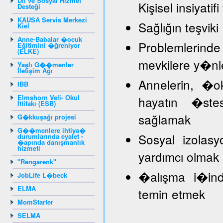
Dil ve Sosyal Hizmet
Kişisel insiyat
Desteği
KAUSA Servis Merkezi
Sağlığın teşviki
Kiel
Anne-Babalar �ocuk
Problemlerind
Eğitimini �ğreniyor
(ELKE)
mevkilere y�nl
Yaşlı G��menler
İletişim Ağı
Annelerin, �
IBB
Elmshorn Veli- Okul
hayatın �stes
İttifakı (ESB)
sağlamak
G�kkuşağı projesi
G��menlere ihtiya�
Sosyal izolasy
durumlarında eyalet -
�apında danışmanlık
hizmeti
yardımcı olmak
"Rengarenk"
�alışma i�inde
JobLife L�beck
ELMA
temin etmek
MomStarter
SELMA