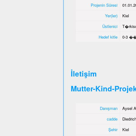
Projenin Süresi
01.01.2
Yer(ler)
Kiel
Üstlenici
T�rkisc
Hedef kitle
0-3 ��
İletişim
Mutter-Kind-Projek
Danışman
Aysel A
cadde
Diedrich
Şehir
Kiel