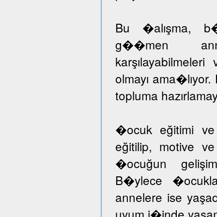
Bu �alışma, b�ny
g��men annele
karşılayabilmeleri
olmayı ama�lıyor.
topluma hazırlamayı
�ocuk eğitimi ve
eğitilip, motive v
�ocuğun gelişimi
B�ylece �ocuklar
annelere ise yaşad
uyum i�inde yaşam