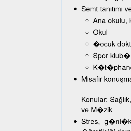
Semt tanıtımı v
Ana okulu, 
Okul
�ocuk dokt
Spor klub�
K�t�phan
Misafir konuşmac
Konular: Sağlık
ve M�zik
Stres, g�nl�k