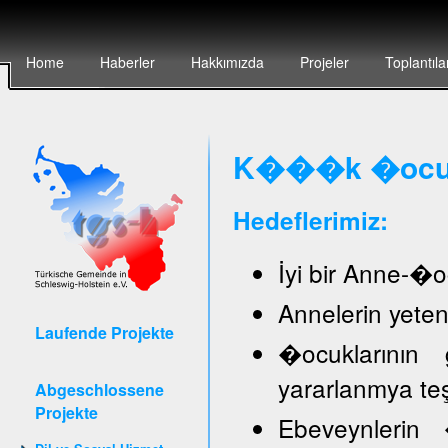
Home
Haberler
Hakkımızda
Projeler
Toplantıla
K���k �ocuk 
Hedeflerimiz:
İyi bir Anne-�oc
Annelerin yete
Laufende Projekte
�ocuklarının 
yararlanmya te
Abgeschlossene
Projekte
Ebeveynlerin �