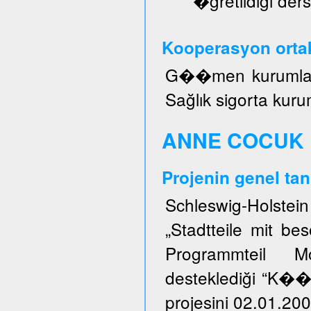
�ğretildiği ders
Kooperasyon ortak
G��men kurumları, 
Sağlık sigorta kuru
ANNE COCUK 
Projenin genel tan
Schleswig-Holstei
„Stadtteile mit b
Programmteil M
desteklediği “K�
projesini 02.01.200