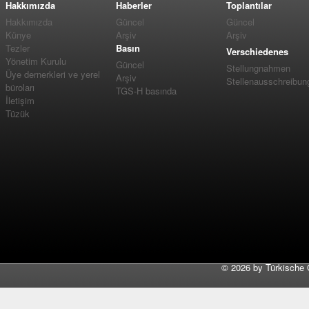
Hakkımızda
Haberler
Toplantılar
Hakkımızda
Güncel
Güncel
Künye
Arşiv
Arşiv
Tezler
Basın
Verschiedenes
Yönetim Kurulu
Güncel
Stellungnahmen
Üye dernerkleri ve yerel
Arşiv
Stellenausschreibun
büroları
TGS-H basında
İletişim
Tüzük
©
2026 by Türkische 