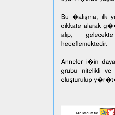
Bu �alışma, ilk ya
dikkate alarak g�
alıp, gelecekt
hedeflemektedir.
Anneler i�in day
grubu nitelikli v
oluşturulup y�r�t�