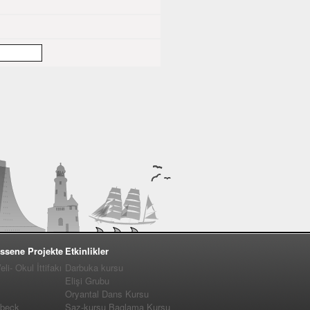
ssene Projekte
Etkinlikler
i- Okul İttifakı
Darbuka kursu
Elişi Grubu
Oryantal Dans Kursu
�beck
Saz-kursu Baglama Kursu