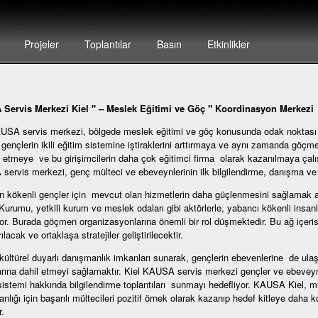
Projeler
Toplantılar
Basın
Etkinlikler
Servis Merkezi Kiel " – Meslek Eğitimi ve Göç " Koordinasyon Merkezi
USA servis merkezi, bölgede meslek eğitimi ve göç konusunda odak noktası
 gençlerin ikili eğitim sistemine iştiraklerini arttırmaya ve aynı zamanda göçme
 etmeye ve bu girişimcilerin daha çok eğitimci firma olarak kazanılmaya çalı
ervis merkezi, genç mülteci ve ebeveynlerinin ilk bilgilendirme, danışma ve yö
kökenli gençler için mevcut olan hizmetlerin daha güçlenmesini sağlamak ama
urumu, yetkili kurum ve meslek odaları gibi aktörlerle, yabancı kökenli insanla
or. Burada göçmen organizasyonlarına önemli bir rol düşmektedir. Bu ağ içerisin
rılacak ve ortaklaşa stratejiler geliştirilecektir.
ültürel duyarlı danışmanlık imkanları sunarak, gençlerin ebevenlerine de ula
arına dahil etmeyi sağlamaktır. Kiel KAUSA servis merkezi gençler ve ebeveyn
sistemi hakkında bilgilendirme toplantıları sunmayı hedefliyor. KAUSA Kiel, mül
nlığı için başarılı mültecileri pozitif örnek olarak kazanıp hedef kitleye daha
.