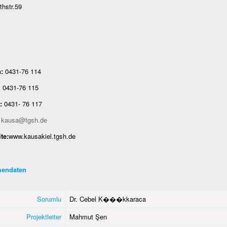
thstr.59
:
0431-76 114
-76 115
:
0431- 76 117
kausa@tgsh.de
te:
www.kausakiel.tgsh.de
endaten
Sorumlu
Dr. Cebel K���kkaraca
Projektleiter
Mahmut Şen