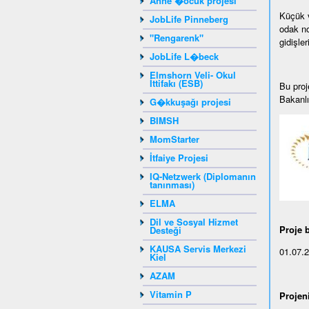
Anne �ocuk projesi
Küçük v
JobLife Pinneberg
odak no
"Rengarenk"
gidişle
JobLife L�beck
Elmshorn Veli- Okul
İttifakı (ESB)
Bu proj
Bakanlı
G�kkuşağı projesi
BIMSH
MomStarter
İtfaiye Projesi
IQ-Netzwerk (Diplomanın
tanınması)
ELMA
Dil ve Sosyal Hizmet
Proje b
Desteği
KAUSA Servis Merkezi
01.07.
Kiel
AZAM
Vitamin P
Projen