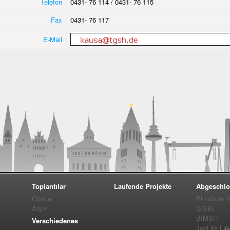
Telefon
0431- 76 114 / 0431- 76 115
Fax
0431- 76 117
E-Mail
Toplantılar
Laufende Projekte
Abgeschlo
Güncel
Elmshorn Vel
Arşiv
(ESB)
BIMSH
Verschiedenes
JobLife L