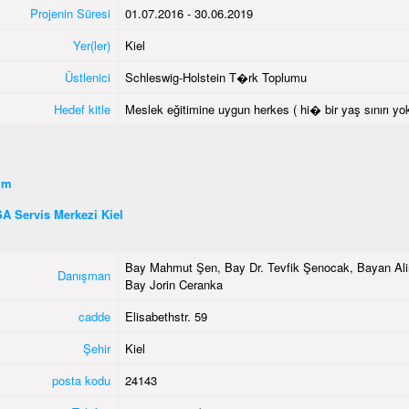
Projenin Süresi
01.07.2016 - 30.06.2019
Yer(ler)
Kiel
Üstlenici
Schleswig-Holstein T�rk Toplumu
Hedef kitle
Meslek eğitimine uygun herkes ( hi� bir yaş sınırı yok
şim
A Servis Merkezi Kiel
Bay Mahmut Şen, Bay Dr. Tevfik Şenocak, Bayan Ali
Danışman
Bay Jorin Ceranka
cadde
Elisabethstr. 59
Şehir
Kiel
posta kodu
24143