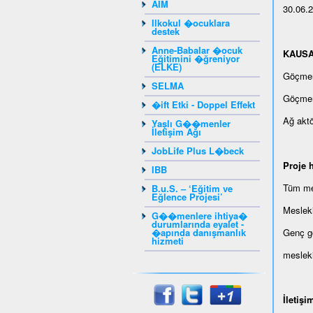
AIM
30.06.
Ilkokul �ocuklara
destek
Anne-Babalar �ocuk
KAUSA s
Eğitimini �ğreniyor
(ELKE)
Göçmen 
SELMA
Göçmen 
�ift Etki - Doppel Effekt
Ağ aktö
Yaşlı G��menler
İletişim Ağı
JobLife Plus L�beck
Proje h
IBB
Tüm mes
B.u.S. – ‘Eğitim ve
Eğlence Projesi’
Mesleki
G��menlere ihtiya�
durumlarında eyalet -
�apında danışmanlık
Genç gö
hizmeti
mesleki
İletişi