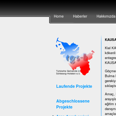
Home
Haberler
Hakkımızda
KAUSA 
Kiel KA
kökenli
entegre
KAUSA s
Göçmen 
Bulma K
gerekiy
Laufende Projekte
sıklaştı
Amaç, k
arayışl
Abgeschlossene
eğitim 
Projekte
danışma
amaçlar