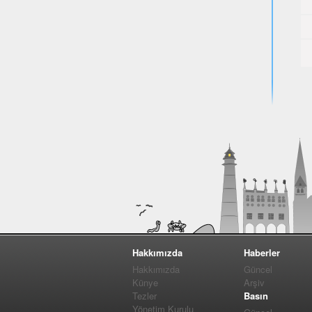
Hakkımızda
Haberler
Hakkımızda
Güncel
Künye
Arşiv
Tezler
Basın
Yönetim Kurulu