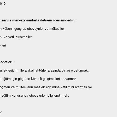
2019
ervis merkezi şunlarla iletişim icerisindedir :
kökenli gençler, ebeveynler ve mülteciler
ve yerli girişimciler
rleri
edefleri :
lek eğitimi ile alakalı aktörler arasında bir ağ oluşturmak.
 eğitim için göçmen kökenli girişimcileri kazanmak.
çmen ve mültecilerin meslek eğitimine katılımını artırmak ve
 eğitim konusunda ebeveynleri bilgilendirmek.
m: