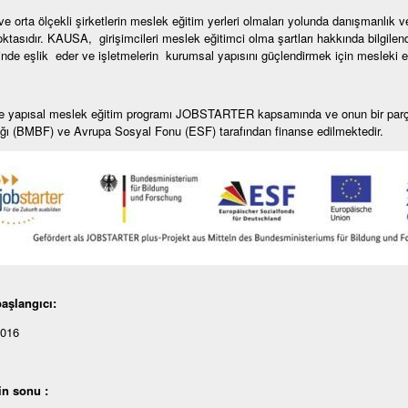
e orta ölçekli şirketlerin meslek eğitim yerleri olmaları yolunda danışmanlık v
ktasıdır. KAUSA, girişimcileri meslek eğitimci olma şartları hakkında bilgilend
rinde eşlik eder ve işletmelerin kurumsal yapısını güçlendirmek için mesleki eğit
e yapısal meslek eğitim programı JOBSTARTER kapsamında ve onun bir parça
ğı (BMBF) ve Avrupa Sosyal Fonu (ESF) tarafından finanse edilmektedir.
aşlangıcı:
2016
in sonu :