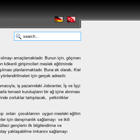
 olmayı amaçlamaktadır. Bunun için, göçmen
n kökenli girişimcileri meslek eğitiminde
şılması planlanmaktadır. Buna ek olarak, Kiel
nlendirilmeleri için gerçek adrestir.
cıyla, iş pazarındaki Jobcenter, İş ve İşçi
rla temaslı kuruluşların bir ağ içine alınması
de zorluklar tartışılacak, yetkinlikler
şıp onları çocuklarının uygun mesleki eğitim
ler için danışmanlık sağlamayı ve ikili
teci gençlerin ilk bilgilendirme ve
 kolay yaklaşabilme imkanını sağlamayı