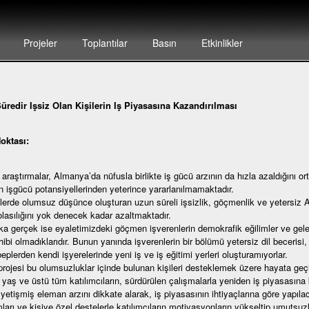
Projeler
Toplantılar
Basın
Etkinlikler
üredir Işsiz Olan Kişilerin Iş Piyasasına Kazandırılması
oktası:
 araştırmalar, Almanya’da nüfusla birlikte iş gücü arzının da hızla azaldığını
ın işgücü potansiyellerinden yeterince yararlanılmamaktadır.
lerde olumsuz düşünce oluşturan uzun süreli işsizlik, göçmenlik ve yetersiz Al
lasılığını yok denecek kadar azaltmaktadır.
ka gerçek ise eyaletimizdeki göçmen işverenlerin demokrafik eğilimler ve ge
ahibi olmadıklarıdır. Bunun yanında işverenlerin bir bölümü yetersiz dil becerisi,
beplerden kendi işyerelerinde yeni iş ve iş eğitimi yerleri oluşturamıyorlar.
ojesi bu olumsuzluklar içinde bulunan kişileri desteklemek üzere hayata geçir
 yaş ve üstü tüm katılımcıların, sürdürülen çalışmalarla yeniden iş piyasasına k
yetişmiş eleman arzını dikkate alarak, iş piyasasının ihtiyaçlarına göre yapılacak
ları ve kişiye özel destelerle katılımcıların motivasyonların yükseltip umutsuz