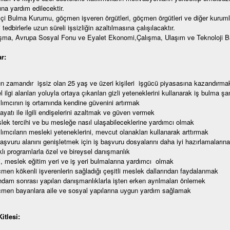
ına yardım edilecektir.
şçi Bulma Kurumu, göçmen işveren örgütleri, göçmen örgütleri ve diğer kurumlarl
 tedbirlerle uzun süreli işsizliğin azaltılmasına çalışılacaktır.
şma, Avrupa Sosyal Fonu ve Eyalet Ekonomi,Çalışma, Ulaşım ve Teknoloji Bak
r:
zamandır işsiz olan 25 yaş ve üzeri kişileri işgücü piyasasına kazandırma
ilgi alanları yoluyla ortaya çıkarılan gizli yeteneklerini kullanarak iş bulma ş
ımcının iş ortamında kendine güvenini artırmak
yatı ile ilgili endişelerini azaltmak ve güven vermek
k tercihi ve bu mesleğe nasıl ulaşabileceklerine yardımcı olmak
ımcıların mesleki yeteneklerini, mevcut olanakları kullanarak arttırmak
şvuru alanını genişletmek için iş başvuru dosyalarını daha iyi hazırlamaların
ı programlarla özel ve bireysel danışmanlık
 meslek eğitim yeri ve iş yeri bulmalarına yardımcı olmak
n kökenli işverenlerin sağladığı çeşitli meslek dallarından faydalanmak
dam sonrası yapılan danışmanlıklarla işten erken ayrılmaları önlemek
en bayanlara aile ve sosyal yapılarına uygun yardım sağlamak
itlesi: