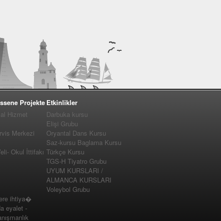
ssene Projekte
Etkinlikler
yal Hizmet
Darbuka kursu
Elişi Grubu
vis Merkezi
Oryantal Dans Kursu
Saz-kursu Baglama Kursu
i- Okul İttifakı
Türkçe Kursu
TGS-H Tiyatro Grubu
UYUM KURSLARI /
ALMANCA KURSLARI
Voleybol Grubu
e ihtiya�
a eyalet -
nışmanlık