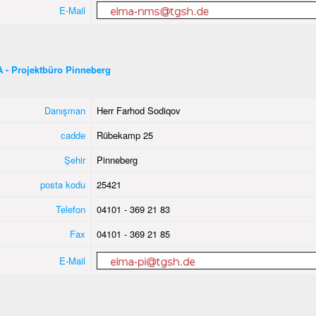
E-Mail
 - Projektbüro Pinneberg
Danışman
Herr Farhod Sodiqov
cadde
Rübekamp 25
Şehir
Pinneberg
posta kodu
25421
Telefon
04101 - 369 21 83
Fax
04101 - 369 21 85
E-Mail