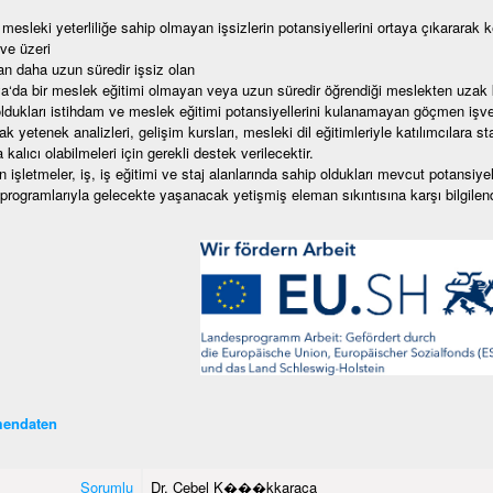
 mesleki yeterliliğe sahip olmayan işsizlerin potansiyellerini ortaya çıkararak 
ve üzeri
dan daha uzun süredir işsiz olan
‘da bir meslek eğitimi olmayan veya uzun süredir öğrendiği meslekten uzak ka
ldukları istihdam ve meslek eğitimi potansiyellerini kulanamayan göçmen işve
ak yetenek analizleri, gelişim kursları, mesleki dil eğitimleriyle katılımcılara st
 kalıcı olabilmeleri için gerekli destek verilecektir.
şletmeler, iş, iş eğitimi ve staj alanlarında sahip oldukları mevcut potansiyeller
programlarıyla gelecekte yaşanacak yetişmiş eleman sıkıntısına karşı bilgilendir
endaten
Sorumlu
Dr. Cebel K���kkaraca