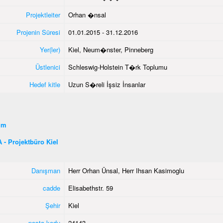
Projektleiter
Orhan �nsal
Projenin Süresi
01.01.2015 - 31.12.2016
Yer(ler)
Kiel, Neum�nster, Pinneberg
Üstlenici
Schleswig-Holstein T�rk Toplumu
Hedef kitle
Uzun S�reli İşsiz İnsanlar
şim
- Projektbüro Kiel
Danışman
Herr Orhan Ünsal, Herr Ihsan Kasimoglu
cadde
Elisabethstr. 59
Şehir
Kiel
posta kodu
24143