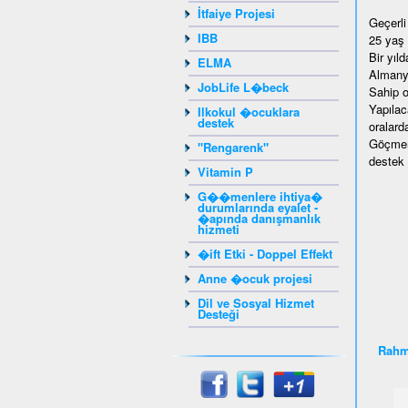
İtfaiye Projesi
Geçerli
IBB
25 yaş 
Bir yıl
ELMA
Almanya
JobLife L�beck
Sahip o
Yapılac
Ilkokul �ocuklara
destek
oralarda
Göçmen i
"Rengarenk"
destek 
Vitamin P
G��menlere ihtiya�
durumlarında eyalet -
�apında danışmanlık
hizmeti
�ift Etki - Doppel Effekt
Anne �ocuk projesi
Dil ve Sosyal Hizmet
Desteği
Rahm