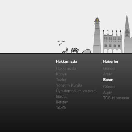
Hakkımızda
Haberler
Hakkımızda
Güncel
Künye
Arşiv
Tezler
Basın
Yönetim Kurulu
Güncel
Üye dernerkleri ve yerel
Arşiv
büroları
TGS-H basında
İletişim
Tüzük