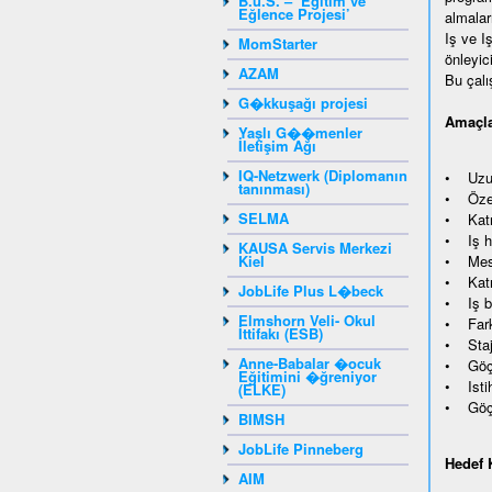
B.u.S. – ‘Eğitim ve
Eğlence Projesi’
almalar
Iş ve I
MomStarter
önleyici
AZAM
Bu çalı
G�kkuşağı projesi
Amaçla
Yaşlı G��menler
İletişim Ağı
IQ-Netzwerk (Diplomanın
• Uzun 
tanınması)
• Özel 
SELMA
• Katıl
• Iş ha
KAUSA Servis Merkezi
Kiel
• Mesle
• Katıl
JobLife Plus L�beck
• Iş ba
Elmshorn Veli- Okul
• Farkl
İttifakı (ESB)
• Staj,
Anne-Babalar �ocuk
• Göçme
Eğitimini �ğreniyor
• Istih
(ELKE)
• Göçm
BIMSH
JobLife Pinneberg
Hedef K
AIM