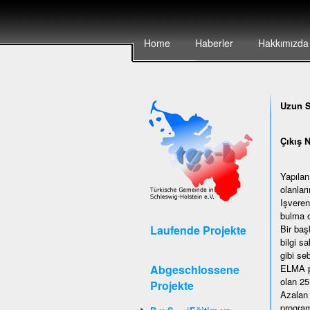
Home
Haberler
Hakkımızda
Uzun S
Çıkış N
Yapılan
olanlar
Işveren
bulma o
Laufende Projekte
Bir baş
bilgi s
gibi se
Abgeschlossene
ELMA pr
olan 25
Projekte
Azalan 
program