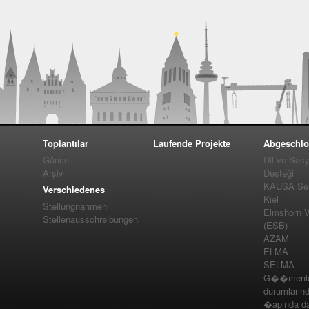
Toplantılar
Laufende Projekte
Abgeschlo
Güncel
Dil ve Sos
Arşiv
Desteği
KAUSA Ser
Verschiedenes
Kiel
Stellungnahmen
Elmshorn Vel
Stellenausschreibungen
(ESB)
AZAM
ELMA
SELMA
G��menler
durumlarınd
�apında da