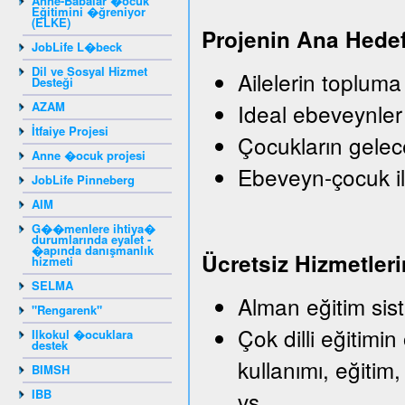
Anne-Babalar �ocuk
Eğitimini �ğreniyor
(ELKE)
Projenin Ana Hedef
JobLife L�beck
Dil ve Sosyal Hizmet
Ailelerin topluma
Desteği
AZAM
Ideal ebeveynler
İtfaiye Projesi
Çocukların gelec
Anne �ocuk projesi
Ebeveyn-çocuk il
JobLife Pinneberg
AIM
G��menlere ihtiya�
durumlarında eyalet -
�apında danışmanlık
Ü
crets
iz
Hizmetleri
hizmeti
SELMA
Alman eğitim sist
"Rengarenk"
Çok dilli eğitimin
Ilkokul �ocuklara
destek
kullanımı, eğitim,
BIMSH
IBB
vs.