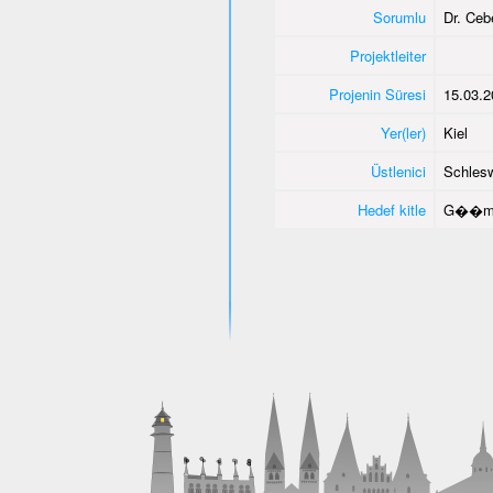
Sorumlu
Dr. Ce
Projektleiter
Projenin Süresi
15.03.2
Yer(ler)
Kiel
Üstlenici
Schlesw
Hedef kitle
G��men 