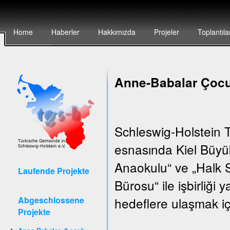
Home
Haberler
Hakkımızda
Projeler
Toplantıla
Anne-Babalar Çocu
Schleswig-Holstein T
esnasında Kiel Büyük
Anaokulu“ ve „Halk S
Laufende Projekte
Bürosu“ ile işbirliği
Abgeschlossene
hedeflere ulaşmak iç
Projekte