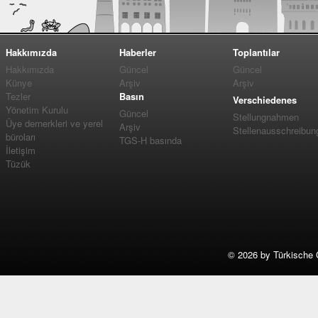
Hakkımızda
Haberler
Toplantılar
Hakkımızda
Güncel
Güncel
Künye
Arşiv
Arşiv
Tezler
Basın
Verschiedenes
Yönetim Kurulu
Güncel
Stellungnahmen
Üye dernerkleri ve yerel
Arşiv
Stellenausschreibun
büroları
TGS-H basında
İletişim
Tüzük
©
2026 by Türkische 