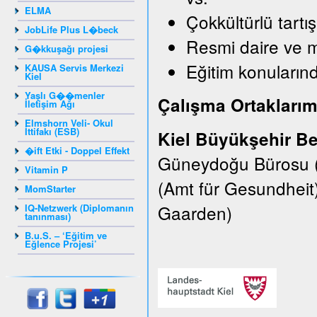
ELMA
Çokkültürlü tartı
JobLife Plus L�beck
Resmi daire ve 
G�kkuşağı projesi
Eğitim konularınd
KAUSA Servis Merkezi
Kiel
Yaşlı G��menler
Çalışma Ortaklarım
İletişim Ağı
Elmshorn Veli- Okul
İttifakı (ESB)
Kiel Büyükşehir Be
�ift Etki - Doppel Effekt
Güneydoğu Bürosu (E
Vitamin P
(Amt für Gesundheit
MomStarter
Gaarden)
IQ-Netzwerk (Diplomanın
tanınması)
B.u.S. – ‘Eğitim ve
Eğlence Projesi’