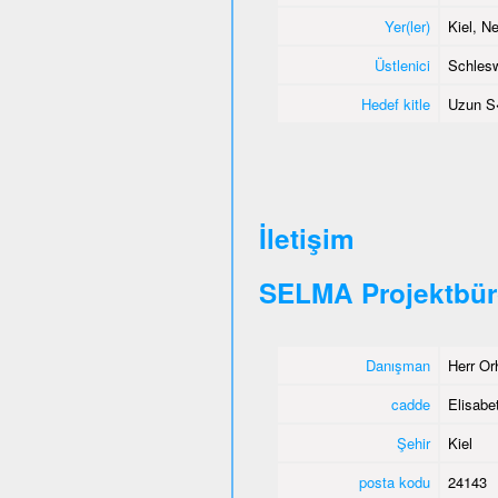
Yer(ler)
Kiel, 
Üstlenici
Schlesw
Hedef kitle
Uzun S
İletişim
SELMA Projektbür
Danışman
Herr Or
cadde
Elisabet
Şehir
Kiel
posta kodu
24143