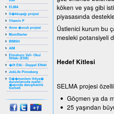
köken ve yaş gibi isti
ELMA
G�kkuşağı projesi
piyasasında destekle
Vitamin P
Üstlenici kurum bu ç
Anne �ocuk projesi
MomStarter
mesleki potansiyeli de
BIMSH
AIM
Elmshorn Veli- Okul
İttifakı (ESB)
Hedef Kitlesi
�ift Etki - Doppel Effekt
JobLife Pinneberg
G��menlere ihtiya�
durumlarında eyalet -
SELMA projesi özelli
�apında danışmanlık
hizmeti
Göçmen ya da mü
25 yaşından büy