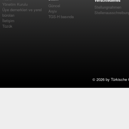
Verschiedenes
Yönetim Kurulu
Güncel
Stellungnahmen
Üye dernerkleri ve yerel
Arşiv
Stellenausschreibun
büroları
TGS-H basında
İletişim
Tüzük
©
2026 by Türkische 