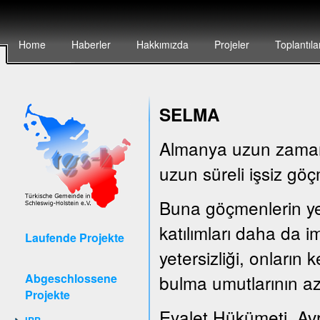
Home
Haberler
Hakkımızda
Projeler
Toplantıla
SELMA
Almanya uzun zamandı
uzun süreli işsiz göç
Buna göçmenlerin yete
katılımları daha da i
Laufende Projekte
yetersizliği, onların
Abgeschlossene
bulma umutlarının az
Projekte
Eyalet Hükümeti, Av