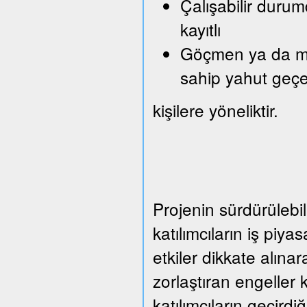
Çalışabilir durum
kayıtlı
Göçmen ya da mült
sahip yahut geçe
kişilere yöneliktir.
Projenin sürdürülebil
katılımcıların iş piy
etkiler dikkate alına
zorlaştıran engeller 
katılımcıların geçirdi