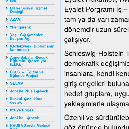
IBB
Eyalet Porgramı İş –
Dil ve Sosyal Hizmet
Desteği
tam ya da yarı zamanl
AZAM
dönemdir uzun süreli 
"Rengarenk"
Yaşlı G��menler
çalışıyor.
İletişim Ağı
IQ-Netzwerk (Diplomanın
tanınması)
Schleswig-Holstein 
Anne-Babalar �ocuk
Eğitimini �ğreniyor
demokrafik değişiml
(ELKE)
insanlara, kendi kend
B.u.S. – ‘Eğitim ve
Eğlence Projesi’
giriş engelleri bulun
SELMA
JobLife Plus L�beck
hedef gruplara, uygu
Ilkokul �ocuklara
yaklaşımlarla ulaşma
destek
İtfaiye Projesi
Özenli ve sürdürülebil
JobLife L�beck
göz önünde bulunduru
KAUSA Servis Merkezi
Kiel