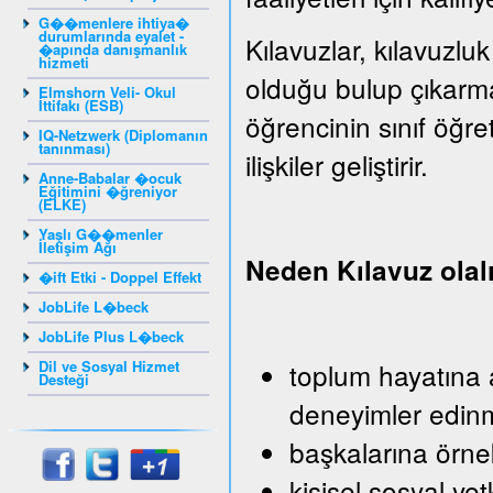
G��menlere ihtiya�
durumlarında eyalet -
Kılavuzlar, kılavuzluk
�apında danışmanlık
hizmeti
olduğu bulup çıkarm
Elmshorn Veli- Okul
İttifakı (ESB)
öğrencinin sınıf öğr
IQ-Netzwerk (Diplomanın
tanınması)
ilişkiler geliştirir.
Anne-Babalar �ocuk
Eğitimini �ğreniyor
(ELKE)
Yaşlı G��menler
İletişim Ağı
Neden Kılavuz ola
�ift Etki - Doppel Effekt
JobLife L�beck
JobLife Plus L�beck
Dil ve Sosyal Hizmet
toplum hayatına a
Desteği
deneyimler edin
başkalarına örn
kişisel sosyal yet