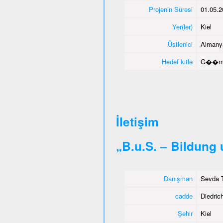
Projenin Süresi
01.05.2
Yer(ler)
Kiel
Üstlenici
Almany
Hedef kitle
G��men
İletişim
„B.u.S. – Bildung
Danışman
Sevda T
cadde
Diedrich
Şehir
Kiel