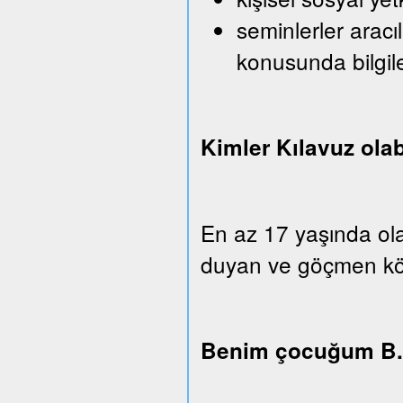
seminlerler aracı
konusunda bilgi
Kimler Kılavuz olab
En az 17 yaşında ola
duyan ve göçmen köken
Benim çocuğum B.u.