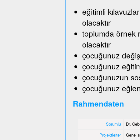
eğitimli kılavuzl
olacaktır
toplumda örnek ro
olacaktır
çocuğunuz değişik
çocuğunuz eğitim
çocuğunuzun sosy
çocuğunuz eğlene
Rahmendaten
Sorumlu
Dr. Ceb
Projektleiter
Genel s