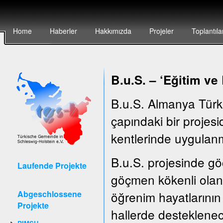
Home
Haberler
Hakkımızda
Projeler
Toplantıla
B.u.S. – ‘E
ğitim ve
B.u.S. Almanya Türk
çapındaki bir projesid
kentlerinde uygulanm
B.u.S. projesinde göç
Laufende Projekte
göçmen kökenli olan 
Abgeschlossene
öğrenim hayatlarının 
Projekte
hallerde desteklenec