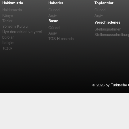
Hakkımızda
Haberler
Toplantılar
Hakkımızda
Güncel
Güncel
Künye
Arşiv
Arşiv
Tezler
Basın
Verschiedenes
Yönetim Kurulu
Güncel
Stellungnahmen
Üye dernerkleri ve yerel
Arşiv
Stellenausschreibun
büroları
TGS-H basında
İletişim
Tüzük
©
2026 by Türkische 