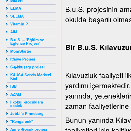
BIMSH
B.u.S. projesinin ama
ELMA
SELMA
okulda başarılı olmas
Vitamin P
AIM
B.u.S. – ‘Eğitim ve
Eğlence Projesi’
Bir B.u.S. Kılavuzu
MomStarter
İtfaiye Projesi
G�kkuşağı projesi
Kılavuzluk faaliyeti 
KAUSA Servis Merkezi
Kiel
yardımı içermektedir
IBB
yanında, yeteneklerin
AZAM
Ilkokul �ocuklara
zaman faaliyetlerine 
destek
JobLife Pinneberg
Bunun yanında Kılavu
"Rengarenk"
faaliyetleri için kalifiy
Anne �ocuk projesi