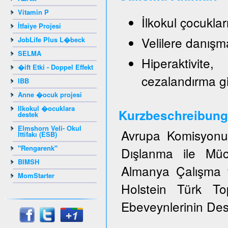
Vitamin P
İlkokul çocukla
İtfaiye Projesi
Velilere danışm
JobLife Plus L�beck
SELMA
Hiperaktivite
�ift Etki - Doppel Effekt
cezalandırma g
IBB
Anne �ocuk projesi
Ilkokul �ocuklara
Kurzbeschreibung
destek
Elmshorn Veli- Okul
Avrupa Komisyonun
İttifakı (ESB)
"Rengarenk"
Dışlanma ile Müc
BIMSH
Almanya Çalışma v
MomStarter
Holstein Türk T
Ebeveynlerinin Dest