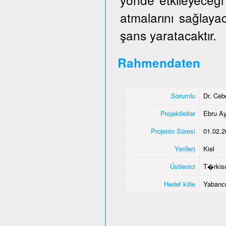
atmalarını sağlaya
şans yaratacaktır.
Rahmendaten
Sorumlu
Dr. Ce
Projektleiter
Ebru Ay
Projenin Süresi
01.02.2
Yer(ler)
Kiel
Üstlenici
T�rkisc
Hedef kitle
Yabancı 