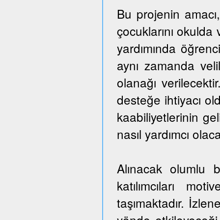
Bu projenin amacı,
çocuklarını okulda 
yardımında öğrencil
aynı zamanda veli
olanağı verilecekti
desteğe ihtiyacı ol
kaabiliyetlerinin ge
nasıl yardımcı olaca
Alınacak olumlu b
katılımcıları mo
taşımaktadır. İzlen
yönde etkileyeceği