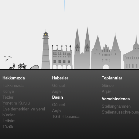
Hakkımızda
Haberler
Toplantılar
Hakkımızda
Güncel
Güncel
Künye
Arşiv
Arşiv
Tezler
Basın
Verschiedenes
Yönetim Kurulu
Güncel
Stellungnahmen
Üye dernerkleri ve yerel
Arşiv
Stellenausschreibun
büroları
TGS-H basında
İletişim
Tüzük