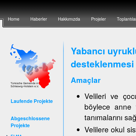
Home
Haberler
Hakkımızda
Projeler
Toplantıla
Yabancı uyruklu
desteklenmesi 
Amaçlar
Velileri ve ço
Laufende Projekte
böylece anne v
tanımalarını sa
Abgeschlossene
Projekte
Velilere okul sis