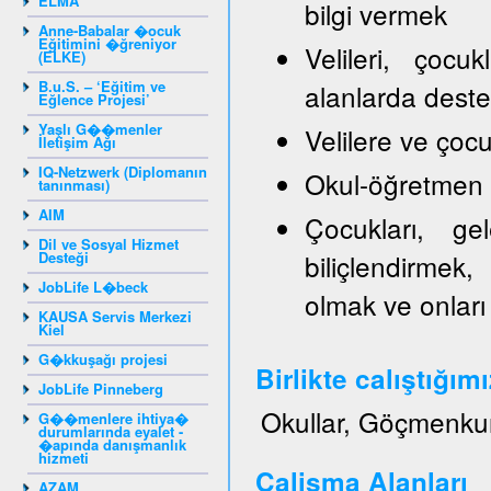
ELMA
bilgi vermek
Anne-Babalar �ocuk
Eğitimini �ğreniyor
Velileri, çocu
(ELKE)
B.u.S. – ‘Eğitim ve
alanlarda dest
Eğlence Projesi’
Yaşlı G��menler
Velilere ve ço
İletişim Ağı
IQ-Netzwerk (Diplomanın
Okul-öğretmen ve
tanınması)
AIM
Çocukları, gel
Dil ve Sosyal Hizmet
Desteği
biliçlendirmek,
JobLife L�beck
olmak ve onları
KAUSA Servis Merkezi
Kiel
G�kkuşağı projesi
Birlikte calıştığım
JobLife Pinneberg
Okullar, Göçmenku
G��menlere ihtiya�
durumlarında eyalet -
�apında danışmanlık
hizmeti
Calisma Alanları
AZAM