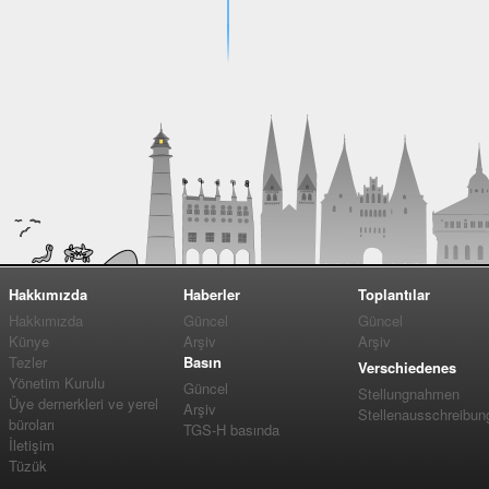
Hakkımızda
Haberler
Toplantılar
Hakkımızda
Güncel
Güncel
Künye
Arşiv
Arşiv
Tezler
Basın
Verschiedenes
Yönetim Kurulu
Güncel
Stellungnahmen
Üye dernerkleri ve yerel
Arşiv
Stellenausschreibun
büroları
TGS-H basında
İletişim
Tüzük