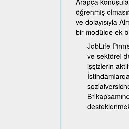
Arapça konuşula
öğrenmiş olmasın
ve dolayısıyla A
bir modülde ek bi
JobLife Pinne
ve sektörel d
işşizlerin akt
İstihdamlarda
sozialversich
B1kapsamında
desteklenmek