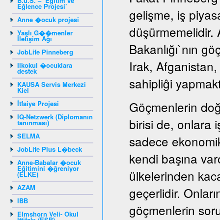
B.u.S. – ‘Eğitim ve
Eğlence Projesi’
gelişme, iş piyas
Anne �ocuk projesi
düşürmemelidir. A
Yaşlı G��menler
İletişim Ağı
Bakanlığı`nın gö
JobLife Pinneberg
Irak, Afganistan
Ilkokul �ocuklara
destek
sahipliĝi yapmakt
KAUSA Servis Merkezi
Kiel
Göçmenlerin doğ
İtfaiye Projesi
IQ-Netzwerk (Diplomanın
birisi de, onlara
tanınması)
SELMA
sadece ekonomik
JobLife Plus L�beck
kendi başına var
Anne-Babalar �ocuk
Eğitimini �ğreniyor
ülkelerinden kaca
(ELKE)
AZAM
geçerlidir. Onları
IBB
göçmenlerin sorun
Elmshorn Veli- Okul
İttifakı (ESB)