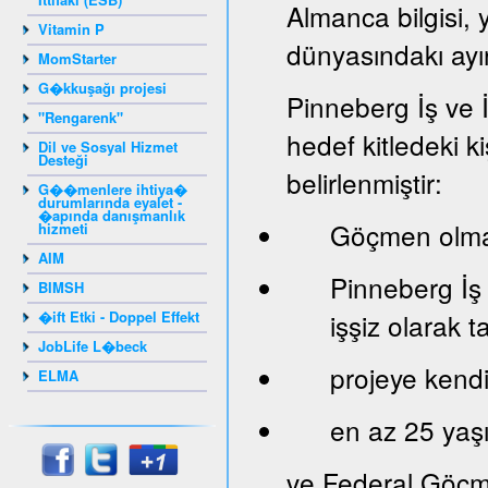
Almanca bilgisi, 
Vitamin P
dünyasındakı ayır
MomStarter
G�kkuşağı projesi
Pinneberg İş ve 
"Rengarenk"
hedef kitledeki ki
Dil ve Sosyal Hizmet
Desteği
belirlenmiştir:
G��menlere ihtiya�
durumlarında eyalet -
�apında danışmanlık
Göçmen olma
hizmeti
AIM
Pinneberg İş
BIMSH
�ift Etki - Doppel Effekt
işşiz olarak 
JobLife L�beck
projeye kendi 
ELMA
en az 25 yaş
ve Federal Göçm