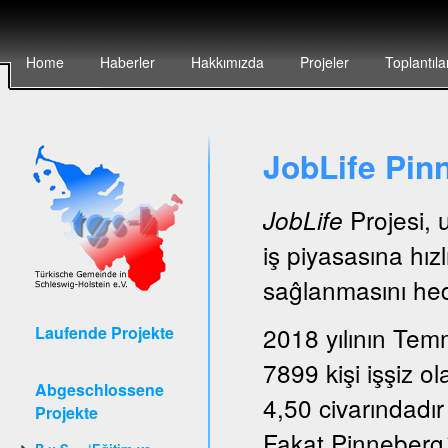
Home
Haberler
Hakkımızda
Projeler
Toplantıla
JobLife Pin
Projesi, 
JobLife
iş piyasasına hız
saĝlanmasını hede
2018 yılının Tem
Laufende Projekte
7899 kişi işşiz ol
Abgeschlossene
4,50 civarındadır
Projekte
Fakat Pinneberg´