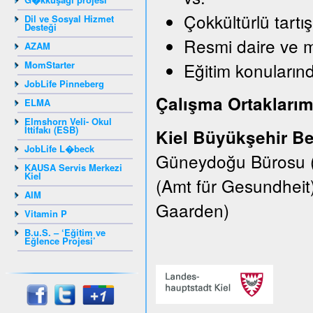
Çokkültürlü tartı
Dil ve Sosyal Hizmet
Desteği
Resmi daire ve 
AZAM
MomStarter
Eğitim konularınd
JobLife Pinneberg
Çalışma Ortaklarım
ELMA
Elmshorn Veli- Okul
İttifakı (ESB)
Kiel Büyükşehir Be
JobLife L�beck
Güneydoğu Bürosu (E
KAUSA Servis Merkezi
Kiel
(Amt für Gesundheit
AIM
Gaarden)
Vitamin P
B.u.S. – ‘Eğitim ve
Eğlence Projesi’