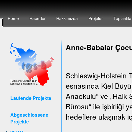
Home
Haberler
Hakkımızda
Projeler
Toplantıla
Anne-Babalar Çocu
Schleswig-Holstein T
esnasında Kiel Büyük
Anaokulu“ ve „Halk S
Laufende Projekte
Bürosu“ ile işbirliği
Abgeschlossene
hedeflere ulaşmak iç
Projekte