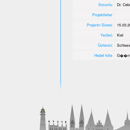
Sorumlu
Dr. Ce
Projektleiter
Projenin Süresi
15.03.2
Yer(ler)
Kiel
Üstlenici
Schlesw
Hedef kitle
G��men 