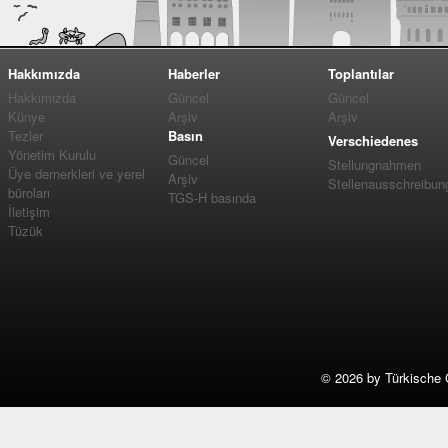
Hakkımızda
Haberler
Toplantılar
Hakkımızda
Güncel
Güncel
Künye
Arşiv
Arşiv
Tezler
Basın
Verschiedenes
Yönetim Kurulu
Güncel
Stellungnahmen
Üye dernerkleri ve yerel
Arşiv
Stellenausschreibun
büroları
TGS-H basında
İletişim
Tüzük
©
2026 by Türkische 