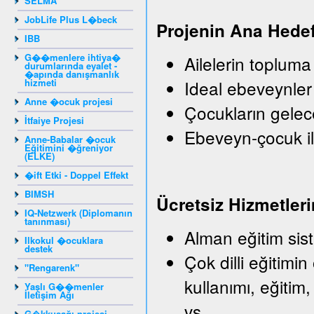
SELMA
JobLife Plus L�beck
Projenin Ana Hedef
IBB
G��menlere ihtiya�
Ailelerin topluma
durumlarında eyalet -
�apında danışmanlık
hizmeti
Ideal ebeveynler
Anne �ocuk projesi
Çocukların gelec
İtfaiye Projesi
Ebeveyn-çocuk il
Anne-Babalar �ocuk
Eğitimini �ğreniyor
(ELKE)
�ift Etki - Doppel Effekt
BIMSH
Ü
crets
iz
Hizmetleri
IQ-Netzwerk (Diplomanın
tanınması)
Alman eğitim sist
Ilkokul �ocuklara
destek
Çok dilli eğitimin
"Rengarenk"
kullanımı, eğitim,
Yaşlı G��menler
İletişim Ağı
vs.
G�kkuşağı projesi