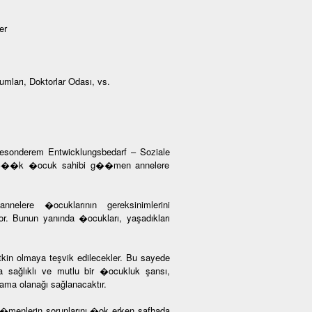
er
umları, Doktorlar Odası, vs.
 besonderem Entwicklungsbedarf – Soziale
 “K���k �ocuk sahibi g��men annelere
nelere �ocuklarının gereksinimlerini
yor. Bunun yanında �ocukları, yaşadıkları
tkin olmaya teşvik edilecekler. Bu sayede
 sağlıklı ve mutlu bir �ocukluk şansı,
ama olanağı sağlanacaktır.
g��menlerin sorunlarını �ok erken safhada