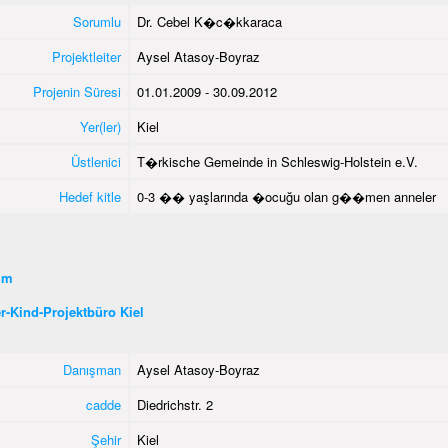
Sorumlu
Dr. Cebel K�c�kkaraca
Projektleiter
Aysel Atasoy-Boyraz
Projenin Süresi
01.01.2009 - 30.09.2012
Yer(ler)
Kiel
Üstlenici
T�rkische Gemeinde in Schleswig-Holstein e.V.
Hedef kitle
0-3 �� yaşlarında �ocuğu olan g��men anneler
şim
r-Kind-Projektbüro Kiel
Danışman
Aysel Atasoy-Boyraz
cadde
Diedrichstr. 2
Şehir
Kiel