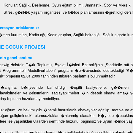
Konular: Sağlık, Beslenme, Oyun eğitim bilimi, Jimnastik, Spor ve M�zik
Stres, g�nl�k yaşam organizesi ve b�tce planlamasının �ğretildiği dersl
rasyon ortaklarımız:
en kurumları, Kadin ağı, Kadın grupları, Sağlık bakanlığı, Sağlık sigorta kur
E COCUK PROJESI
nin genel tanıtımı
eswig-Holstein T�rk Toplumu, Eyalet İ�işleri Bakanlığının „Stadtteile mit
t Programmteil Modellvorhaben“ programı �er�evesinde desteklediği
ek” projesini 02.01.2009 tarihinden itibaren başlatmış bulunmaktadır.
alışma, b�nyesinde barındırdığı �eşitli faaliyetlerle, g��men an
ılayabilmeleri ve gelişimlerini sağlayabilmeleri i�in destek olmayı ama�lı
aş topluma hazırlamayı hedefliyor.
k eğitimi ve bakımı gibi �nemli hususlarda ebeveynler eğitilip, motive ve e
ğun gelişimindeki olumsuzluklar �nlenmiş olacaktır. B�ylece �ocuklara
lere ise yaşadıkları Gaarden semtinde huzurlu, bağımsız ve uyum i�inde yaş
alışma, ilk yaşların insan hayatı i�in belirleyici olduğunu dikkate alarak 