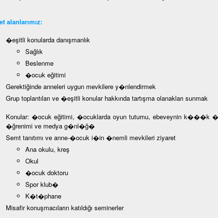
t alanlarımız:
�eşitli konularda danışmanlık
Sağlık
Beslenme
�ocuk eğitimi
Gerektiğinde anneleri uygun mevkilere y�nlendirmek
Grup toplantıları ve �eşitli konular hakkında tartışma olanakları sunmak
Konular: �ocuk eğitimi, �ocuklarda oyun tutumu, ebeveynin k���k �ocu
�ğrenimi ve medya g�nl�ğ�
Semt tanıtımı ve anne-�ocuk i�in �nemli mevkileri ziyaret
Ana okulu, kreş
Okul
�ocuk doktoru
Spor klub�
K�t�phane
Misafir konuşmacıların katıldığı seminerler