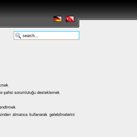
etmek
i ve şahsi sorumluluğu desteklemek
lendirmek
den almanca kullanarak gelebilmelerini