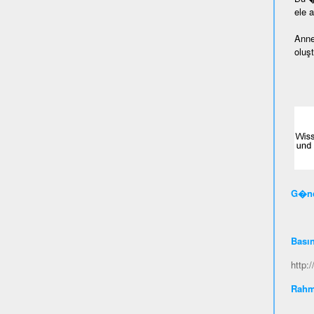
ele 
Anne
oluş
G�nc
Bası
http:
Rahm