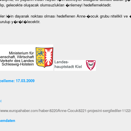
alıp, gelecekte oluşacak olumsuzlukları �nlemeyi hedeflemektedir.
ler i�in dayanak noktası olması hedeflenen Anne-�ocuk grubu nitelikli ve 
turulup y�r�t�lecektir.
elleme: 17.03.2009
n
:
//www.europahaber.com/haber-8220Anne-Cocuk8221-projesini-sergilediler-1122
endaten