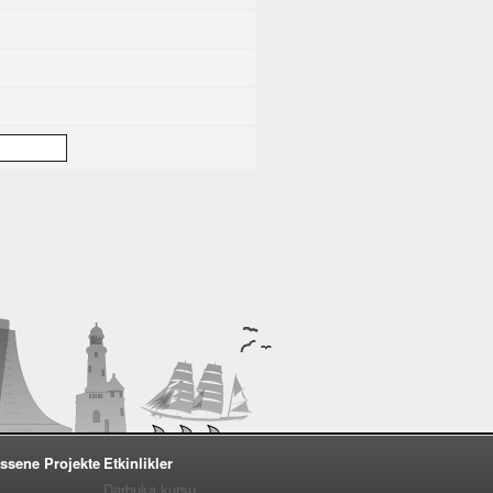
ssene Projekte
Etkinlikler
Darbuka kursu