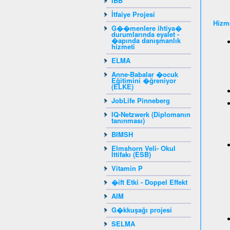
IBB
İtfaiye Projesi
Hizme
G��menlere ihtiya�
durumlarında eyalet -
�apında danışmanlık
hizmeti
ELMA
Anne-Babalar �ocuk
Eğitimini �ğreniyor
(ELKE)
JobLife Pinneberg
IQ-Netzwerk (Diplomanın
tanınması)
BIMSH
Elmshorn Veli- Okul
İttifakı (ESB)
Vitamin P
�ift Etki - Doppel Effekt
AIM
G�kkuşağı projesi
SELMA