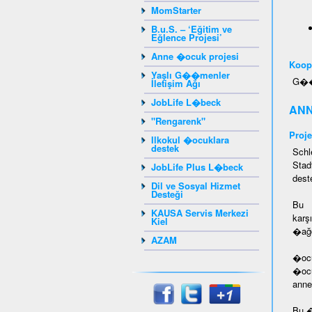
MomStarter
B.u.S. – ‘Eğitim ve
Eğlence Projesi’
Anne �ocuk projesi
Koope
Yaşlı G��menler
G��m
İletişim Ağı
JobLife L�beck
ANN
"Rengarenk"
Proje
Ilkokul �ocuklara
destek
Schl
Stad
JobLife Plus L�beck
dest
Dil ve Sosyal Hizmet
Desteği
Bu �
KAUSA Servis Merkezi
karş
Kiel
�ağd
AZAM
�ocu
�ocu
anne
Bu �