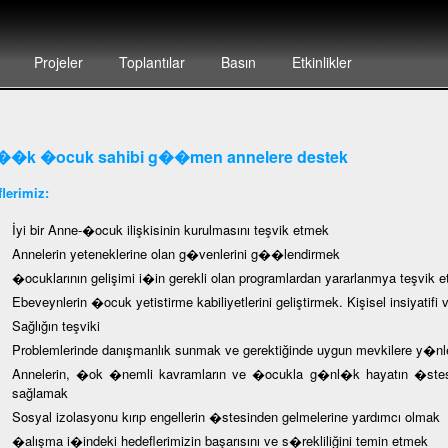
Projeler
Toplantılar
Basın
Etkinlikler
�k �ocuk sahibi g��men annelere destek
lerimiz:
İyi bir Anne-�ocuk ilişkisinin kurulmasını teşvik etmek
Annelerin yeteneklerine olan g�venlerini g��lendirmek
�ocuklarının gelişimi i�in gerekli olan programlardan yararlanmya teşvik 
Ebeveynlerin �ocuk yetistirme kabiliyetlerini geliştirmek. Kişisel insiyatif
Sağlığın teşviki
Problemlerinde danışmanlık sunmak ve gerektiğinde uygun mevkilere y�n
Annelerin, �ok �nemli kavramların ve �ocukla g�nl�k hayatın �stesin
sağlamak
Sosyal izolasyonu kırıp engellerin �stesinden gelmelerine yardımcı olmak
�alışma i�indeki hedeflerimizin başarısını ve s�rekliliğini temin etmek