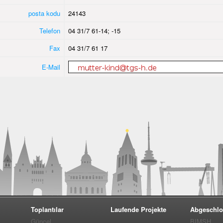
posta kodu
24143
Telefon
04 31/7 61-14; -15
Fax
04 31/7 61 17
E-Mail
Toplantılar
Laufende Projekte
Abgeschlo
Güncel
BIMSH