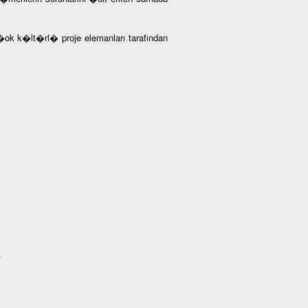
�ok k�lt�rl� proje elemanları tarafından
/