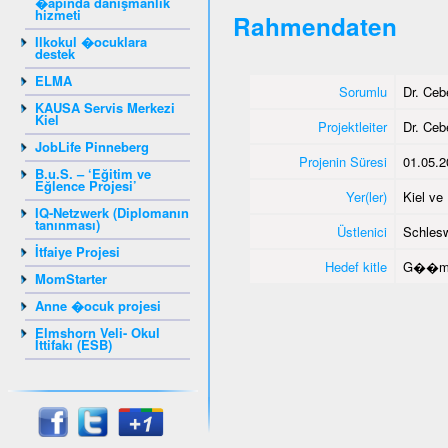
�apında danışmanlık
hizmeti
Rahmendaten
Ilkokul �ocuklara
destek
ELMA
Sorumlu
Dr. Ce
KAUSA Servis Merkezi
Kiel
Projektleiter
Dr. Ce
JobLife Pinneberg
Projenin Süresi
01.05.2
B.u.S. – ‘Eğitim ve
Eğlence Projesi’
Yer(ler)
Kiel v
IQ-Netzwerk (Diplomanın
tanınması)
Üstlenici
Schlesw
İtfaiye Projesi
Hedef kitle
G��me
MomStarter
Anne �ocuk projesi
Elmshorn Veli- Okul
İttifakı (ESB)