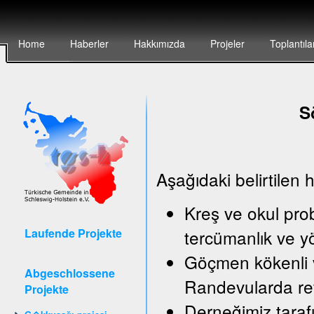
Home
Haberler
Hakkımızda
Projeler
Toplantıla
S
Aşağıdaki belirtilen 
Kreş ve okul pro
Laufende Projekte
tercümanlık ve y
Göçmen kökenli v
Abgeschlossene
Randevularda ref
Projekte
Derneğimiz taraf