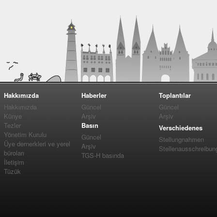
Hakkımızda
Haberler
Toplantılar
Hakkımızda
Güncel
Güncel
Künye
Arşiv
Arşiv
Tezler
Basın
Verschiedenes
Yönetim Kurulu
Güncel
Stellungnahmen
Üye dernerkleri ve yerel
Arşiv
Stellenausschreibun
büroları
TGS-H basında
İletişim
Tüzük