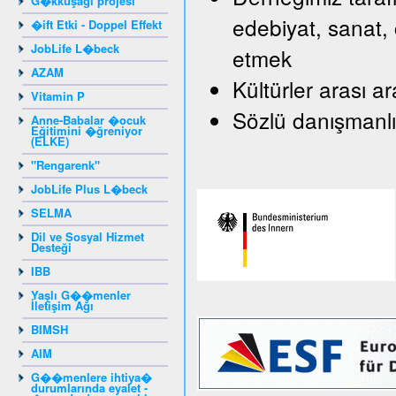
G�kkuşağı projesi
edebiyat, sanat, 
�ift Etki - Doppel Effekt
JobLife L�beck
etmek
AZAM
Kültürler arası a
Vitamin P
Sözlü danışmanlı
Anne-Babalar �ocuk
Eğitimini �ğreniyor
(ELKE)
"Rengarenk"
JobLife Plus L�beck
SELMA
Dil ve Sosyal Hizmet
Desteği
IBB
Yaşlı G��menler
İletişim Ağı
BIMSH
AIM
G��menlere ihtiya�
durumlarında eyalet -