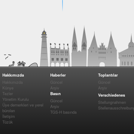
Hakkımızda
Haberler
Toplantılar
Hakkımızda
Güncel
Güncel
Künye
Arşiv
Arşiv
Tezler
Basın
Verschiedenes
Yönetim Kurulu
Güncel
Stellungnahmen
Üye dernerkleri ve yerel
Arşiv
Stellenausschreibun
büroları
TGS-H basında
İletişim
Tüzük