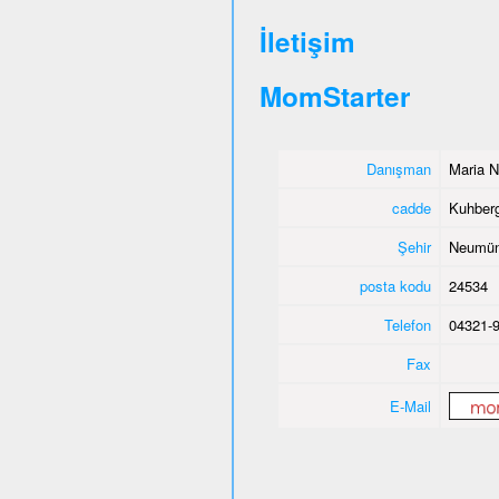
İletişim
MomStarter
Danışman
Maria N
cadde
Kuhber
Şehir
Neumün
posta kodu
24534
Telefon
04321-
Fax
E-Mail