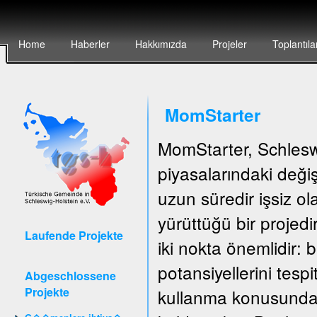
Home
Haberler
Hakkımızda
Projeler
Toplantıla
MomStarter
MomStarter, Schlesw
piyasalarındaki deği
uzun süredir işsiz o
yürüttüğü bir projedi
Laufende Projekte
iki nokta önemlidir: b
potansiyellerini tespi
Abgeschlossene
Projekte
kullanma konusunda 