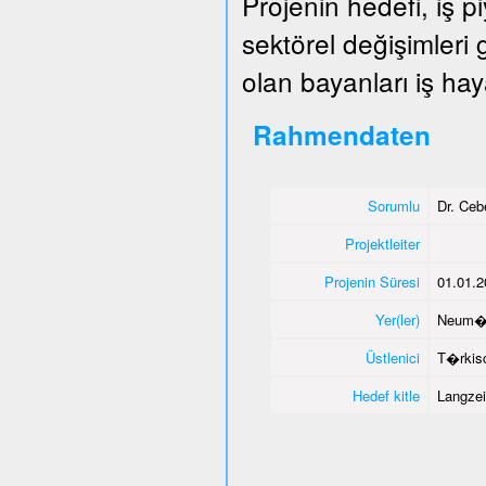
Projenin hedefi, iş 
sektörel değişimleri
olan bayanları iş hay
Rahmendaten
Sorumlu
Dr. Ce
Projektleiter
Projenin Süresi
01.01.2
Yer(ler)
Neum�
Üstlenici
T�rkisc
Hedef kitle
Langzei