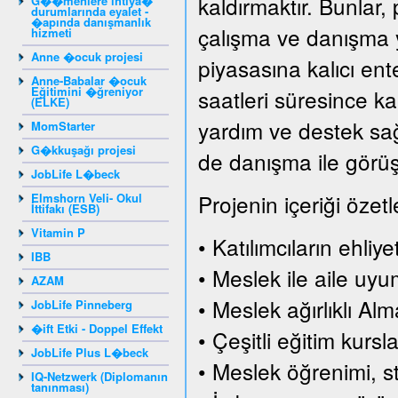
kaldırmaktır. Bunlar, 
G��menlere ihtiya�
durumlarında eyalet -
�apında danışmanlık
çalışma ve danışma y
hizmeti
Anne �ocuk projesi
piyasasına kalıcı en
Anne-Babalar �ocuk
Eğitimini �ğreniyor
saatleri süresince ka
(ELKE)
yardım ve destek sağl
MomStarter
G�kkuşağı projesi
de danışma ile görüşm
JobLife L�beck
Projenin içeriği özetl
Elmshorn Veli- Okul
İttifakı (ESB)
Vitamin P
• Katılımcıların ehliy
IBB
• Meslek ile aile uy
AZAM
• Meslek ağırlıklı Al
JobLife Pinneberg
�ift Etki - Doppel Effekt
• Çeşitli eğitim kursla
JobLife Plus L�beck
• Meslek öğrenimi, s
IQ-Netzwerk (Diplomanın
tanınması)