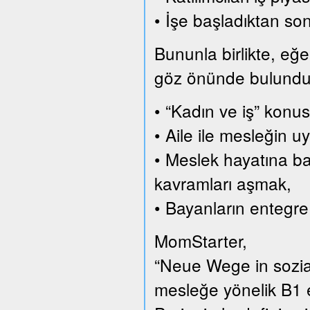
• İşe başladıktan son
Bununla birlikte, eğer
göz önünde bulundurar
• “Kadın ve iş” konus
• Aile ile mesleğin
• Meslek hayatına ba
kavramları aşmak,
• Bayanların entegre
MomStarter,
“Neue Wege in sozial
mesleğe yönelik B1 e