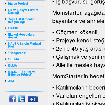
• İş başvurusu görüş
İtfaiye Projesi
Dil ve Sosyal Hizmet
Momstarter, aşağıda s
Desteği
bayanlara ve annelere
Yaşlı G��menler
İletişim Ağı
BIMSH
• Göçmen kökenli,
Ilkokul �ocuklara
destek
• Projeye kendi isteği
KAUSA Servis Merkezi
Kiel
• 25 ile 45 yaş arası 
"Rengarenk"
• Çalışmak ve yeni me
SELMA
• Aile ile meslek hay
ELMA
B.u.S. – ‘Eğitim ve
MomStarter’in hedefle
Eğlence Projesi’
AIM
• Katılımcıların becer
• Var olan engelleri 
• Katılımcıları iş pi