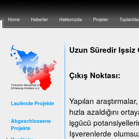
Home
Haberler
Hakkımızda
Projeler
Toplantıla
Uzun Süredir Işsiz 
Çıkış Noktası:
Yapılan araştırmalar,
Laufende Projekte
hızla azaldığını ort
işgücü potansiyeller
Abgeschlossene
Projekte
Işverenlerde olumsuz