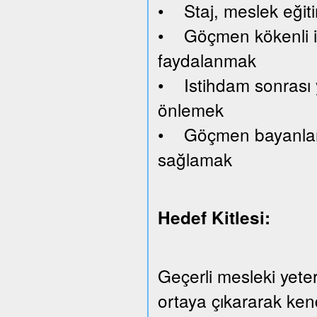
• Staj, meslek eğiti
• Göçmen kökenli işv
faydalanmak
• Istihdam sonrası y
önlemek
• Göçmen bayanlara 
sağlamak
Hedef Kitlesi:
Geçerli mesleki yeterl
ortaya çıkararak kend