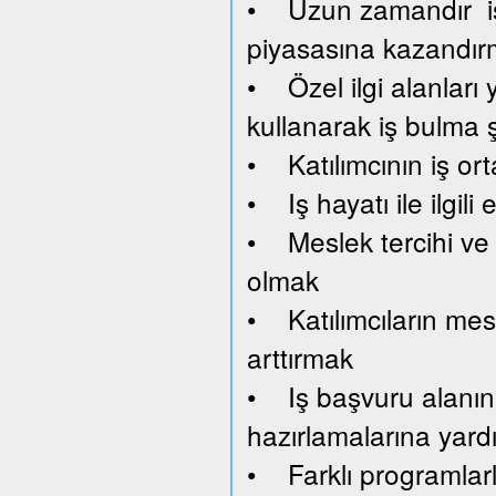
• Uzun zamandır işsi
piyasasına kazandı
• Özel ilgi alanları y
kullanarak iş bulma 
• Katılımcının iş or
• Iş hayatı ile ilgil
• Meslek tercihi ve 
olmak
• Katılımcıların mesl
arttırmak
• Iş başvuru alanını
hazırlamalarına yard
• Farklı programlar