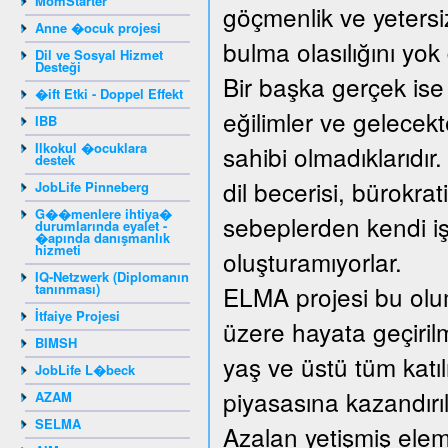
MomStarter
göçmenlik ve yetersiz
Anne �ocuk projesi
bulma olasılığını yo
Dil ve Sosyal Hizmet
Desteği
Bir başka gerçek ise
�ift Etki - Doppel Effekt
eğilimler ve gelecek
IBB
Ilkokul �ocuklara
sahibi olmadıklarıdır
destek
dil becerisi, bürokrat
JobLife Pinneberg
G��menlere ihtiya�
sebeplerden kendi işy
durumlarında eyalet -
�apında danışmanlık
hizmeti
oluşturamıyorlar.
IQ-Netzwerk (Diplomanın
tanınması)
ELMA projesi bu olum
İtfaiye Projesi
üzere hayata geçirilm
BIMSH
yaş ve üstü tüm katıl
JobLife L�beck
piyasasına kazandırıl
AZAM
SELMA
Azalan yetişmiş elema