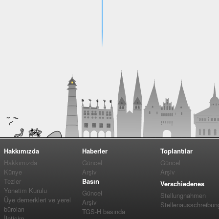
Hakkımızda
Haberler
Toplantılar
Hakkımızda
Güncel
Güncel
Künye
Arşiv
Arşiv
Tezler
Basın
Verschiedenes
Yönetim Kurulu
Güncel
Stellungnahmen
Üye dernerkleri ve yerel
Arşiv
Stellenausschreibun
büroları
TGS-H basında
İletişim