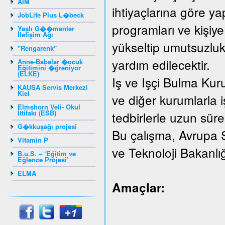
AIM
ihtiyaçlarına göre yap
JobLife Plus L�beck
programları ve kişiye
Yaşlı G��menler
İletişim Ağı
yükseltip umutsuzluk
"Rengarenk"
yardım edilecektir.
Anne-Babalar �ocuk
Eğitimini �ğreniyor
(ELKE)
Iş ve Işçi Bulma Kur
KAUSA Servis Merkezi
Kiel
ve diğer kurumlarla iş
Elmshorn Veli- Okul
İttifakı (ESB)
tedbirlerle uzun süreli
G�kkuşağı projesi
Bu çalışma, Avrupa 
Vitamin P
ve Teknoloji Bakanlı
B.u.S. – ‘Eğitim ve
Eğlence Projesi’
ELMA
Amaçlar: