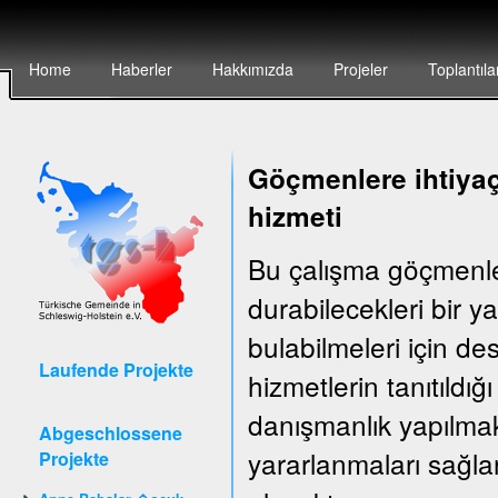
Home
Haberler
Hakkımızda
Projeler
Toplantıla
Göçmenlere ihtiyaç
hizmeti
Bu çalışma göçmenler
durabilecekleri bir 
bulabilmeleri için d
Laufende Projekte
hizmetlerin tanıtıldığ
danışmanlık yapılma
Abgeschlossene
yararlanmaları sağla
Projekte