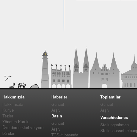
Hakkımızda
Haberler
Toplantılar
Hakkımızda
Güncel
Güncel
Künye
Arşiv
Arşiv
Tezler
Basın
Verschiedenes
Yönetim Kurulu
Güncel
Stellungnahmen
Üye dernerkleri ve yerel
Arşiv
Stellenausschreibun
büroları
TGS-H basında