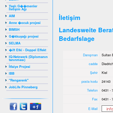
Yaşlı G��menler
İletişim Ağı
İletişim
AIM
Anne �ocuk projesi
Landesweite Berat
BIMSH
G�kkuşağı projesi
Bedarfslage
SELMA
�ift Etki - Doppel Effekt
Danışman
Sultan 
IQ-Netzwerk (Diplomanın
tanınması)
cadde
Diedrich
İtfaiye Projesi
Şehir
Kiel
IBB
"Rengarenk"
posta kodu
24143
JobLife Pinneberg
Telefon
0431 - 
Fax
0431 - 
E-Mail