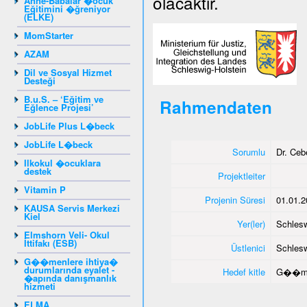
olacaktır.
Anne-Babalar �ocuk
Eğitimini �ğreniyor
(ELKE)
MomStarter
AZAM
Dil ve Sosyal Hizmet
Desteği
B.u.S. – ‘Eğitim ve
Rahmendaten
Eğlence Projesi’
JobLife Plus L�beck
JobLife L�beck
Sorumlu
Dr. Ce
Ilkokul �ocuklara
destek
Projektleiter
Vitamin P
Projenin Süresi
01.01.2
KAUSA Servis Merkezi
Kiel
Yer(ler)
Schlesw
Elmshorn Veli- Okul
İttifakı (ESB)
Üstlenici
Schlesw
G��menlere ihtiya�
durumlarında eyalet -
Hedef kitle
G��me
�apında danışmanlık
hizmeti
ELMA