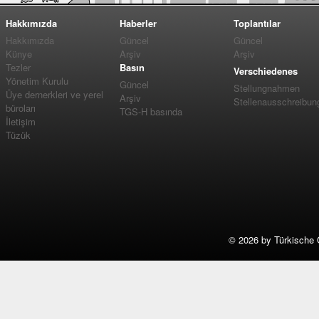
Hakkımızda
Haberler
Toplantılar
Hakkımızda
Güncel
Güncel
Künye
Arşiv
Arşiv
Tezler
Basın
Verschiedenes
Yönetim Kurulu
Güncel
Stellungnahmen
Üye dernerkleri ve yerel
Arşiv
Stellenausschreibun
büroları
TGS-H basında
İletişim
Tüzük
©
2026 by Türkische 