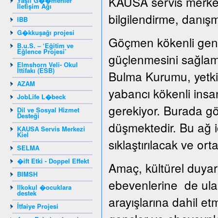
KAUSA servis merkezi
Yaşlı G��menler
İletişim Ağı
bilgilendirme, danışm
IBB
G�kkuşağı projesi
Göçmen kökenli genç
B.u.S. – ‘Eğitim ve
Eğlence Projesi’
güçlenmesini sağlama
Elmshorn Veli- Okul
İttifakı (ESB)
Bulma Kurumu, yetkil
AZAM
yabancı kökenli insan
JobLife L�beck
gerekiyor. Burada gö
Dil ve Sosyal Hizmet
Desteği
düşmektedir. Bu ağ iç
KAUSA Servis Merkezi
Kiel
sıklaştırılacak ve ortak
SELMA
�ift Etki - Doppel Effekt
Amaç, kültürel duyar
BIMSH
ebevenlerine de ula
Ilkokul �ocuklara
destek
arayışlarına dahil e
İtfaiye Projesi