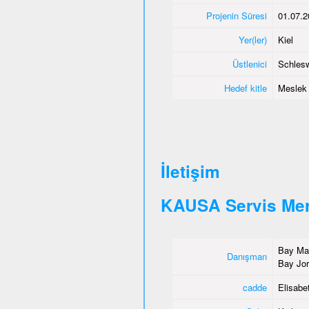
Projenin Süresi
01.07.2
Yer(ler)
Kiel
Üstlenici
Schlesw
Hedef kitle
Meslek e
İletişim
KAUSA Servis Mer
Bay Mah
Danışman
Bay Jor
cadde
Elisabet