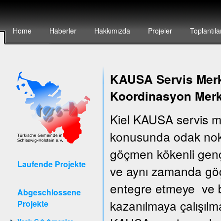
Home
Haberler
Hakkımızda
Projeler
Toplantıla
KAUSA Servis Merke
Koordinasyon Merk
Kiel KAUSA servis m
konusunda odak nokt
göçmen kökenli gençler
Laufende Projekte
ve aynı zamanda göçm
entegre etmeye ve bu
Abgeschlossene
kazanılmaya çalışılm
Projekte