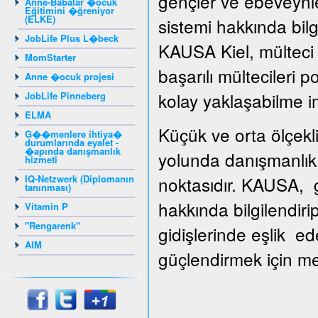
gençler ve ebeveynle
Anne-Babalar �ocuk
Eğitimini �ğreniyor
(ELKE)
sistemi hakkında bilg
JobLife Plus L�beck
KAUSA Kiel, mülteci g
MomStarter
başarılı mültecileri 
Anne �ocuk projesi
kolay yaklaşabilme i
JobLife Pinneberg
ELMA
Küçük ve orta ölçekli
G��menlere ihtiya�
durumlarında eyalet -
�apında danışmanlık
yolunda danışmanlık 
hizmeti
IQ-Netzwerk (Diplomanın
noktasıdır. KAUSA, gi
tanınması)
hakkında bilgilendiri
Vitamin P
"Rengarenk"
gidişlerinde eşlik ed
AIM
güçlendirmek için mesl