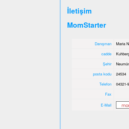
İletişim
MomStarter
Danışman
Maria N
cadde
Kuhber
Şehir
Neumün
posta kodu
24534
Telefon
04321-
Fax
E-Mail