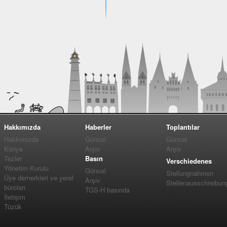
Hakkımızda
Haberler
Toplantılar
Hakkımızda
Güncel
Güncel
Künye
Arşiv
Arşiv
Tezler
Basın
Verschiedenes
Yönetim Kurulu
Güncel
Stellungnahmen
Üye dernerkleri ve yerel
Arşiv
Stellenausschreibun
büroları
TGS-H basında
İletişim
Tüzük