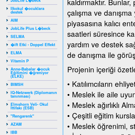
kaldırmaktır. Bunlar, 
JobLife L�beck
Ilkokul �ocuklara
çalışma ve danışma y
destek
AIM
piyasasına kalıcı en
JobLife Plus L�beck
saatleri süresince ka
SELMA
yardım ve destek sağl
�ift Etki - Doppel Effekt
de danışma ile görüşm
ELMA
Vitamin P
Projenin içeriği özetl
Anne-Babalar �ocuk
Eğitimini �ğreniyor
(ELKE)
• Katılımcıların ehliy
BIMSH
• Meslek ile aile uy
IQ-Netzwerk (Diplomanın
tanınması)
• Meslek ağırlıklı Al
Elmshorn Veli- Okul
İttifakı (ESB)
• Çeşitli eğitim kursla
"Rengarenk"
• Meslek öğrenimi, s
AZAM
IBB