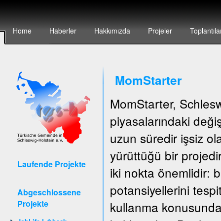
Home
Haberler
Hakkımızda
Projeler
Toplantıla
MomStarter
MomStarter, Schlesw
piyasalarındaki deği
uzun süredir işsiz o
yürüttüğü bir projedi
Laufende Projekte
iki nokta önemlidir: b
potansiyellerini tespi
Abgeschlossene
Projekte
kullanma konusunda 