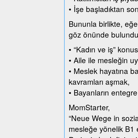
• İşe başladıktan son
Bununla birlikte, eğer
göz önünde bulundurar
• “Kadın ve iş” konus
• Aile ile mesleğin
• Meslek hayatına ba
kavramları aşmak,
• Bayanların entegre
MomStarter,
“Neue Wege in sozial
mesleğe yönelik B1 e