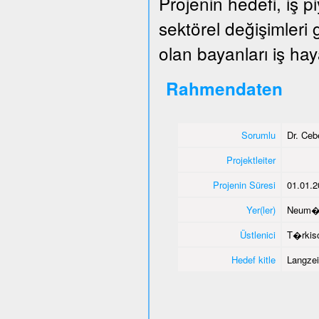
Projenin hedefi, iş 
sektörel değişimleri
olan bayanları iş hay
Rahmendaten
Sorumlu
Dr. Ce
Projektleiter
Projenin Süresi
01.01.2
Yer(ler)
Neum�
Üstlenici
T�rkisc
Hedef kitle
Langzei