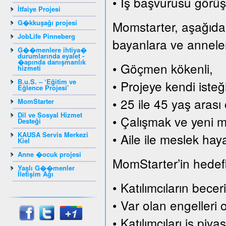
• İş başvurusu görüş
İtfaiye Projesi
G�kkuşağı projesi
Momstarter, aşağıda s
JobLife Pinneberg
bayanlara ve annelere
G��menlere ihtiya�
durumlarında eyalet -
�apında danışmanlık
• Göçmen kökenli,
hizmeti
B.u.S. – ‘Eğitim ve
• Projeye kendi isteği
Eğlence Projesi’
• 25 ile 45 yaş arası 
MomStarter
Dil ve Sosyal Hizmet
• Çalışmak ve yeni me
Desteği
KAUSA Servis Merkezi
• Aile ile meslek hay
Kiel
Anne �ocuk projesi
MomStarter’in hedefle
Yaşlı G��menler
İletişim Ağı
• Katılımcıların becer
• Var olan engelleri 
• Katılımcıları iş pi