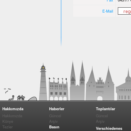
E-Mail
Hakkımızda
Haberler
Toplantılar
Hakkımızda
Güncel
Güncel
Künye
Arşiv
Arşiv
Tezler
Basın
Verschiedenes