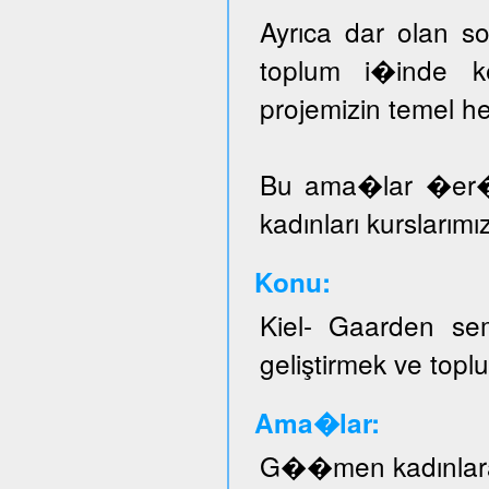
Ayrıca dar olan sos
toplum i�inde ke
projemizin temel he
Bu ama�lar �er
kadınları kurslarımı
Konu:
Kiel- Gaarden se
geliştirmek ve topl
Ama�lar:
G��men kadınlar