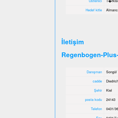
Üstlenici
T�rkisc
Hedef kitle
Almanca
İletişim
Regenbogen-Plus-
Danışman
Songül 
cadde
Diedric
Şehir
Kiel
posta kodu
24143
Telefon
0431/36
Fax
0431/7 