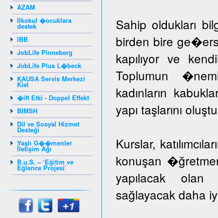
AZAM
Ilkokul �ocuklara
Sahip oldukları bil
destek
birden bire ge�er
IBB
JobLife Pinneberg
kapılıyor ve kendil
JobLife Plus L�beck
Toplumun �nem
KAUSA Servis Merkezi
Kiel
kadınların kabuk
�ift Etki - Doppel Effekt
yapı taşlarını oluş
BIMSH
Dil ve Sosyal Hizmet
Desteği
Kurslar, katılımcıla
Yaşlı G��menler
İletişim Ağı
konuşan �ğretmenle
B.u.S. – ‘Eğitim ve
Eğlence Projesi’
yapılacak olan k
sağlayacak daha iyi 