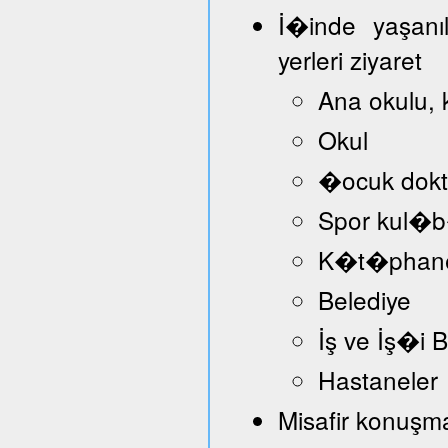
İ�inde yaşanı
yerleri ziyaret
Ana okulu, 
Okul
�ocuk dokt
Spor kul�
K�t�phan
Belediye
İş ve İş�i
Hastaneler
Misafir konuşmac