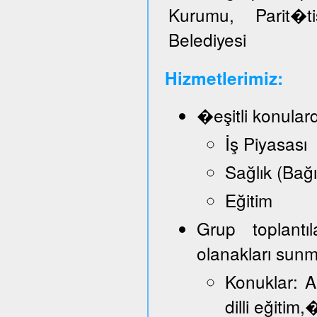
Kurumu, Parit�t
Belediyesi
Hizmetlerimiz:
�eşitli konular
İş Piyasası
Sağlık (Bağ
Eğitim
Grup toplantı
olanakları sun
Konuklar: A
dilli eğitim