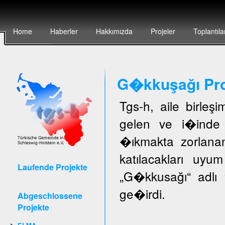
Home
Haberler
Hakkımızda
Projeler
Toplantıla
G�kkuşağı Pro
Tgs-h, aile birleş
gelen ve i�inde 
�ıkmakta zorlanan
katılacakları uyu
Laufende Projekte
„G�kkusağı“ adlı 
ge�irdi.
Abgeschlossene
Projekte