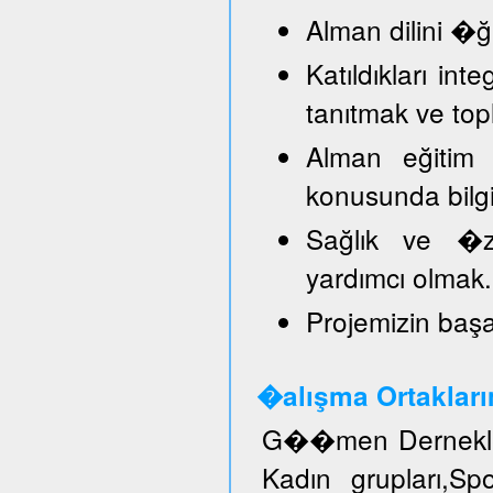
Alman dilini �
Katıldıkları in
tanıtmak ve top
Alman eğitim 
konusunda bilg
Sağlık ve �ze
yardımcı olmak.
Projemizin başar
�alışma Ortakları
G��men Dernekler
Kadın grupları,S