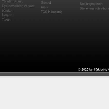
Yönetim Kurulu
Güncel
Stellungnahmen
Üye dernerkleri ve yerel
Arşiv
Stellenausschreibun
büroları
TGS-H basında
İletişim
Tüzük
©
2026 by Türkische 