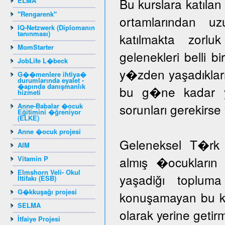
Bu kurslara katıla
ELMA
"Rengarenk"
ortamlarından u
IQ-Netzwerk (Diplomanın
tanınması)
katılmakta zorlu
MomStarter
gelenekleri belli b
JobLife L�beck
y�zden yaşadıklar
G��menlere ihtiya�
durumlarında eyalet -
�apında danışmanlık
bu g�ne kadar yar
hizmeti
sorunları gerekir
Anne-Babalar �ocuk
Eğitimini �ğreniyor
(ELKE)
Anne �ocuk projesi
Geleneksel T�rk 
AIM
almış �ocukların 
Vitamin P
Elmshorn Veli- Okul
yaşadiğı toplum
İttifakı (ESB)
G�kkuşağı projesi
konuşamayan bu ka
SELMA
olarak yerine getir
İtfaiye Projesi