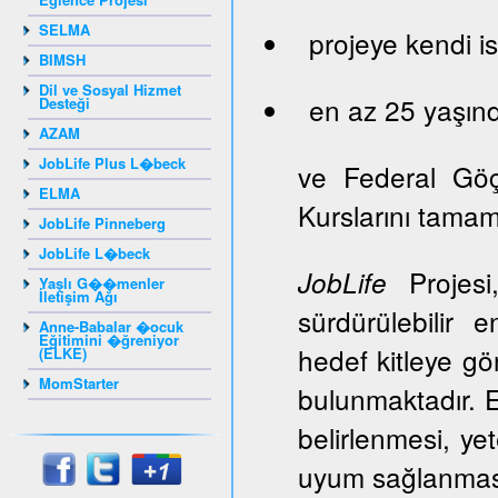
SELMA
projeye kendi is
BIMSH
Dil ve Sosyal Hizmet
en az 25 yaşınd
Desteği
AZAM
JobLife Plus L�beck
ve Federal Gö
ELMA
Kurslarını tama
JobLife Pinneberg
JobLife L�beck
Projesi,
JobLife
Yaşlı G��menler
İletişim Ağı
sürdürülebilir 
Anne-Babalar �ocuk
Eğitimini �ğreniyor
hedef kitleye gör
(ELKE)
MomStarter
bulunmaktadır. E
belirlenmesi, ye
uyum sağlanması