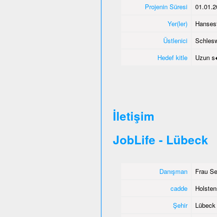
Projenin Süresi
01.01.2
Yer(ler)
Hanses
Üstlenici
Schlesw
Hedef kitle
Uzun s�
İletişim
JobLife - Lübeck
Danışman
Frau Se
cadde
Holsten
Şehir
Lübeck