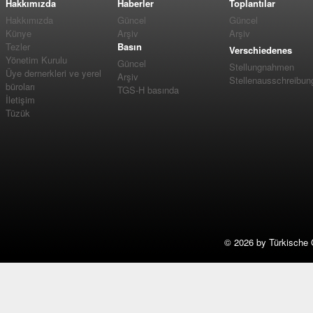
Hakkımızda
Haberler
Toplantılar
Hakkımızda
Güncel
Güncel
Künye
Arşiv
Arşiv
Tezler
Basın
Verschiedenes
Yönetim Kurulu
Güncel
Stellungnahmen
Üye dernerkleri ve yerel
Arşiv
Stellenausschreibun
büroları
TGS-H basında
İletişim
Tüzük
©
2026 by Türkische 