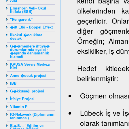
kendi başına va
AIM
Elmshorn Veli- Okul
ülkelerinden k
İttifakı (ESB)
geçerlidir. Onlar
"Rengarenk"
�ift Etki - Doppel Effekt
diĝer göçmenle
Ilkokul �ocuklara
destek
Örneğin; Almanc
G��menlere ihtiya�
eksikliker, iş dün
durumlarında eyalet -
�apında danışmanlık
hizmeti
KAUSA Servis Merkezi
Hedef kitledek
Kiel
Anne �ocuk projesi
belirlenmiştir:
IBB
G�kkuşağı projesi
Göçmen olması
İtfaiye Projesi
Vitamin P
Lübeck İş ve İş
IQ-Netzwerk (Diplomanın
tanınması)
olarak tanımlan
B.u.S. – ‘Eğitim ve
Eğlence Projesi’