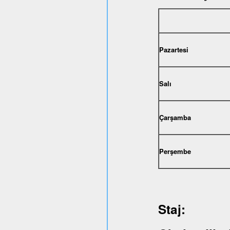
Pazartesi
Salı
Çarşamba
Perşembe
Staj: 1