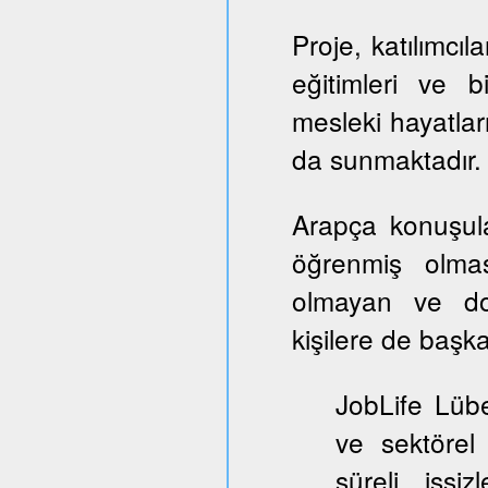
Proje, katılımcıl
eğitimleri ve b
mesleki hayatlar
da sunmaktadır.
Arapça konuşul
öğrenmiş olmas
olmayan ve dol
kişilere de başka
JobLife Lübe
ve sektörel
süreli işşi