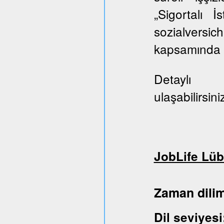
„Sigortalı 
sozialversi
kapsamında E
Deta
ulaşabilirsini
JobLife Lüb
Zaman dil
Dil sev