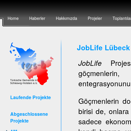
Home
Haberler
Hakkımızda
Projeler
Toplantıla
JobLife Lübeck
Projesi
JobLife
göçmenlerin, 
entegrasyonunun 
Laufende Projekte
Göçmenlerin do
birisi de, onlar
Abgeschlossene
sadece ekonomi
Projekte