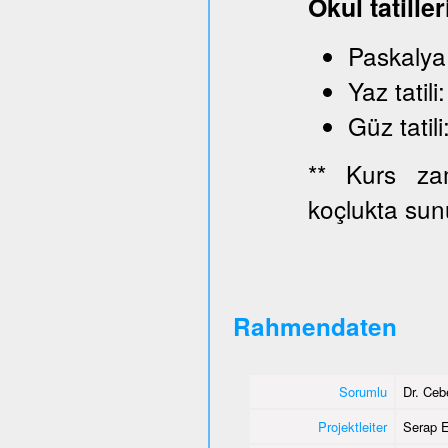
Okul tatiller
Paskaly
Yaz ta
Güz ta
** Kurs zam
koçlukta sun
Rahmendaten
Sorumlu
Dr. Ce
Projektleiter
Serap E