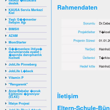
Ilkokul �ocuklara
destek
Rahmendaten
KAUSA Servis Merkezi
Kiel
Yaşlı G��menler
İletişim Ağı
Sorumlu
Dr.Ceb
BIMSH
Projektleiter
Y�ksel
AZAM
Projenin Süresi
01.01.2
MomStarter
G��menlere ihtiya�
Yer(ler)
Hainhol
durumlarında eyalet -
�apında danışmanlık
hizmeti
Üstlenici
T�rkisc
JobLife Pinneberg
Hedef kitle
Hainhol
JobLife L�beck
Vitamin P
"Rengarenk"
Anne-Babalar �ocuk
Eğitimini �ğreniyor
İletişim
(ELKE)
İtfaiye Projesi
Eltern-Schule-Bün
JobLife Plus L�beck