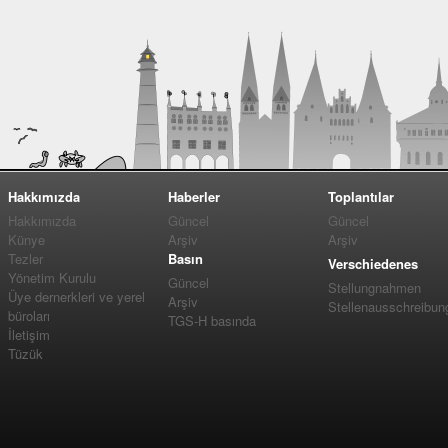
Hakkımızda
Haberler
Toplantılar
Hakkımızda
Güncel
Güncel
Künye
Arşiv
Arşiv
Tezler
Basın
Verschiedenes
Yönetim Kurulu
Güncel
Stellungnahmen
Üye dernerkleri ve yerel
Arşiv
Stellenausschreibun
büroları
TGS-H basında
İletişim
Tüzük