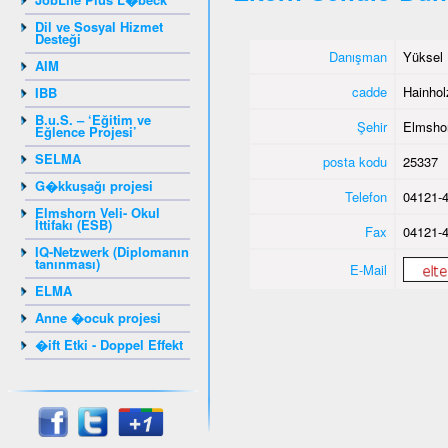
Dil ve Sosyal Hizmet
Desteği
Danışman
Yüksel 
AIM
cadde
Hainho
IBB
B.u.S. – ‘Eğitim ve
Şehir
Elmsho
Eğlence Projesi’
SELMA
posta kodu
25337
G�kkuşağı projesi
Telefon
04121-4
Elmshorn Veli- Okul
İttifakı (ESB)
Fax
04121-4
IQ-Netzwerk (Diplomanın
tanınması)
E-Mail
ELMA
Anne �ocuk projesi
�ift Etki - Doppel Effekt